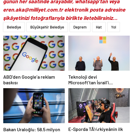
günün her saatinde arayabilir, whatsapp’tan veya
eren.aka@milliyet.com.tr
elektronik posta adresine
şikâyetinizi fotoğraflarıyla birlikte iletebilirsiniz…
Belediye
Büyükşehir Belediye
Deprem
Hat
Yol
Teknoloji devi
ABD’den Google’a reklam
Microsoft’tan İsrail’i
baskısı
sevindirecek haber
E-Sporda TÃ¼rkiyeânin ilk
Bakan Uraloğlu: 58.5 milyon