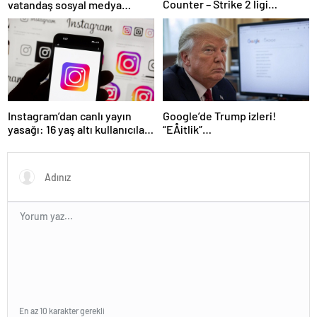
Counter – Strike 2 ligi
vatandaş sosyal medya
kurulacak
kullanıyor
Instagram’dan canlı yayın
Google’de Trump izleri!
yasağı: 16 yaş altı kullanıcılar
“EÅitlik”
için yeni kurallar açıklandı
ilkesiÂ rafaÂ kaldÄ±rÄ±lÄ±yor,
iÅe alÄ±m sÃ¼reci deÄiÅiyor
En az 10 karakter gerekli