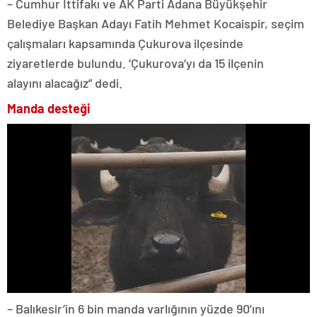
– Cumhur İttifakı ve AK Parti Adana Büyükşehir
Belediye Başkan Adayı Fatih Mehmet Kocaispir, seçim
çalışmaları kapsamında Çukurova ilçesinde
ziyaretlerde bulundu. ‘Çukurova’yı da 15 ilçenin
alayını alacağız” dedi.
Manda desteği
– Balıkesir’in 6 bin manda varlığının yüzde 90’ını