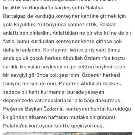
bıraktık ve Bağcılar’ın kardeş şehri Malatya
Battalgazi’de kurduğu konteyner kentine gitmek için
yola koyulduk. Yol boyunca sohbet ettik. Başkan
anlattı ben dinledim. Anlattıkları ne bir eksikti ne de bir
fazla; bunu kurdukları konteyner kente girince çok
daha iyi anladım. Konteyner kente giriş yaptığımız
anda çoluk çocuk herkes Abdullah Özdemir’de koştu
sarıldı. Ne yalan söyleyeyim gerçekten böylesi içten
bir sevgiyi görünce çok şaşırdım. Özdemir herkesi
tanıyor, herkes de onu. Meğerse Abdullah Başkan,
sadece bir kent kurmamış; burada yaşayan
depremzede vatandaşlarla bir aile bağı da kurmuş.
Meğerse Başkan Özdemir, konteyner kentin kurulduğu
ilk günden itibaren haftanın mutlaka bir gününü
Malatya’da konteyner kentte geçiriyormuş.