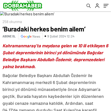
258 okunma
‘Buradaki herkes benim ailem’
9 Şubat 2024 12:24
ABONE OL
News
Kahramanmaraş’ta meydana gelen ve 10 ili etkileyen 6
Şubat depremlerinin birinci yıl dönümünde Bağcılar
Belediye Başkanı Abdullah Özdemir, depremzedeleri
yalnız bırakmadı.
Bağcılar Belediye Başkanı Abdullah Özdemir ile
Kahramanmaraş merkezli 6 Şubat depremlerinin
birinci yıl dönümü münasebetiyle önce Adıyaman’a
geçtik. Burada hayatını kaybedenler için düzenlenen
gıyabi cenaze namazına katıldık. Ardından, saat
04.17’de zamanın durduğu Saat Kulesi’ne karanfil