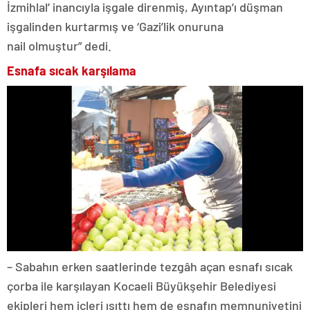
İzmihlal’ inancıyla işgale direnmiş, Ayıntap’ı düşman
işgalinden kurtarmış ve ‘Gazi’lik onuruna
nail olmuştur” dedi.
Esnafa sıcak karşılama
– Sabahın erken saatlerinde tezgâh açan esnafı sıcak
çorba ile karşılayan Kocaeli Büyükşehir Belediyesi
ekipleri hem içleri ısıttı hem de esnafın memnuniyetini