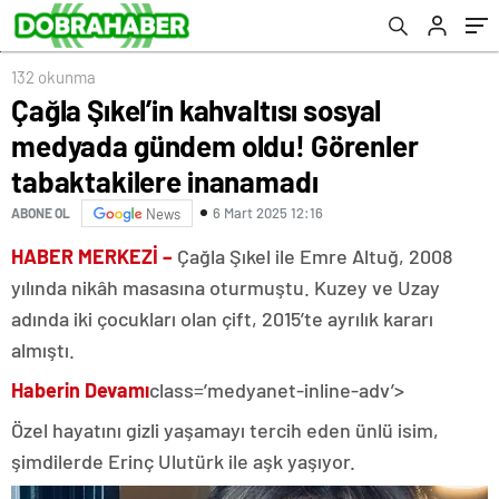
inanamadı
132 okunma
Çağla Şıkel’in kahvaltısı sosyal
medyada gündem oldu! Görenler
tabaktakilere inanamadı
6 Mart 2025 12:16
ABONE OL
News
HABER MERKEZİ –
Çağla Şıkel ile Emre Altuğ, 2008
yılında nikâh masasına oturmuştu. Kuzey ve Uzay
adında iki çocukları olan çift, 2015’te ayrılık kararı
almıştı.
Haberin Devamı
class=’medyanet-inline-adv’>
Özel hayatını gizli yaşamayı tercih eden ünlü isim,
şimdilerde Erinç Ulutürk ile aşk yaşıyor.