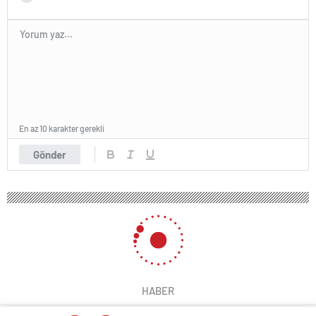
En az 10 karakter gerekli
Gönder
150 okunma
Survivor Yiğit Poyraz eleştirilerin
hedefi oldu! Oyunda dört kişinin
yemeğini yedi
6 Mart 2025 12:16
ABONE OL
News