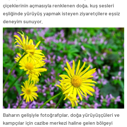
çiçeklerinin açmasıyla renklenen doğa, kuş sesleri
eşliğinde yürüyüş yapmak isteyen ziyaretçilere eşsiz
deneyim sunuyor.
Baharın gelişiyle fotoğrafçılar, doğa yürüyüşçüleri ve
kampçılar için cazibe merkezi haline gelen bölgeyi