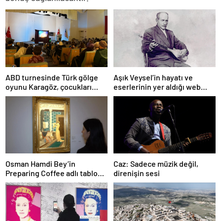
ABD turnesinde Türk gölge
Aşık Veysel’in hayatı ve
oyunu Karagöz, çocukları
eserlerinin yer aldığı web
büyüledi
portalı hizmete girdi
Osman Hamdi Bey’in
Caz: Sadece müzik değil,
Preparing Coffee adlı tablosu
direnişin sesi
75 milyon liraya satışa
sunuldu