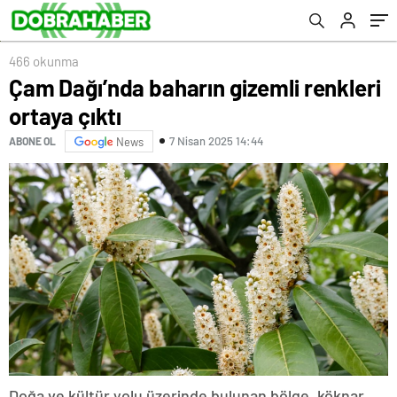
466 okunma
Çam Dağı’nda baharın gizemli renkleri
ortaya çıktı
7 Nisan 2025 14:44
ABONE OL
News
Doğa ve kültür yolu üzerinde bulunan bölge, köknar,