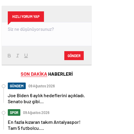
HIZLI YORUM YAP
GÖNDER
SON DAKİKA
HABERLERİ
GÜNDEM
09 Ağustos 2026
Joe Biden 6 aylık hedeflerini açıkladı.
Senato buz gibi…
SPOR
09 Ağustos 2026
En fazla kızaran takım Antalyaspor!
Tam 5 futbolcu….