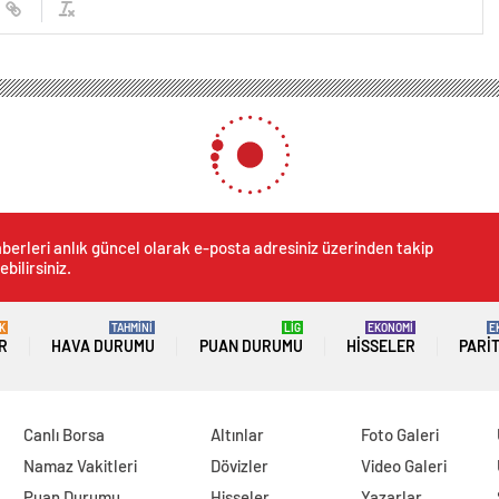
berleri anlık güncel olarak e-posta adresiniz üzerinden takip
ebilirsiniz.
K
TAHMİNİ
LİG
EKONOMİ
E
R
HAVA DURUMU
PUAN DURUMU
HISSELER
PARI
Canlı Borsa
Altınlar
Foto Galeri
Namaz Vakitleri
Dövizler
Video Galeri
Puan Durumu
Hisseler
Yazarlar