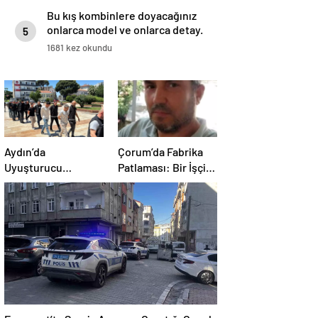
Bu kış kombinlere doyacağınız
onlarca model ve onlarca detay.
5
1681 kez okundu
Aydın’da
Çorum’da Fabrika
Uyuşturucu
Patlaması: Bir İşçi
Operasyonu: 15
Hayatını Kaybetti
Tutuklama