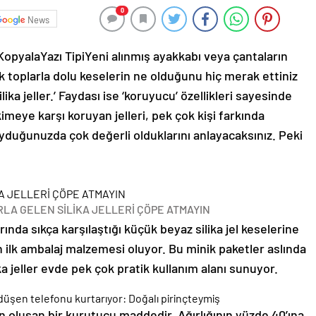
0
News
 Kopyala
Yazı Tipi
Yeni alınmış ayakkabı veya çantaların
ik toplarla dolu keselerin ne olduğunu hiç merak ettiniz
ika jeller.’ Faydası ise ‘koruyucu’ özellikleri sayesinde
skimeye karşı koruyan jelleri, pek çok kişi farkında
duğunuzda çok değerli olduklarını anlayacaksınız. Peki
LA GELEN SİLİKA JELLERİ ÇÖPE ATMAYIN
ında sıkça karşılaştığı küçük beyaz silika jel keselerine
n ilk ambalaj malzemesi oluyor. Bu minik paketler aslında
ika jeller evde pek çok pratik kullanım alanı sunuyor.
nden oluşan bir kurutucu maddedir. Ağırlığının yüzde 40’ına