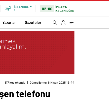
İMSAK'A
İSTANBUL
02:00
KALAN SÜRE
°
Yazarlar
Gazeteler
117 kez okundu
|
Güncelleme: 6 Nisan 2025 13:44
üşen telefonu