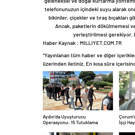
geleneksel ve doğal kurtarma yöntemine
telefonunuzun içindeki suyu alarak onu k
bikiniler, çiçekler ve tıraş bıçakları g
Ancak, paketlerin dökülmemesi ve 
yerleştirilmesi gerekiyor. 
Haber Kaynak : MILLIYET.COM.TR
“Yayınlanan tüm haber ve diğer içerikler i
üzerinden iletiniz. En kısa süre içerisin
Aydın’da Uyuşturucu
Çorum’d
Operasyonu: 15 Tutuklama
İşçi Ha