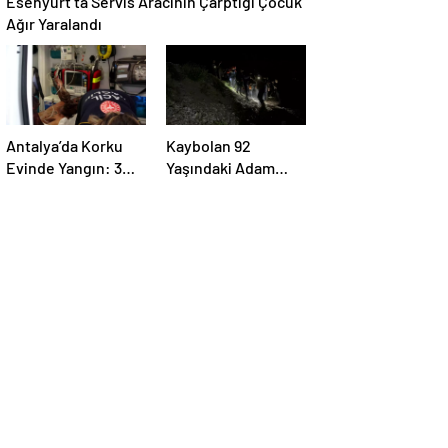
Esenyurt’ta Servis Aracının Çarptığı Çocuk
Ağır Yaralandı
Antalya’da Korku
Kaybolan 92
Evinde Yangın: 3
Yaşındaki Adam
Çalışan Yaralandı
Ormanda Bulundu