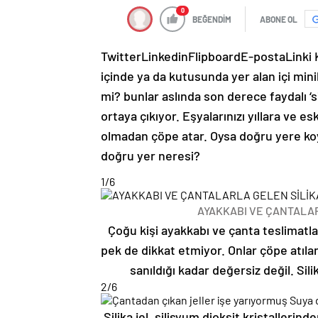
0
BEĞENDİM
ABONE OL
Twitter
Linkedin
Flipboard
E-posta
Linki
içinde ya da kutusunda yer alan içi min
mi? bunlar aslında son derece faydalı ‘sil
ortaya çıkıyor. Eşyalarınızı yıllara ve e
olmadan çöpe atar. Oysa doğru yere koy
doğru yer neresi?
1
/6
AYAKKABI VE ÇANTALAR
Çoğu kişi ayakkabı ve çanta teslimatlar
pek de dikkat etmiyor. Onlar çöpe atıla
sanıldığı kadar değersiz değil. Sil
2
/6
Silika jel, silisyum dioksit kristalleri