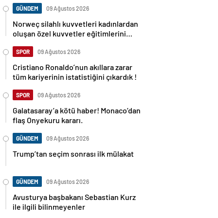
GÜNDEM
09 Ağustos 2026
Norweç silahlı kuvvetleri kadınlardan
oluşan özel kuvvetler eğitimlerini
başlattı.
SPOR
09 Ağustos 2026
Cristiano Ronaldo’nun akıllara zarar
tüm kariyerinin istatistiğini çıkardık !
SPOR
09 Ağustos 2026
Galatasaray’a kötü haber! Monaco’dan
flaş Onyekuru kararı.
GÜNDEM
09 Ağustos 2026
Trump’tan seçim sonrası ilk mülakat
GÜNDEM
09 Ağustos 2026
Avusturya başbakanı Sebastian Kurz
ile ilgili bilinmeyenler