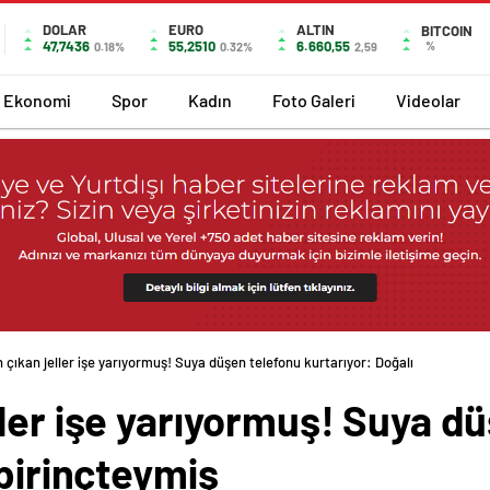
DOLAR
EURO
ALTIN
BITCOIN
47,7436
55,2510
6.660,55
%
0.18%
0.32%
2,59
Ekonomi
Spor
Kadın
Foto Galeri
Videolar
çıkan jeller işe yarıyormuş! Suya düşen telefonu kurtarıyor: Doğalı
ler işe yarıyormuş! Suya d
 pirinçteymiş