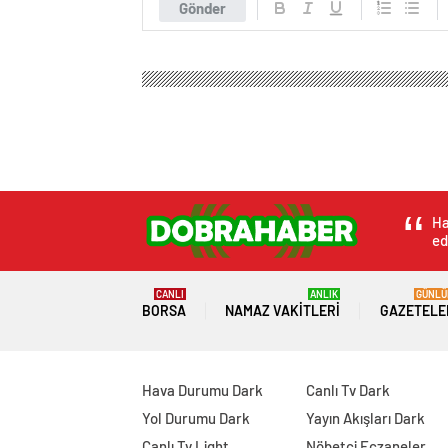
Gönder
Ha
ed
CANLI
ANLIK
GÜNLÜ
BORSA
NAMAZ VAKITLERI
GAZETELE
Hava Durumu Dark
Canlı Tv Dark
Yol Durumu Dark
Yayın Akışları Dark
Canlı Tv Light
Nöbetçi Eczaneler