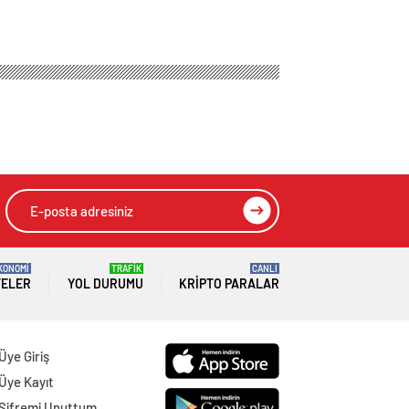
KONOMİ
TRAFİK
CANLI
TELER
YOL DURUMU
KRIPTO PARALAR
Üye Giriş
Üye Kayıt
Şifremi Unuttum