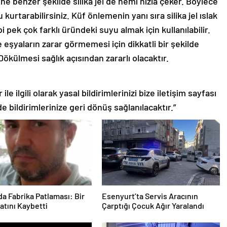
 benzer şekilde silika jel de nemi hızla çeker. Böylece
urtarabilirsiniz. Küf önlemenin yanı sıra silika jel ıslak
ibi pek çok farklı üründeki suyu almak için kullanılabilir.
eşyaların zarar görmemesi için dikkatli bir şekilde
Dökülmesi sağlık açısından zararlı olacaktır.
le ilgili olarak yasal bildirimlerinizi bize iletişim sayfası
de bildirimlerinize geri dönüş sağlanılacaktır.”
a Fabrika Patlaması: Bir
Esenyurt’ta Servis Aracının
yatını Kaybetti
Çarptığı Çocuk Ağır Yaralandı