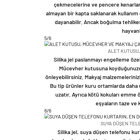
çekmecelerine ve pencere kenarların
almayan bir kapta saklanarak kullanım ö
dayanabilir. Ancak boğulma tehlikes
hayvanl
5
/6
ALET KUTUSU,
Silika jel paslanmayı engelleme özell
Mücevher kutusuna koyduğunuzda 
önleyebilirsiniz. Makyaj malzemelerinizi
Bu tip ürünler kuru ortamlarda daha u
uzatır. Ayrıca kötü kokuları emme öz
eşyaların taze ve 
6
/6
SUYA DÜŞEN TELE
Silika jel, suya düşen telefonu kur