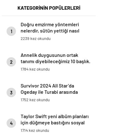
KATEGORİNİN POPÜLERLERİ
Doğru emzirme yöntemleri
nelerdir, sütün yettiği nasıl
1
anlaşılır?
2239 kez okundu
Annelik duygusunun ortak
tanımı diyebileceğimiz 10 başlık.
2
1784 kez okundu
Survivor 2024 All Star’da
Ogeday ile Turabi arasında
3
gerginlik tırmandı! Adaya veda
1752 kez okundu
eden isim belli oldu
Taylor Swift yeni albüm planları
için düğmeye bastığını sosyal
4
medyadan duyurdu!
1714 kez okundu