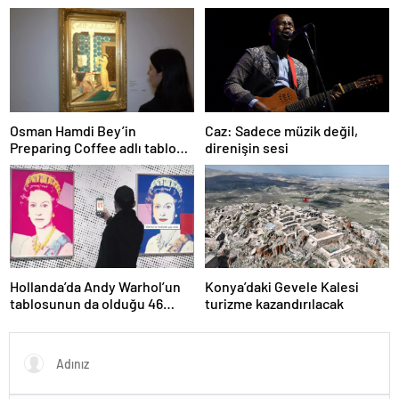
büyüledi
portalı hizmete girdi
Osman Hamdi Bey’in
Caz: Sadece müzik değil,
Preparing Coffee adlı tablosu
direnişin sesi
75 milyon liraya satışa
sunuldu
Hollanda’da Andy Warhol’un
Konya’daki Gevele Kalesi
tablosunun da olduğu 46
turizme kazandırılacak
sanat eseri çöpe atıldı