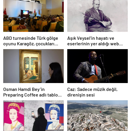
ABD turnesinde Türk gölge
Aşık Veysel’in hayatı ve
oyunu Karagöz, çocukları
eserlerinin yer aldığı web
büyüledi
portalı hizmete girdi
Osman Hamdi Bey’in
Caz: Sadece müzik değil,
Preparing Coffee adlı tablosu
direnişin sesi
75 milyon liraya satışa
sunuldu