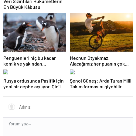
Veri Sızıntıları Hükümetlerin
En Büyük Kâbusu
Penguenleri hiç bu kadar
Mecnun Otyakmaz:
komik ve yakından
Alacağımız her puanın çok
görmemiştiniz
önemi var
Rusya ordusunda Pasifik için
Şenol Güneş: Arda Turan Milli
yeni bir cephe açılıyor. Çin’in
Takım formasını giyebilir
ilk tepkisi!