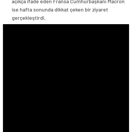
açıkça ifade eden Fransa Cumhurbaşkanı Macron
ise hafta sonunda dikkat çeken bir ziyaret
gerçekleştirdi.