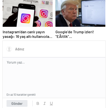
Instagram’dan canlı yayın
Google’de Trump izleri!
yasağı: 16 yaş altı kullanıcılar
“EÅitlik”
için yeni kurallar açıklandı
ilkesiÂ rafaÂ kaldÄ±rÄ±lÄ±yor,
iÅe alÄ±m sÃ¼reci deÄiÅiyor
En az 10 karakter gerekli
Gönder