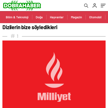
Bilim & Teknoloji
Doğa
Hayvanlar
Magazin
Otomobil
Dizilerin bize söyledikleri
1