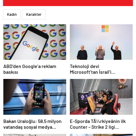
Kadın
Karakter
Teknoloji devi
ABD’den Google’a reklam
Microsoft’tan İsrail’i
baskısı
sevindirecek haber
E-Sporda TÃ¼rkiyeânin ilk
Bakan Uraloğlu: 58.5 milyon
Counter – Strike 2 ligi
vatandaş sosyal medya
kurulacak
kullanıyor