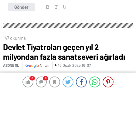
Gönder
147 okunma
Devlet Tiyatroları geçen yıl 2
milyondan fazla sanatseveri ağırladı
16 Ocak 2025 18:07
ABONE OL
News
0
0
0
0
Kültür ve Turizm Bakanı Mehmet Nuri Ersoy, sosyal
medya hesabından yaptığı paylaşımda, Devlet
Tiyatroları Genel Müdürü Tamer Karadağlı ile 2024
yılını değerlendirdiklerini belirtti.
Bakan Ersoy’un paylaştığı mesaj şöyle;