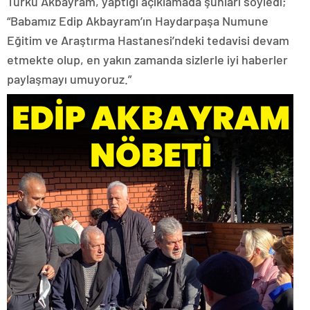
Türkü Akbayram, yaptığı açıklamada şunları söyledi;
“Babamız Edip Akbayram’ın Haydarpaşa Numune
Eğitim ve Araştırma Hastanesi’ndeki tedavisi devam
etmekte olup, en yakın zamanda sizlerle iyi haberler
paylaşmayı umuyoruz.”