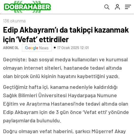
136 okunma
Edip Akbayram’ı da takipçi kazanmak
için ‘Vefat’ ettirdiler
17 Ocak 2025 12:01
ABONE OL
News
Geçmişte; bazı sosyal medya kullanıcıları ve kurumsal
olmayan internet siteleri, hastanede tedavi altında
olan birçok ünlü kişinin hayatını kaybettiğini yazdı.
Geçtiğimiz hafta içi, kanama nedeniyle kaldırıldığı
Sağlık Bilimleri Üniversitesi Haydarpaşa Numune
Eğitim ve Araştırma Hastanesi’nde tedavi altında olan
Edip Akbayram için de 3 gün önce ‘Vefat etti’ yönünde
paylaşımlarda bulunuldu.
Doğru olmayan vefat haberini, şarkıcı Müşerref Akay