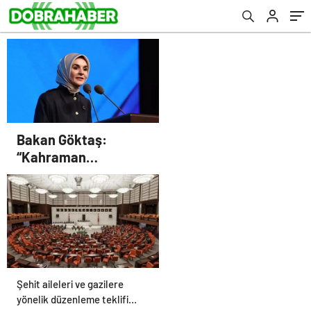
Bakan Göktaş:
“Kahraman
gazilerimizin
haklarını güçlendiren
yeni bir dönemin
kapılarını aralıyoruz”
Şehit aileleri ve gazilere
yönelik düzenleme teklifi