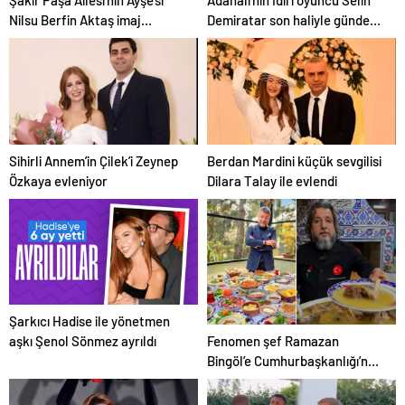
Şakir Paşa Ailesi’nin Ayşe’si
Adanalı’nın İdil’i oyuncu Selin
Nilsu Berfin Aktaş imaj
Demiratar son haliyle gündem
değiştirdi
oldu
Sihirli Annem’in Çilek’i Zeynep
Berdan Mardini küçük sevgilisi
Özkaya evleniyor
Dilara Talay ile evlendi
Şarkıcı Hadise ile yönetmen
Fenomen şef Ramazan
aşkı Şenol Sönmez ayrıldı
Bingöl’e Cumhurbaşkanlığı’nda
görev