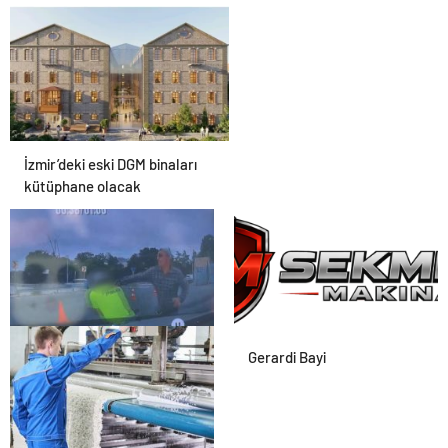
Meclis’te kabul edildi
İzmir’deki eski DGM binaları
kütüphane olacak
Polise bıçakla saldıran
Gerardi Bayi
şüpheli ayağından
vurularak yakalandı