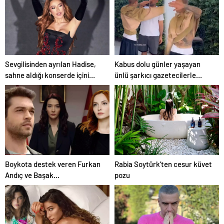
Sevgilisinden ayrılan Hadise,
Kabus dolu günler yaşayan
sahne aldığı konserde içini
ünlü şarkıcı gazetecilerle
döktü
kavga etti
Boykota destek veren Furkan
Rabia Soytürk’ten cesur küvet
Andıç ve Başak
pozu
Gümülcinelioğlu’nun yerine
gelen isimler belli oldu