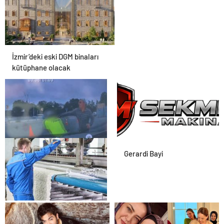
İzmir’deki eski DGM binaları
kütüphane olacak
Polise bıçakla saldıran
Gerardi Bayi
şüpheli ayağından
vurularak yakalandı
Antibakteriyel Halı Yıkama