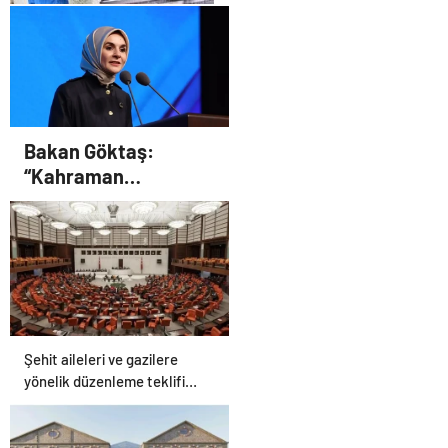
Antibakteriyel Halı Yıkama
Bakan Göktaş:
“Kahraman
gazilerimizin
haklarını güçlendiren
yeni bir dönemin
kapılarını aralıyoruz”
Şehit aileleri ve gazilere
yönelik düzenleme teklifi
Meclis’te kabul edildi