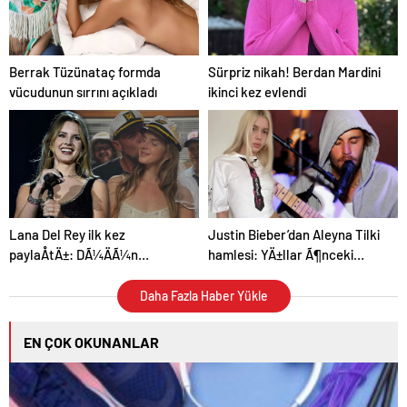
Berrak Tüzünataç formda
Sürpriz nikah! Berdan Mardini
vücudunun sırrını açıkladı
ikinci kez evlendi
Lana Del Rey ilk kez
Justin Bieber’dan Aleyna Tilki
paylaÅtÄ±: DÃ¼ÄÃ¼n
hamlesi: YÄ±llar Ã¶nceki
gÃ¼nÃ¼nden mutluluk pozu
sÃ¶zleri gÃ¼ndem oldu
Daha Fazla Haber Yükle
EN ÇOK OKUNANLAR