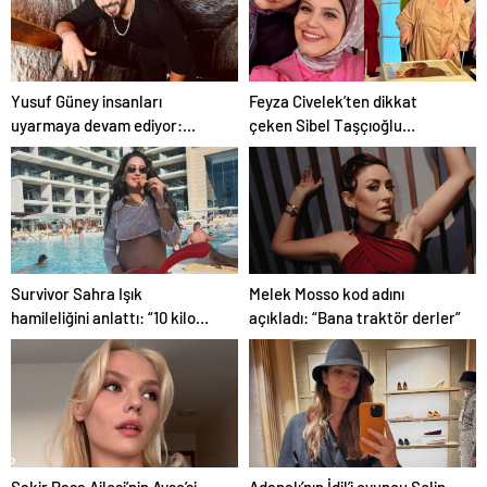
Yusuf Güney insanları
Feyza Civelek’ten dikkat
uyarmaya devam ediyor:
çeken Sibel Taşçıoğlu
“Uzaylılar bizi ciddiye almıyor”
paylaşımı geldi
Survivor Sahra Işık
Melek Mosso kod adını
hamileliğini anlattı: “10 kilo
açıkladı: “Bana traktör derler”
aldım”