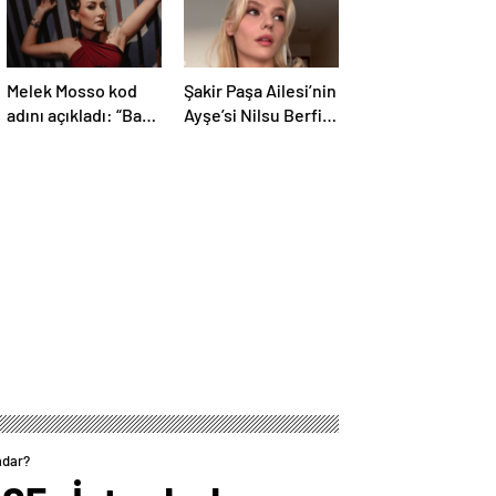
Melek Mosso kod
Şakir Paşa Ailesi’nin
adını açıkladı: “Bana
Ayşe’si Nilsu Berfin
traktör derler”
Aktaş imaj
değiştirdi
adar?