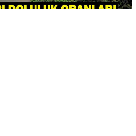
0
News