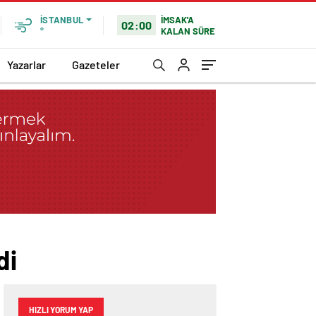
İMSAK'A
İSTANBUL
02:00
KALAN SÜRE
°
Yazarlar
Gazeteler
di
HIZLI YORUM YAP