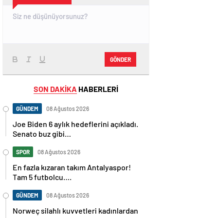
GÖNDER
SON DAKİKA
HABERLERİ
GÜNDEM
08 Ağustos 2026
Joe Biden 6 aylık hedeflerini açıkladı.
Senato buz gibi…
SPOR
08 Ağustos 2026
En fazla kızaran takım Antalyaspor!
Tam 5 futbolcu….
GÜNDEM
08 Ağustos 2026
Norweç silahlı kuvvetleri kadınlardan