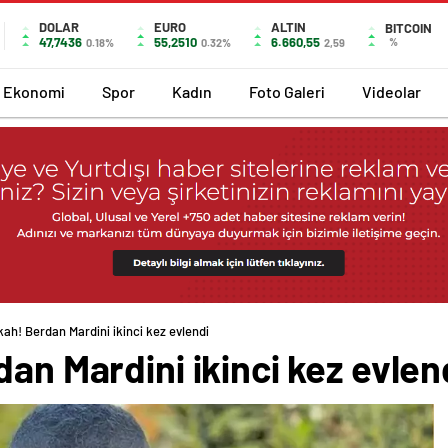
DOLAR
EURO
ALTIN
BITCOIN
47,7436
55,2510
6.660,55
%
0.18%
0.32%
2,59
Ekonomi
Spor
Kadın
Foto Galeri
Videolar
kah! Berdan Mardini ikinci kez evlendi
dan Mardini ikinci kez evlen