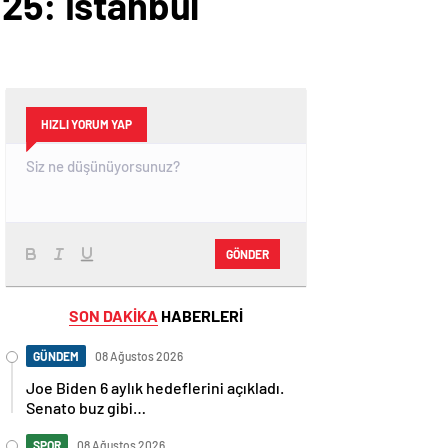
5: İstanbul
HIZLI YORUM YAP
GÖNDER
SON DAKİKA
HABERLERİ
GÜNDEM
08 Ağustos 2026
Joe Biden 6 aylık hedeflerini açıkladı.
Senato buz gibi…
SPOR
08 Ağustos 2026