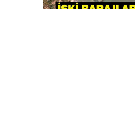
0
BEĞENDİM
ABONE OL