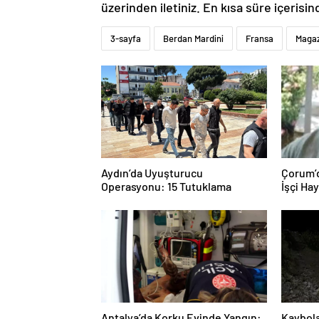
üzerinden iletiniz. En kısa süre içerisin
3-sayfa
Berdan Mardini
Fransa
Magaz
Aydın’da Uyuşturucu
Çorum’d
Operasyonu: 15 Tutuklama
İşçi Ha
Antalya’da Korku Evinde Yangın:
Kaybol