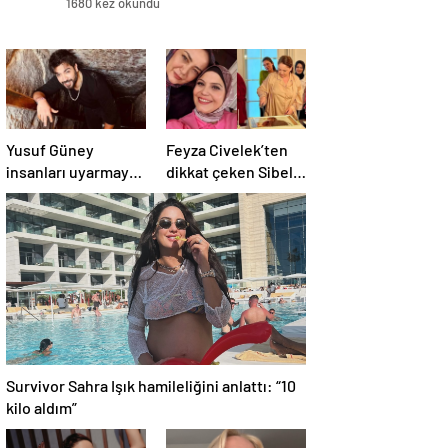
1680 kez okundu
Yusuf Güney
Feyza Civelek’ten
insanları uyarmaya
dikkat çeken Sibel
devam ediyor:
Taşçıoğlu paylaşımı
“Uzaylılar bizi
geldi
ciddiye almıyor”
Survivor Sahra Işık hamileliğini anlattı: “10
kilo aldım”