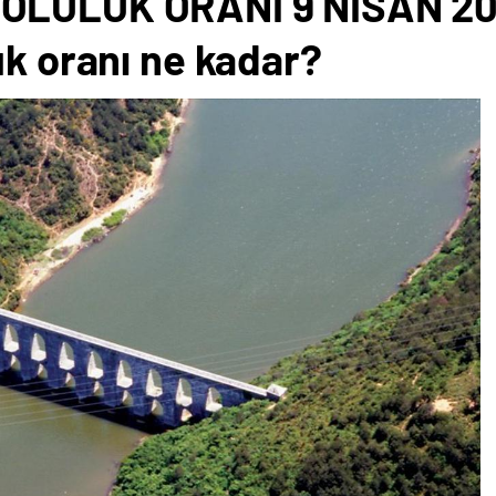
OLULUK ORANI 9 NİSAN 202
uk oranı ne kadar?