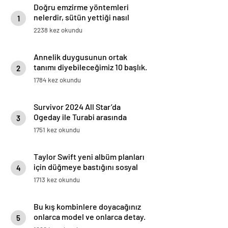
Doğru emzirme yöntemleri
nelerdir, sütün yettiği nasıl
1
anlaşılır?
2238 kez okundu
Annelik duygusunun ortak
tanımı diyebileceğimiz 10 başlık.
2
1784 kez okundu
Survivor 2024 All Star’da
Ogeday ile Turabi arasında
3
gerginlik tırmandı! Adaya veda
1751 kez okundu
eden isim belli oldu
Taylor Swift yeni albüm planları
için düğmeye bastığını sosyal
4
medyadan duyurdu!
1713 kez okundu
Bu kış kombinlere doyacağınız
onlarca model ve onlarca detay.
5