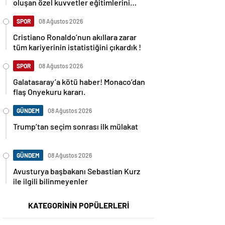
oluşan özel kuvvetler eğitimlerini
başlattı.
SPOR
08 Ağustos 2026
Cristiano Ronaldo’nun akıllara zarar
tüm kariyerinin istatistiğini çıkardık !
SPOR
08 Ağustos 2026
Galatasaray’a kötü haber! Monaco’dan
flaş Onyekuru kararı.
GÜNDEM
08 Ağustos 2026
Trump’tan seçim sonrası ilk mülakat
GÜNDEM
08 Ağustos 2026
Avusturya başbakanı Sebastian Kurz
ile ilgili bilinmeyenler
KATEGORİNİN POPÜLERLERİ