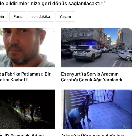
de bildirimlerinize geri dönüş sağlanılacaktır.”
in
Paris
son dakika
Yaşam
a Fabrika Patlaması: Bir
Esenyurt’ta Servis Aracının
yatını Kaybetti
Çarptığı Çocuk Ağır Yaralandı
an 92 Yaşındaki Adam
Adana’da Öğrencinin Boğulma