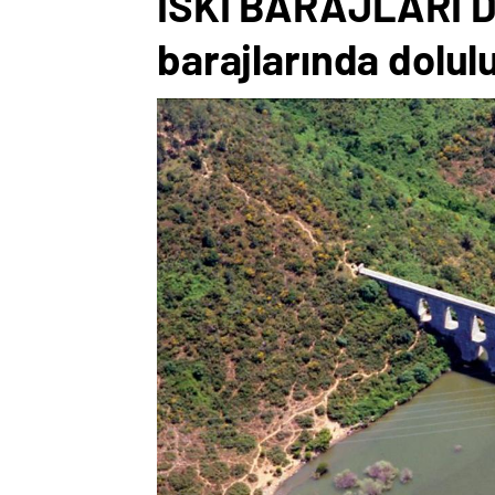
İSKİ BARAJLARI D
barajlarında dolul