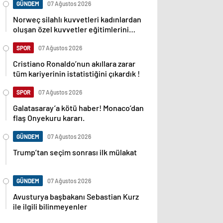
GÜNDEM
07 Ağustos 2026
Norweç silahlı kuvvetleri kadınlardan
oluşan özel kuvvetler eğitimlerini
başlattı.
SPOR
07 Ağustos 2026
Cristiano Ronaldo’nun akıllara zarar
tüm kariyerinin istatistiğini çıkardık !
SPOR
07 Ağustos 2026
Galatasaray’a kötü haber! Monaco’dan
flaş Onyekuru kararı.
GÜNDEM
07 Ağustos 2026
Trump’tan seçim sonrası ilk mülakat
GÜNDEM
07 Ağustos 2026
Avusturya başbakanı Sebastian Kurz
ile ilgili bilinmeyenler