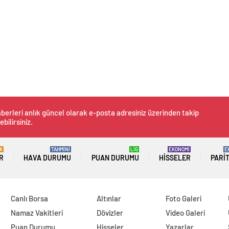
berleri anlık güncel olarak e-posta adresiniz üzerinden takip
ebilirsiniz.
K
TAHMİNİ
LİG
EKONOMİ
E
R
HAVA DURUMU
PUAN DURUMU
HISSELER
PARI
Canlı Borsa
Altınlar
Foto Galeri
Namaz Vakitleri
Dövizler
Video Galeri
Puan Durumu
Hisseler
Yazarlar