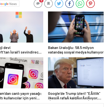
0
News
ji devi
Bakan Uraloğlu: 58.5 milyon
ft’tan İsrail’i sevindirecek
vatandaş sosyal medya kullanıyor
am’dan canlı yayın yasağı:
Google’de Trump izleri! “EÅitlik”
ltı kullanıcılar için yeni
ilkesiÂ rafaÂ kaldÄ±rÄ±lÄ±yor,
 açıklandı
iÅe alÄ±m sÃ¼reci deÄiÅiyor