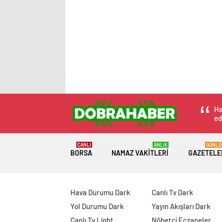
Ha
ed
CANLI
ANLIK
GÜNLÜ
BORSA
NAMAZ VAKITLERI
GAZETELE
Hava Durumu Dark
Canlı Tv Dark
Yol Durumu Dark
Yayın Akışları Dark
Canlı Tv Light
Nöbetçi Eczaneler