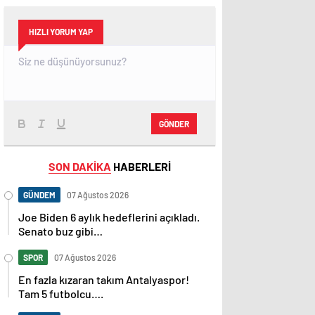
HIZLI YORUM YAP
GÖNDER
SON DAKİKA
HABERLERİ
GÜNDEM
07 Ağustos 2026
Joe Biden 6 aylık hedeflerini açıkladı.
Senato buz gibi…
SPOR
07 Ağustos 2026
En fazla kızaran takım Antalyaspor!
Tam 5 futbolcu….