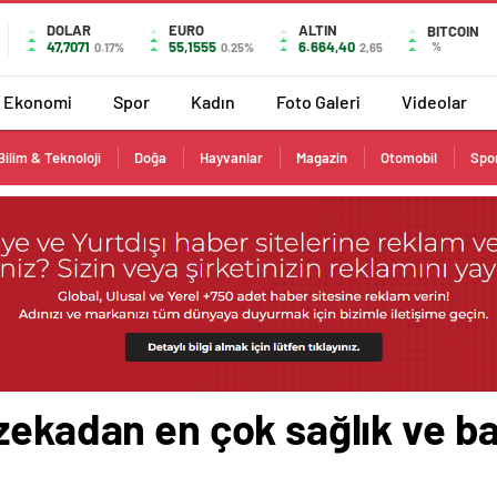
DOLAR
EURO
ALTIN
BITCOIN
47,7071
55,1555
6.664,40
%
0.17%
0.25%
2,65
Ekonomi
Spor
Kadın
Foto Galeri
Videolar
Bilim & Teknoloji
Doğa
Hayvanlar
Magazin
Otomobil
Spo
zekadan en çok sağlık ve ba