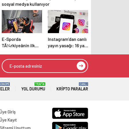
sosyal medya kullanıyor
E-Sporda
Instagram’dan canlı
TÃ¼rkiyeânin ilk
yayın yasağı: 16 yaş
Counter – Strike 2
altı kullanıcılar için
ligi kurulacak
yeni kurallar
açıklandı
KONOMİ
TRAFİK
CANLI
TELER
YOL DURUMU
KRIPTO PARALAR
Üye Giriş
Üye Kayıt
Şifremi Unuttum