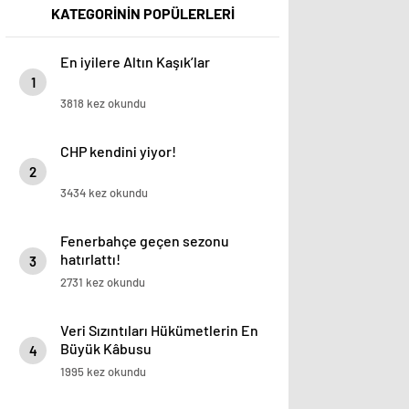
KATEGORİNİN POPÜLERLERİ
En iyilere Altın Kaşık’lar
1
3818 kez okundu
CHP kendini yiyor!
2
3434 kez okundu
Fenerbahçe geçen sezonu
hatırlattı!
3
2731 kez okundu
Veri Sızıntıları Hükümetlerin En
Büyük Kâbusu
4
1995 kez okundu