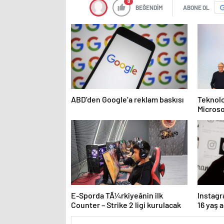
0
BEĞENDİM
ABONE OL
ABD’den Google’a reklam baskısı
Teknolo
Microso
haber
E-Sporda TÃ¼rkiyeânin ilk
Instagr
Counter – Strike 2 ligi kurulacak
16 yaş a
kurallar