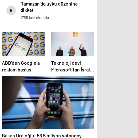
Ramazan’da uyku düzenine
dikkat
5
1755 kez okundu
ABD’den Google’a
Teknoloji devi
reklam baskısı
Microsoft’tan İsrail’i
sevindirecek haber
Bakan Uraloğlu: 58.5 milyon vatandaş