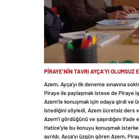
PİRAYE’NİN TAVRI AYÇA’YI OLUMSUZ 
Azem, Ayça’yı ilk deneme sınavına soktu
Piraye ile paylaşmak istese de Piraye iş
Azem’le konuşmak için odaya girdi ve ü
istediğini söyledi. Azem ücretsiz ders 
Azem’i gördüğünü ve şaşırdığını ifade e
Hatice’yle bu konuyu konuşmak isterke
ayrıldı. Ayça’yı üzgün gören Azem, Pir