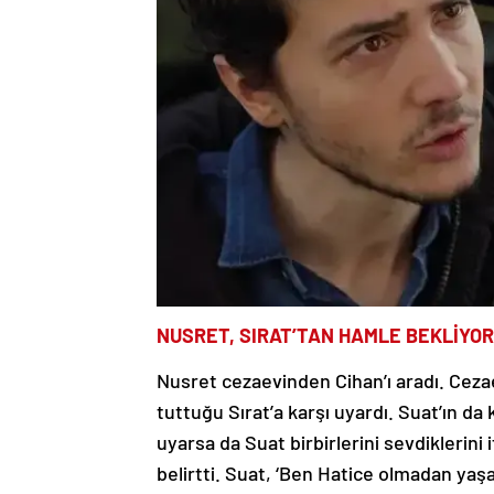
NUSRET, SIRAT’TAN HAMLE BEKLİYOR
Nusret cezaevinden Cihan’ı aradı. Cezaev
tuttuğu Sırat’a karşı uyardı. Suat’ın da
uyarsa da Suat birbirlerini sevdiklerini
belirtti. Suat, ‘Ben Hatice olmadan yaş
konuş, bitir’ cevabını verdi.