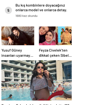
Bu kış kombinlere doyacağınız
onlarca model ve onlarca detay.
5
1680 kez okundu
Yusuf Güney
Feyza Civelek’ten
insanları uyarmaya
dikkat çeken Sibel
devam ediyor:
Taşçıoğlu paylaşımı
“Uzaylılar bizi
geldi
ciddiye almıyor”
Survivor Sahra Işık hamileliğini anlattı: “10