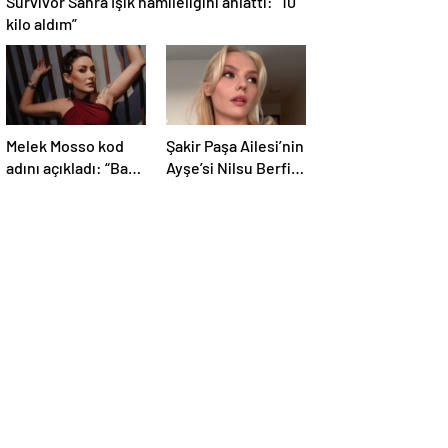
kilo aldım”
Melek Mosso kod
Şakir Paşa Ailesi’nin
adını açıkladı: “Bana
Ayşe’si Nilsu Berfin
traktör derler”
Aktaş imaj
değiştirdi