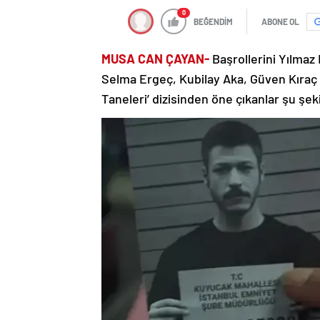
0
BEĞENDİM
ABONE OL
MUSA CAN ÇAYAN-
Başrollerini Yılmaz
Selma Ergeç, Kubilay Aka, Güven Kıraç 
Taneleri’ dizisinden öne çıkanlar şu şek