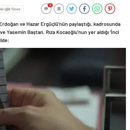
0
News
 Erdoğan ve Hazar Ergüçlü’nün paylaştığı, kadrosunda
ve Yasemin Baştan, Rıza Kocaoğlu’nun yer aldığı ‘İnci
ilde: