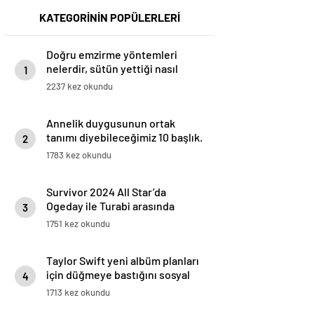
KATEGORİNİN POPÜLERLERİ
Doğru emzirme yöntemleri
nelerdir, sütün yettiği nasıl
1
anlaşılır?
2237 kez okundu
Annelik duygusunun ortak
tanımı diyebileceğimiz 10 başlık.
2
1783 kez okundu
Survivor 2024 All Star’da
Ogeday ile Turabi arasında
3
gerginlik tırmandı! Adaya veda
1751 kez okundu
eden isim belli oldu
Taylor Swift yeni albüm planları
için düğmeye bastığını sosyal
4
medyadan duyurdu!
1713 kez okundu