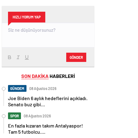
HIZLI YORUM YAP
GÖNDER
SON DAKİKA
HABERLERİ
GÜNDEM
08 Ağustos 2026
Joe Biden 6 aylık hedeflerini açıkladı.
Senato buz gibi…
SPOR
08 Ağustos 2026
En fazla kızaran takım Antalyaspor!
Tam 5 futbolcu….