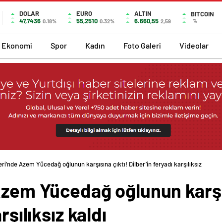
DOLAR
EURO
ALTIN
BITCOIN
47,7436
55,2510
6.660,55
%
0.18%
0.32%
2,59
Ekonomi
Spor
Kadın
Foto Galeri
Videolar
eri’nde Azem Yücedağ oğlunun karşısına çıktı! Dilber’in feryadı karşılıksız kaldı
Azem Yücedağ oğlunun karşı
rşılıksız kaldı