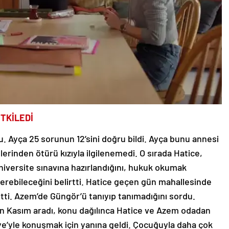
ETKİLEDİ
. Ayça 25 sorunun 12’sini doğru bildi. Ayça bunu annesi
lerinden ötürü kızıyla ilgilenemedi. O sırada Hatice,
niversite sınavına hazırlandığını, hukuk okumak
verebileceğini belirtti. Hatice geçen gün mahallesinde
tti. Azem’de Güngör’ü tanıyıp tanımadığını sordu.
n Kasım aradı, konu dağılınca Hatice ve Azem odadan
aye’yle konuşmak için yanına geldi. Çocuğuyla daha çok