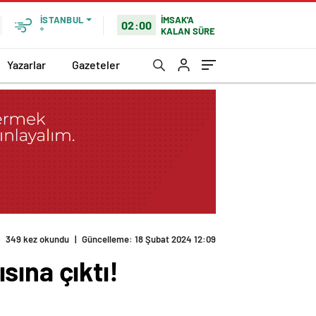
İMSAK'A
İSTANBUL
02:00
KALAN SÜRE
°
Yazarlar
Gazeteler
sına çıktı!