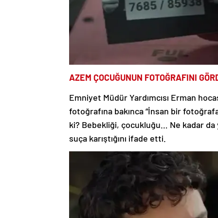
AZEM ÇOCUĞUNUN FOTOĞRAFINI GÖR
Emniyet Müdür Yardımcısı Erman hocas
fotoğrafına bakınca “İnsan bir fotoğrafa
ki? Bebekliği, çocukluğu… Ne kadar da 
suça karıştığını ifade etti.