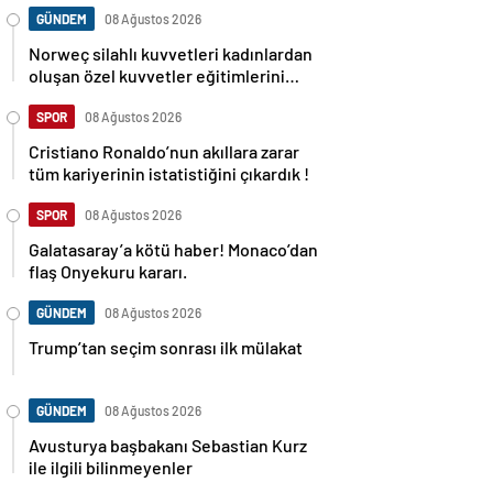
GÜNDEM
08 Ağustos 2026
Norweç silahlı kuvvetleri kadınlardan
oluşan özel kuvvetler eğitimlerini
başlattı.
SPOR
08 Ağustos 2026
Cristiano Ronaldo’nun akıllara zarar
tüm kariyerinin istatistiğini çıkardık !
SPOR
08 Ağustos 2026
Galatasaray’a kötü haber! Monaco’dan
flaş Onyekuru kararı.
GÜNDEM
08 Ağustos 2026
Trump’tan seçim sonrası ilk mülakat
GÜNDEM
08 Ağustos 2026
Avusturya başbakanı Sebastian Kurz
ile ilgili bilinmeyenler