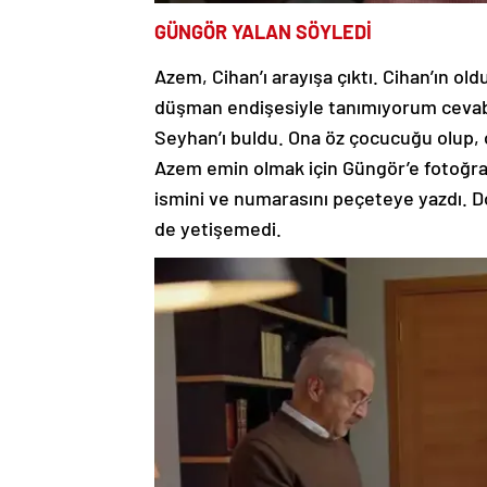
GÜNGÖR YAL
AN SÖYLEDİ
Azem, Cihan’ı arayışa çıktı. Cihan’ın ol
düşman endişesiyle tanımıyorum cevabın
Seyhan’ı buldu. Ona öz çocucuğu olup, 
Azem emin olmak için Güngör’e fotoğra
ismini ve numarasını peçeteye yazdı. 
de yetişemedi.