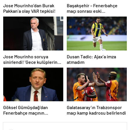
Jose Mourinho’dan Burak
Başakşehir – Fenerbahçe
Pakkan’a olay VAR tepkisi!
maçı sonrası eski
hakemlerden penaltı ve gol
iptali çıkışı! ‘2 kırmızı kartı
atladı’
Dusan Tadic: Ajax’a imza
Jose Mourinho soruya
atmadım
sinirlendi! ‘Gece kulüplerine
gidip keyif alıyorum’
Göksel Gümüşdağ’dan
Galatasaray’ın Trabzonspor
Fenerbahçe maçının
maçı kamp kadrosu belirlendi
hakemine tepki