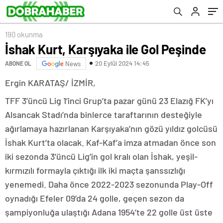
190 okunma
İshak Kurt, Karşıyaka ile Gol Peşinde
20 Eylül 2024 14:45
ABONE OL
News
Ergin KARATAŞ/ İZMİR,
TFF 3’üncü Lig 1’inci Grup’ta pazar günü 23 Elazığ FK’yı
Alsancak Stadı’nda binlerce taraftarının desteğiyle
ağırlamaya hazırlanan Karşıyaka’nın gözü yıldız golcüsü
İshak Kurt’ta olacak. Kaf-Kaf’a imza atmadan önce son
iki sezonda 3’üncü Lig’in gol kralı olan İshak, yeşil-
kırmızılı formayla çıktığı ilk iki maçta şanssızlığı
yenemedi. Daha önce 2022-2023 sezonunda Play-Off
oynadığı Efeler 09’da 24 golle, geçen sezon da
şampiyonluğa ulaştığı Adana 1954’te 22 golle üst üste