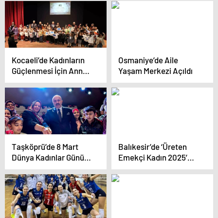
Kocaeli’de Kadınların
Osmaniye’de Aile
Güçlenmesi İçin Anne
Yaşam Merkezi Açıldı
Şehir Merkezleri
Çalışmalarını
Sürdürüyor
Taşköprü’de 8 Mart
Balıkesir’de ‘Üreten
Dünya Kadınlar Günü
Emekçi Kadın 2025’
Kutlandı
Etkinliği Başlıyor