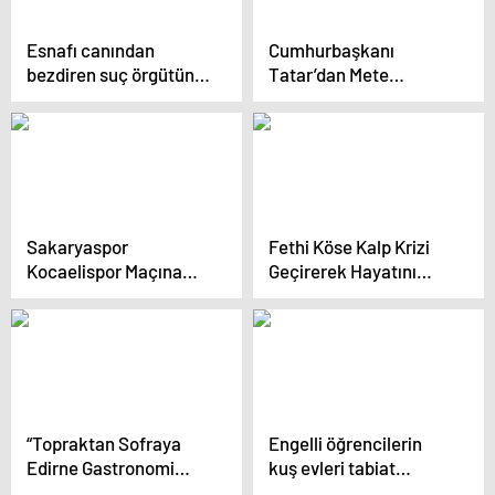
Esnafı canından
Cumhurbaşkanı
bezdiren suç örgütüne
Tatar’dan Mete
yönelik operasyonda
Adanır’a vefa
65 kişi tutuklandı
Sakaryaspor
Fethi Köse Kalp Krizi
Kocaelispor Maçına
Geçirerek Hayatını
Hazırlanıyor
Kaybetti
“Topraktan Sofraya
Engelli öğrencilerin
Edirne Gastronomi
kuş evleri tabiat
Festivali” başladı
parkına yerleştirildi