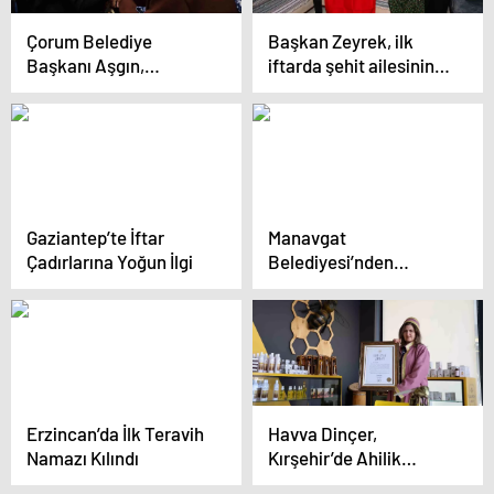
Çorum Belediye
Başkan Zeyrek, ilk
Başkanı Aşgın,
iftarda şehit ailesinin
Yavruturna
sofrasına konuk oldu
Mahallesi’nde
Hizmetleri Tanıttı
Gaziantep’te İftar
Manavgat
Çadırlarına Yoğun İlgi
Belediyesi’nden
Ramazan Ayı’na Özel
İftar Programı
Erzincan’da İlk Teravih
Havva Dinçer,
Namazı Kılındı
Kırşehir’de Ahilik
Beratı aldı