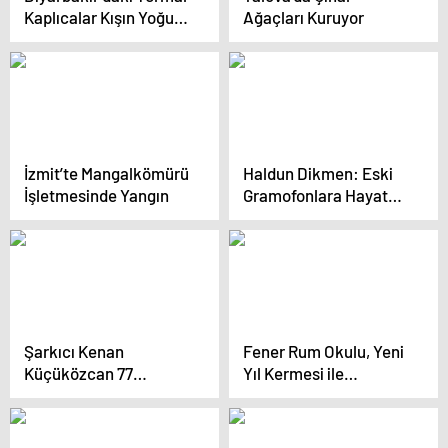
Kaplıcalar Kışın Yoğun
Ağaçları Kuruyor
İlgi Görüyor
İzmit’te Mangalkömürü
Haldun Dikmen: Eski
İşletmesinde Yangın
Gramofonlara Hayat
Veren Antikacı
Şarkıcı Kenan
Fener Rum Okulu, Yeni
Küçüközcan 77
Yıl Kermesi ile
Yaşında Hayatını
Ziyaretçilerini Ağırlıyor
Kaybetti