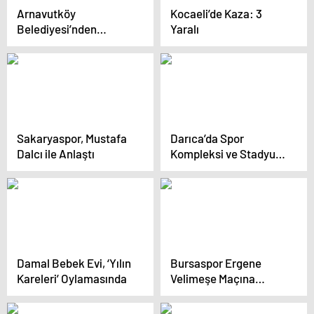
Arnavutköy
Kocaeli’de Kaza: 3
Belediyesi’nden
Yaralı
Amatör Spor
Kulüplerine Destek
Sakaryaspor, Mustafa
Darıca’da Spor
Dalcı ile Anlaştı
Kompleksi ve Stadyum
Zemin Yenileme
Protokolü İmzalandı
Damal Bebek Evi, ‘Yılın
Bursaspor Ergene
Kareleri’ Oylamasında
Velimeşe Maçına
Hazırlanıyor