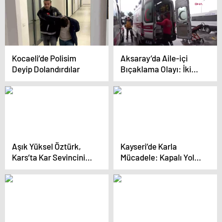
Edecek
Kocaeli’de Polisim
Aksaray’da Aile-içi
Deyip Dolandırdılar
Bıçaklama Olayı: İki
Kişi Yaralandı
Aşık Yüksel Öztürk,
Kayseri’de Karla
Kars’ta Kar Sevincini
Mücadele: Kapalı Yol
Dile Getirdi
Kalmadı