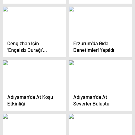
kaybetti, 2 çocuk yaralı
öğretmen hayatını
kaybetti
Cengizhan İçin
Erzurum’da Gıda
‘Engelsiz Durağı’
Denetimleri Yapıldı
Yapıldı
Adıyaman’da At Koşu
Adıyaman’da At
Etkinliği
Severler Buluştu