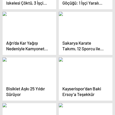
Iskelesi Çöktü, 3 İşçi
Göçüğü: 1 İşçi Yaralı
Yaralandı
Kurtarıldı
Ağrı’da Kar Yağışı
Sakarya Karate
Nedeniyle Kamyonet
Takımı, 12 Sporcu ile
Devrildi
Milli Takımda Yer Aldı
Bisiklet Aşkı 25 Yıldır
Kayserispor’dan Baki
Sürüyor
Ersoy’a Teşekkür