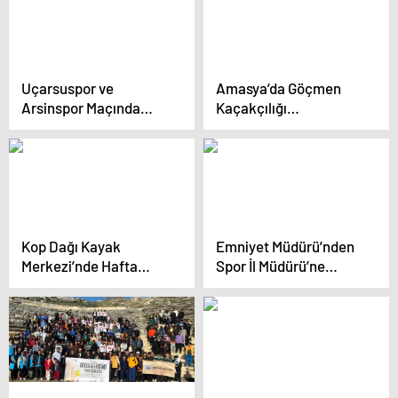
Uçarsuspor ve
Amasya’da Göçmen
Arsinspor Maçında
Kaçakçılığı
Kavga
Operasyonu
Kop Dağı Kayak
Emniyet Müdürü’nden
Merkezi’nde Hafta
Spor İl Müdürü’ne
Sonu Yoğunluğu
Ziyaret