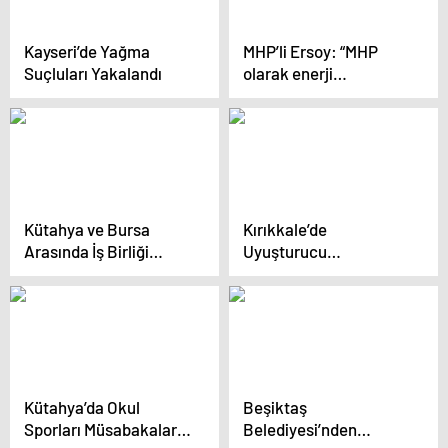
Kayseri’de Yağma
MHP’li Ersoy: “MHP
Suçluları Yakalandı
olarak enerji
politikamızın temel
amacı; yenilikçi enerji
teknolojileriyle
ülkemizi enerji
sektöründe lider bir
konuma taşımaktır”
Kütahya ve Bursa
Kırıkkale’de
Arasında İş Birliği
Uyuşturucu
Protokolü Yeniden
Operasyonu
Canlandırıldı
Kütahya’da Okul
Beşiktaş
Sporları Müsabakaları
Belediyesi’nden