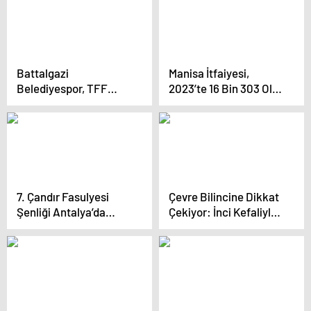
Battalgazi
Manisa İtfaiyesi,
Belediyespor, TFF
2023’te 16 Bin 303 Olay
Futsal 1. Ligi’ne
Müdahale Etti
Yükseldi
7. Çandır Fasulyesi
Çevre Bilincine Dikkat
Şenliği Antalya’da
Çekiyor: İnci Kefaliyle
Coşkuyla Gerçekleşti
Sanat Eserleri Yapıyor