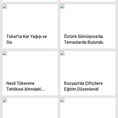
Başladı
kadınlara “Lohusa
Destek Paketi”
Tokat’ta Kar Yağışı ve
Öztürk Gümüşova’da
Sis
Temaslarda Bulundu
Nesli Tükenme
Bozyazı’da Çiftçilere
Tehlikesi Altındaki
Eğitim Düzenlendi
Çizgili Sırtlan, Araç
Çarpması Sonucu
Hayatını Kaybetti