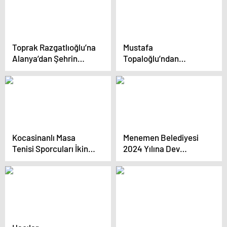
Kutladı
Toprak Razgatlıoğlu’na
Mustafa
Alanya’dan Şehrin
Topaloğlu’ndan
Anahtarı
Kastamonuspor’a
Destek
Kocasinanlı Masa
Menemen Belediyesi
Tenisi Sporcuları İkinci
2024 Yılına Dev
Oldu
Projelerle Damga
Vurdu