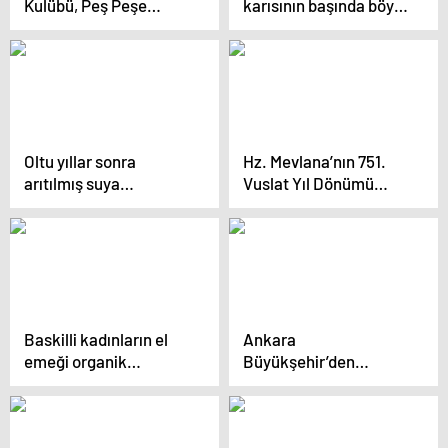
Kulübü, Peş Peşe
karısının başında böyle
Mağlubiyetler Alıyor
bekledi
Oltu yıllar sonra
Hz. Mevlana’nın 751.
arıtılmış suya
Vuslat Yıl Dönümü
kavuşuyor
Uluslararası Anma
Törenleri başladı
Baskilli kadınların el
Ankara
emeği organik
Büyükşehir’den
ürünlerine Romanya’da
çiftçilere toprak analiz
büyük ilgi
desteği