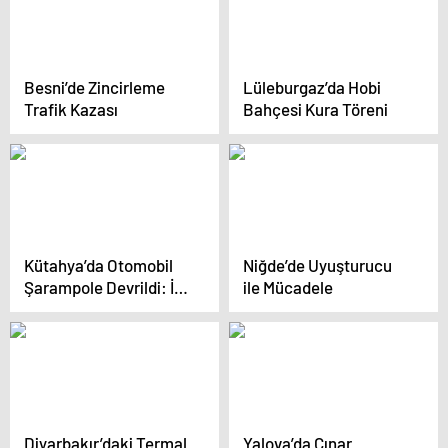
Besni’de Zincirleme
Lüleburgaz’da Hobi
Trafik Kazası
Bahçesi Kura Töreni
Kütahya’da Otomobil
Niğde’de Uyuşturucu
Şarampole Devrildi: İki
ile Mücadele
Yaralı
Diyarbakır’daki Termal
Yalova’da Çınar