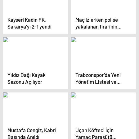
Kayseri Kadın FK,
Maç izlerken polise
Sakarya’yı 2-1 yendi
yakalanan firarinin
isteği pes dedirtti
Yıldız Dağı Kayak
Trabzonspor’da Yeni
Sezonu Açılıyor
Yönetim Listesi ve
Borç Durumu Açıklandı
Mustafa Cengiz, Kabri
Uçan Köfteci İçin
Başında Anıldı
Yamaç Paraşütü