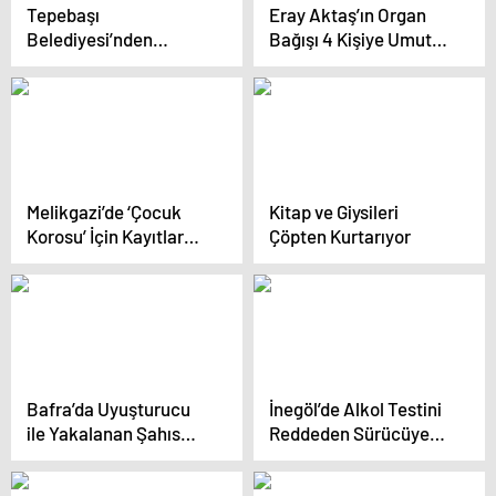
Tepebaşı
Eray Aktaş’ın Organ
Belediyesi’nden
Bağışı 4 Kişiye Umut
Sömestir Hediyesi:
Oldu
‘Moana 2’ Sinema
Gösterimi
Melikgazi’de ‘Çocuk
Kitap ve Giysileri
Korosu’ İçin Kayıtlar
Çöpten Kurtarıyor
Başladı
Bafra’da Uyuşturucu
İnegöl’de Alkol Testini
ile Yakalanan Şahıs
Reddeden Sürücüye
Tutuklandı
Ceza