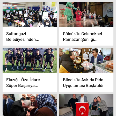
Sultangazi
Gölcük’te Geleneksel
Belediyesi’nden
Ramazan Şenliği
Çocuklara Ramazan
Çocukları Eğlendiriyor
Sürprizi: Çat Kapı
Tiyatro
Elazığ İl Özel İdare
Bilecik’te Askıda Pide
Süper Başarıya
Uygulaması Başlatıldı
Koşuyor