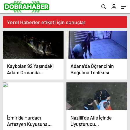
Yerel Haberler etiketi için sonuçlar
Kaybolan 92 Yaşındaki
Adana’da Öğrencinin
Adam Ormanda
Boğulma Tehlikesi
Bulundu
İzmir’de Hurdacı
Nazilli’de Aile İçinde
Artezyen Kuyusuna
Uyuşturucu