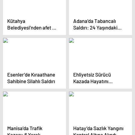
Kütahya
Adana’da Tabancalı
Belediyesi’nden afet ve
Saldırı: 24 Yaşındaki
sıfır atık eğitimleri
Mehmet Polat Hayatını
Kaybetti
Esenler’de Kıraathane
Ehliyetsiz Sürücü
Sahibine Silahlı Saldırı
Kazada Hayatını
Kaybetti, 3 Kişi
Yaralandı
Manisa’da Trafik
Hatay’da Sazlık Yangını
Kazası: 6 Yaralı
Kontrol Altına Alındı