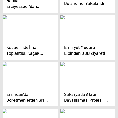
Hacılar
Dolandırıcı Yakalandı
Erciyesspor’dan
Galibiyet
Kocaeli’nde İmar
Emniyet Müdürü
Toplantısı: Kaçak
Elbir’den OSB Ziyareti
Yapılaşmanın
Önlenmesi Vurgulandı
Erzincan’da
Sakarya’da Akran
Öğretmenlerden SMA
Dayanışması Projesi ile
Hastası Bebek İçin
Zorbalığa Karşı Örnek
Anlamlı Tiyatro
Adımlar
Gösterisi