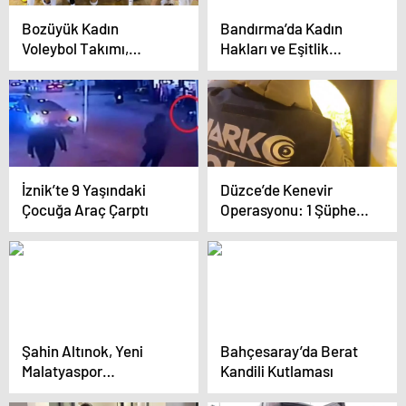
Bozüyük Kadın
Bandırma’da Kadın
Voleybol Takımı,
Hakları ve Eşitlik
Edremit’i 3-1 Yenerek
Söyleşisi Düzenlendi
Güçlü Performans
Sergiledi
İznik’te 9 Yaşındaki
Düzce’de Kenevir
Çocuğa Araç Çarptı
Operasyonu: 1 Şüpheli
Gözaltına Alındı
Şahin Altınok, Yeni
Bahçesaray’da Berat
Malatyaspor
Kandili Kutlaması
Başkanlığına Devam