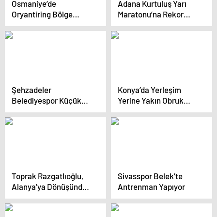
Osmaniye’de
Adana Kurtuluş Yarı
Oryantiring Bölge
Maratonu’na Rekor
Yarışmaları Düzenlendi
Katılım
Şehzadeler
Konya’da Yerleşim
Belediyespor Küçük
Yerine Yakın Obruk
Kızlar Voleybol Takımı
Oluştu
Finale Yükseldi
Toprak Razgatlıoğlu,
Sivasspor Belek’te
Alanya’ya Dönüşünde
Antrenman Yapıyor
Dünya
Şampiyonluğunu