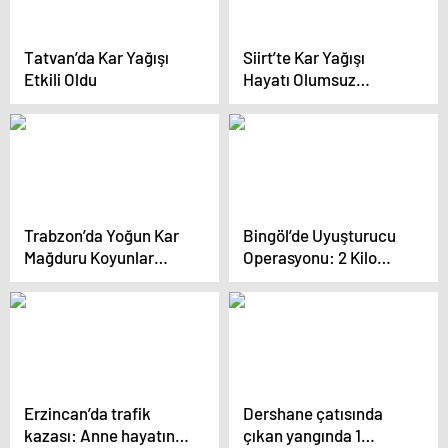
Tatvan’da Kar Yağışı
Siirt’te Kar Yağışı
Etkili Oldu
Hayatı Olumsuz
Etkiliyor
Trabzon’da Yoğun Kar
Bingöl’de Uyuşturucu
Mağduru Koyunlar
Operasyonu: 2 Kilo
Kurtarıldı
Skunk Ele Geçirildi
Erzincan’da trafik
Dershane çatısında
kazası: Anne hayatını
çıkan yangında 1