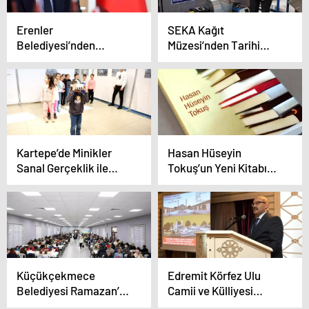
Erenler
SEKA Kağıt
Belediyesi’nden
Müzesi’nden Tarihi
Ramazan Gönül
Eserler İçin Yenilikçi
Geceleri Daveti
Kenevir Kağıdı Üretimi
Kartepe’de Minikler
Hasan Hüseyin
Sanal Gerçeklik ile
Tokuş’un Yeni Kitabı
Kutsal Topraklara
‘Her Telden Seçme
Yolculuk Yaptı
Yazılar’ Yayınlandı
Küçükçekmece
Edremit Körfez Ulu
Belediyesi Ramazan’da
Camii ve Külliyesi
İftar Sofraları Kurdu
İftarda Tanıtıldı