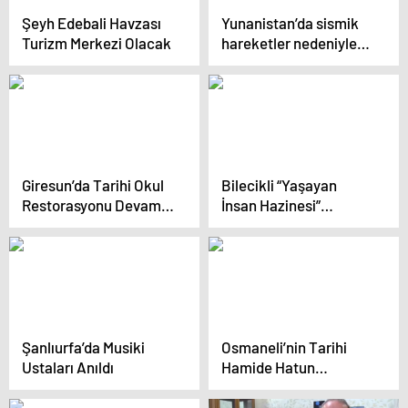
Şeyh Edebali Havzası
Yunanistan’da sismik
Turizm Merkezi Olacak
hareketler nedeniyle
eğitime 1 hafta daha
ara
Giresun’da Tarihi Okul
Bilecikli “Yaşayan
Restorasyonu Devam
İnsan Hazinesi”
Ediyor
çocuklara çömlek
çarkında çamura şekil
vermeyi öğretiyor
Şanlıurfa’da Musiki
Osmaneli’nin Tarihi
Ustaları Anıldı
Hamide Hatun
Cami’nin Şadırvanı
Hizmete Açıldı