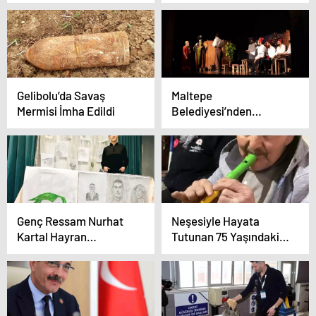
Düştü
Operasyonu
Gelibolu’da Savaş
Maltepe
Mermisi İmha Edildi
Belediyesi’nden
Ramazan’a özel Orta
Oyunu Etkinlikleri
Genç Ressam Nurhat
Neşesiyle Hayata
Kartal Hayran
Tutunan 75 Yaşındaki
Bırakıyor
Halil Dede