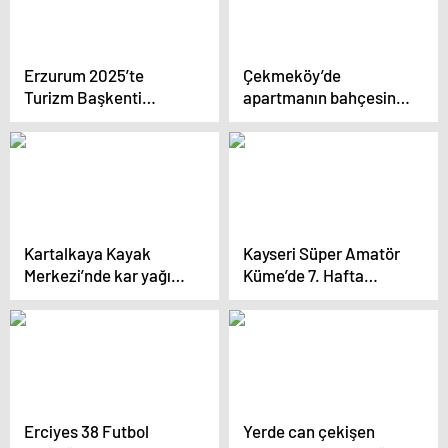
Erzurum 2025’te
Çekmeköy’de
Turizm Başkenti
apartmanın bahçesinin
Olacak
istinat duvarı yıkıldı
Kartalkaya Kayak
Kayseri Süper Amatör
Merkezi’nde kar yağışı
Küme’de 7. Hafta
etkili oluyor
Maçları Tamamlandı
Erciyes 38 Futbol
Yerde can çekişen