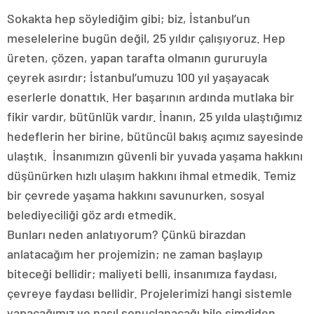
Sokakta hep söylediğim gibi; biz, İstanbul’un
meselelerine bugün değil, 25 yıldır çalışıyoruz. Hep
üreten, çözen, yapan tarafta olmanın gururuyla
çeyrek asırdır; İstanbul’umuzu 100 yıl yaşayacak
eserlerle donattık. Her başarının ardında mutlaka bir
fikir vardır, bütünlük vardır. İnanın, 25 yılda ulaştığımız
hedeflerin her birine, bütüncül bakış açımız sayesinde
ulaştık. İnsanımızın güvenli bir yuvada yaşama hakkını
düşünürken hızlı ulaşım hakkını ihmal etmedik. Temiz
bir çevrede yaşama hakkını savunurken, sosyal
belediyeciliği göz ardı etmedik.
Bunları neden anlatıyorum? Çünkü birazdan
anlatacağım her projemizin; ne zaman başlayıp
biteceği bellidir; maliyeti belli, insanımıza faydası,
çevreye faydası bellidir. Projelerimizi hangi sistemle
yapacağımız ve nasıl sonuçlanacağı bile şimdiden