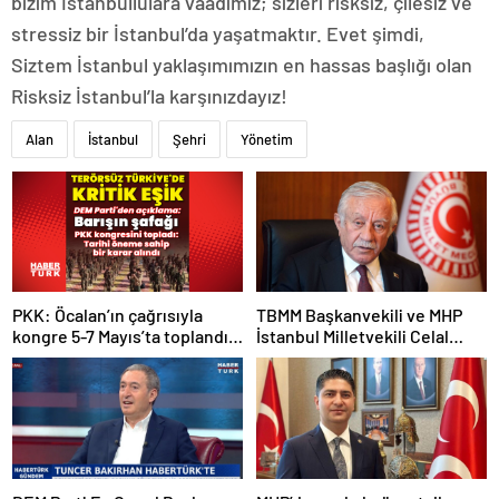
bizim İstanbullulara vaadimiz; sizleri risksiz, çilesiz ve
stressiz bir İstanbul’da yaşatmaktır. Evet şimdi,
Siztem İstanbul yaklaşımımızın en hassas başlığı olan
Risksiz İstanbul’la karşınızdayız!
Alan
İstanbul
Şehri
Yönetim
PKK: Öcalan’ın çağrısıyla
TBMM Başkanvekili ve MHP
kongre 5-7 Mayıs’ta toplandı!
İstanbul Milletvekili Celal
Tarihi bir karar alındı!
Adan: Kan ve kin devri
kapanmıştır