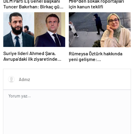
DEM Parti Eş Genel Başkanı
MHP’den sokak röportajları
Tuncer Bakırhan: Birkaç gün
için kanun teklifi
içerisinde kongre kararları
açıklanacak
Suriye lideri Ahmed Şara,
Rümeysa Öztürk hakkında
Avrupa’daki ilk ziyaretinde
yeni gelişme:
Macron ile görüşecek
Avukatları naklinin
geciktirilmemesini istedi