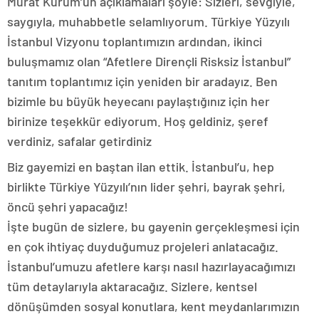
Murat Kurum’un açıklamaları şöyle: Sizleri, sevgiyle,
saygıyla, muhabbetle selamlıyorum. Türkiye Yüzyılı
İstanbul Vizyonu toplantımızın ardından, ikinci
buluşmamız olan “Afetlere Dirençli Risksiz İstanbul”
tanıtım toplantımız için yeniden bir aradayız. Ben
bizimle bu büyük heyecanı paylaştığınız için her
birinize teşekkür ediyorum. Hoş geldiniz, şeref
verdiniz, safalar getirdiniz
Biz gayemizi en baştan ilan ettik. İstanbul’u, hep
birlikte Türkiye Yüzyılı’nın lider şehri, bayrak şehri,
öncü şehri yapacağız!
İşte bugün de sizlere, bu gayenin gerçekleşmesi için
en çok ihtiyaç duyduğumuz projeleri anlatacağız.
İstanbul’umuzu afetlere karşı nasıl hazırlayacağımızı
tüm detaylarıyla aktaracağız. Sizlere, kentsel
dönüşümden sosyal konutlara, kent meydanlarımızın