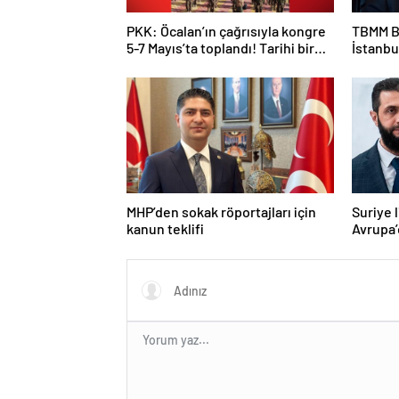
PKK: Öcalan’ın çağrısıyla kongre
TBMM B
5-7 Mayıs’ta toplandı! Tarihi bir
İstanbu
karar alındı!
Kan ve 
MHP’den sokak röportajları için
Suriye 
kanun teklifi
Avrupa’
Macron 