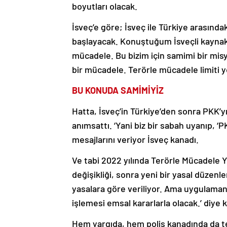
boyutları olacak.
İsveç’e göre; İsveç ile Türkiye arasında
başlayacak. Konuştuğum İsveçli kaynak 
mücadele. Bu bizim için samimi bir mis
bir mücadele. Terörle mücadele limiti yo
BU KONUDA SAMİMİYİZ
Hatta, İsveç’in Türkiye’den sonra PKK’yı
anımsattı. ‘Yani biz bir sabah uyanıp, 
mesajlarını veriyor İsveç kanadı.
Ve tabi 2022 yılında Terörle Mücadele Ya
değişikliği, sonra yeni bir yasal düzenl
yasalara göre veriliyor. Ama uygulaman
işlemesi emsal kararlarla olacak.’ diye 
Hem yargıda, hem polis kanadında da t