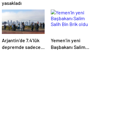
yasakladı
Arjantin’de 7.4’lük
Yemen’in yeni
depremde sadece
Başbakanı Salim
mobilyalar sallandı
Salih Bin Brik oldu