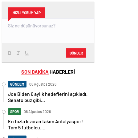
HIZLI YORUM YAP
GÖNDER
SON DAKİKA
HABERLERİ
GÜNDEM
06 Ağustos 2026
Joe Biden 6 aylık hedeflerini açıkladı.
Senato buz gibi…
SPOR
06 Ağustos 2026
En fazla kızaran takım Antalyaspor!
Tam 5 futbolcu….