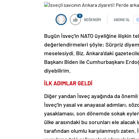
0
BEĞENDİM
ABONE OL
Bugün İsveç’in NATO üyeliğine ilişkin te
değerlendirmeleri şöyle; Sürpriz diyeme
meselesiydi. Biz, Ankara’daki gazetecil
Başkanı Biden ile Cumhurbaşkanı Erdoğ
diyebilirim.
İLK ADIMLAR GELDİ
Diğer yandan İsveç ayağında da önemli 
İsveç’in yasal ve anayasal adımları, söz
yasaklaması, son dönemde sokak eyle
ülke arasındaki bu sorunları ele alacak 
tarafından olumlu karşılanmıştı zaten. 