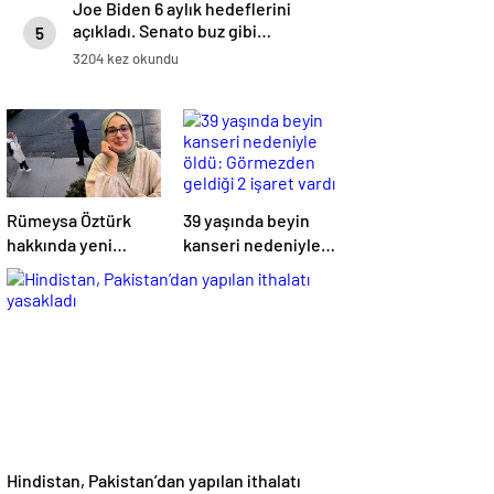
Joe Biden 6 aylık hedeflerini
açıkladı. Senato buz gibi…
5
3204 kez okundu
Rümeysa Öztürk
39 yaşında beyin
hakkında yeni
kanseri nedeniyle
gelişme:
öldü: Görmezden
Avukatları naklinin
geldiği 2 işaret
geciktirilmemesini
vardı
istedi
Hindistan, Pakistan’dan yapılan ithalatı