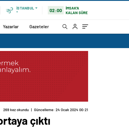
İMSAK'A
İSTANBUL
02:00
KALAN SÜRE
°
Yazarlar
Gazeteler
269 kez okundu
|
Güncelleme: 24 Ocak 2024 00:21
ortaya çıktı