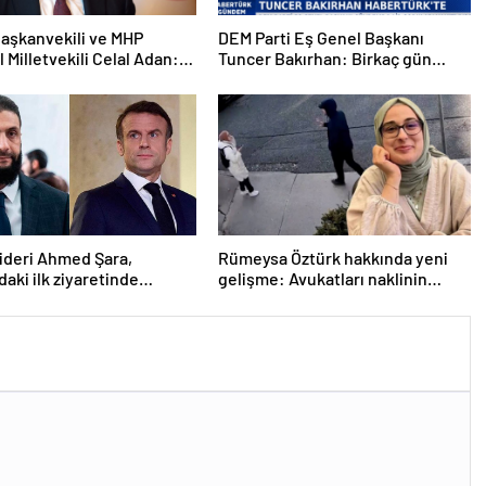
aşkanvekili ve MHP
DEM Parti Eş Genel Başkanı
l Milletvekili Celal Adan:
Tuncer Bakırhan: Birkaç gün
kin devri kapanmıştır
içerisinde kongre kararları
açıklanacak
lideri Ahmed Şara,
Rümeysa Öztürk hakkında yeni
daki ilk ziyaretinde
gelişme: Avukatları naklinin
ile görüşecek
geciktirilmemesini istedi