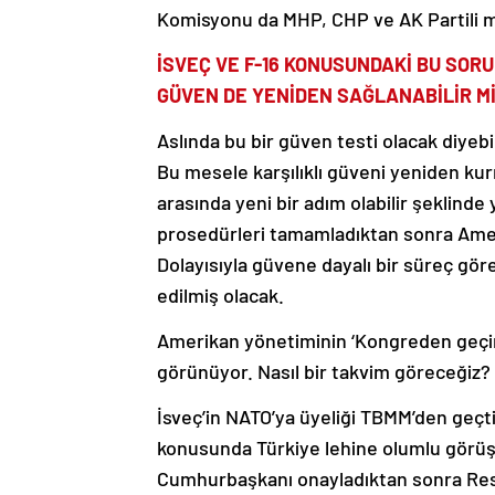
Komisyonu da MHP, CHP ve AK Partili mil
İSVEÇ VE F-16 KONUSUNDAKİ BU SOR
GÜVEN DE YENİDEN SAĞLANABİLİR M
Aslında bu bir güven testi olacak diyeb
Bu mesele karşılıklı güveni yeniden ku
arasında yeni bir adım olabilir şeklinde 
prosedürleri tamamladıktan sonra Ameri
Dolayısıyla güvene dayalı bir süreç görec
edilmiş olacak.
Amerikan yönetiminin ‘Kongreden geçiriri
görünüyor. Nasıl bir takvim göreceğiz?
İsveç’in NATO’ya üyeliği TBMM’den geç
konusunda Türkiye lehine olumlu görüş 
Cumhurbaşkanı onayladıktan sonra Resm