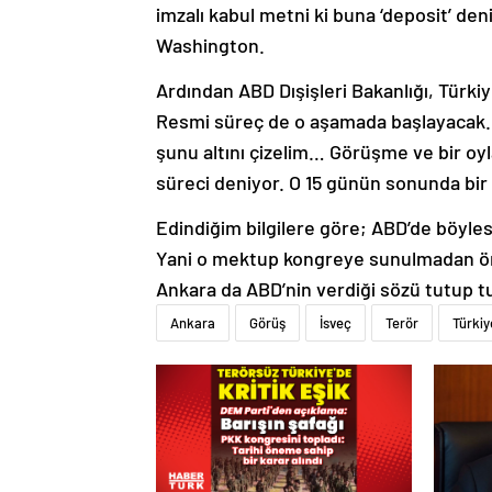
imzalı kabul metni ki buna ‘deposit’ de
Washington.
Ardından ABD Dışişleri Bakanlığı, Türk
Resmi süreç de o aşamada başlayacak. 
şunu altını çizelim… Görüşme ve bir oyl
süreci deniyor. O 15 günün sonunda bir i
Edindiğim bilgilere göre; ABD’de böyle
Yani o mektup kongreye sunulmadan önc
Ankara da ABD’nin verdiği sözü tutup t
Ankara
Görüş
İsveç
Terör
Türkiy