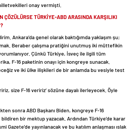
letvekilleri onay vermişti.
UN ÇÖZÜLÜRSE TÜRKİYE-ABD ARASINDA KARŞILIKI
İ?
ilirim. Ankara’da genel olarak baktığımda yaklaşım şu;
rmak. Beraber çalışma pratiğini unutmuş iki müttefikin
yorumlanıyor. Çünkü Türkiye, İsveç ile ilgili tüm
ka, F-16 paketinin onayı için kongreye sunacak.
eğiz ve iki ülke ilişkileri de bir anlamda bu vesiyle test
z, size F-16 veririz’ sözüne dayalı ilerleyecek. Öyle
tikten sonra ABD Başkanı Biden, kongreye F-16
bildiren bir mektup yazacak. Ardından Türkiye’de karar
i Gazete’de yayınlanacak ve bu katılım anlaşması ıslak