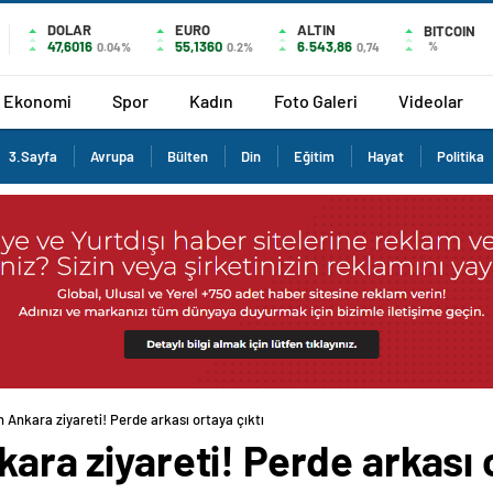
DOLAR
EURO
ALTIN
BITCOIN
47,6016
55,1360
6.543,86
%
0.04%
0.2%
0,74
Ekonomi
Spor
Kadın
Foto Galeri
Videolar
3.Sayfa
Avrupa
Bülten
Din
Eğitim
Hayat
Politika
ın Ankara ziyareti! Perde arkası ortaya çıktı
kara ziyareti! Perde arkası 