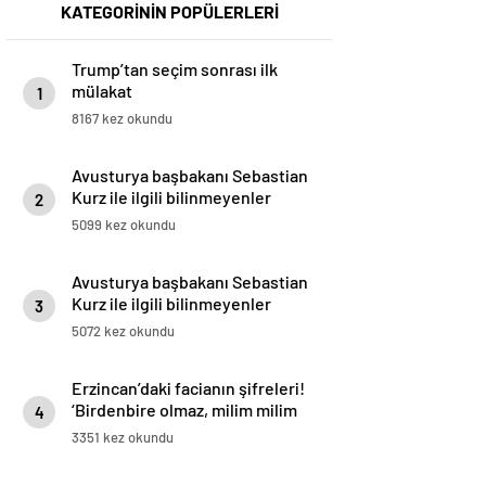
KATEGORİNİN POPÜLERLERİ
Trump’tan seçim sonrası ilk
mülakat
1
8167 kez okundu
Avusturya başbakanı Sebastian
Kurz ile ilgili bilinmeyenler
2
5099 kez okundu
Avusturya başbakanı Sebastian
Kurz ile ilgili bilinmeyenler
3
5072 kez okundu
Erzincan’daki facianın şifreleri!
‘Birdenbire olmaz, milim milim
4
kayar’
3351 kez okundu