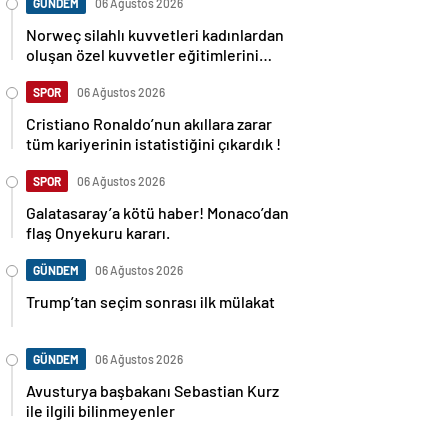
GÜNDEM
06 Ağustos 2026
Norweç silahlı kuvvetleri kadınlardan
oluşan özel kuvvetler eğitimlerini
başlattı.
SPOR
06 Ağustos 2026
Cristiano Ronaldo’nun akıllara zarar
tüm kariyerinin istatistiğini çıkardık !
SPOR
06 Ağustos 2026
Galatasaray’a kötü haber! Monaco’dan
flaş Onyekuru kararı.
GÜNDEM
06 Ağustos 2026
Trump’tan seçim sonrası ilk mülakat
GÜNDEM
06 Ağustos 2026
Avusturya başbakanı Sebastian Kurz
ile ilgili bilinmeyenler