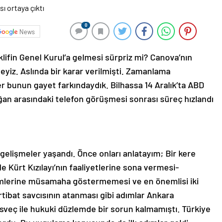
0
News
klifin Genel Kurul’a gelmesi sürpriz mi? Canova’nın
yiz. Aslında bir karar verilmişti. Zamanlama
er bunun gayet farkındaydık. Bilhassa 14 Aralık’ta ABD
an arasındaki telefon görüşmesi sonrası süreç hızlandı
gelişmeler yaşandı. Önce onları anlatayım; Bir kere
de Kürt Kızılayı’nın faaliyetlerine sona vermesi-
mlerine müsamaha göstermemesi ve en önemlisi iki
irtibat savcısının atanması gibi adımlar Ankara
İsveç ile hukuki düzlemde bir sorun kalmamıştı. Türkiye