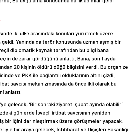
ordu. Bu uygulama konusunda da ilk adımlar geldi
R
risinde iki ülke arasındaki konuları yürütmek üzere
ya geldi. Yanında da terör konusunda uzmanlaşmış bir
eçli diplomatik kaynak tarafından bu bilgi bana
sveç’in de zarar gördüğünü anlattı. Bana, son 1 ayda
ından 20 kişinin öldürüldüğü bilgisini verdi. Bu organize
inde ve PKK ile bağlantılı olduklarının altını çizdi.
rtibat savcısı mekanizmasında da öncelikli olarak bu
i anlattı.
e’ye gelecek, ‘Bir sonraki ziyareti şubat ayında olabilir’
zdeki günlerde İsveçli irtibat savcısının yeniden
 iş birliğini derinleştirmek üzere görüşmeler yapacak.
eriyle bir araya gelecek. İstihbarat ve Dışişleri Bakanlığı