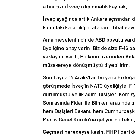
altını çizdi İsveçli diplomatik kaynak.
İsveç ayağında artık Ankara açısından da
konudaki kararlılığını atanan irtibat sav
Ama meselenin bir de ABD boyutu vardı.
üyeliğine onay verin. Biz de size F-16 p
yaklaşımı vardı. Bu konu üzerinden Ank
müzakereye dönüşmüştü diyebilirim.
Son 1 ayda 14 Aralık’tan bu yana Erdoğ
görüşmede İsveç’in NATO üyeliğiyle, F-1
durulmuştu ve ilk adımı Dışişleri Komis
Sonrasında Fidan ile Blinken arasında g
hem Dışişleri Bakanı, hem Cumhurbaşka
Meclis Genel Kurulu’na geliyor bu teklif
Geçmesi neredeyse kesin. MHP lideri de 