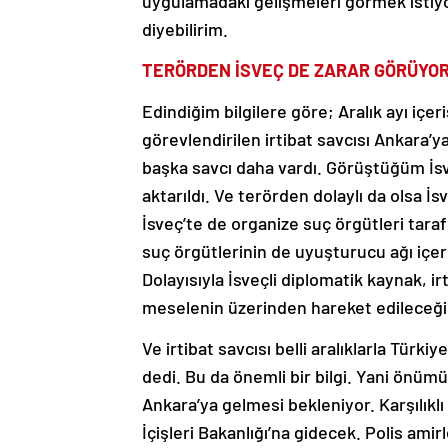
uygulamadaki gelişmeleri görmek istiy
diyebilirim.
TERÖRDEN İSVEÇ DE ZARAR GÖRÜYO
Edindiğim bilgilere göre; Aralık ayı içe
görevlendirilen irtibat savcısı Ankara’
başka savcı daha vardı. Görüştüğüm İsv
aktarıldı. Ve terörden dolaylı da olsa İ
İsveç’te de organize suç örgütleri taraf
suç örgütlerinin de uyuşturucu ağı içeris
Dolayısıyla İsveçli diplomatik kaynak, i
meselenin üzerinden hareket edileceğin
Ve irtibat savcısı belli aralıklarla Türkiy
dedi. Bu da önemli bir bilgi. Yani önümü
Ankara’ya gelmesi bekleniyor. Karşılıklı
İçişleri Bakanlığı’na gidecek. Polis amirl