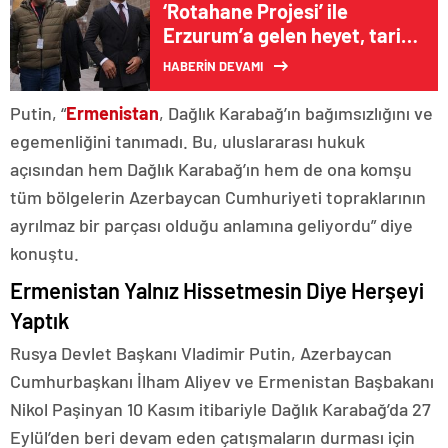
‘Rotahane Projesi’ ile
Erzurum’a gelen heyet, tarihi
ve turistik yerleri gezdi
HABERİN DEVAMI
Putin, “
Ermenistan
, Dağlık Karabağ’ın bağımsızlığını ve
egemenliğini tanımadı. Bu, uluslararası hukuk
açısından hem Dağlık Karabağ’ın hem de ona komşu
tüm bölgelerin Azerbaycan Cumhuriyeti topraklarının
ayrılmaz bir parçası olduğu anlamına geliyordu” diye
konuştu.
Ermenistan Yalnız Hissetmesin Diye Herşeyi
Yaptık
Rusya Devlet Başkanı Vladimir Putin, Azerbaycan
Cumhurbaşkanı İlham Aliyev ve Ermenistan Başbakanı
Nikol Paşinyan 10 Kasım itibariyle Dağlık Karabağ’da 27
Eylül’den beri devam eden çatışmaların durması için