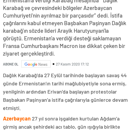
Ermenistan'a verdiği Karabağ mesajında “ Dağlık
Karabağ ve çevresindeki bölgeler Azerbaycan
Cumhuriyeti'nin ayrılmaz bir parçasıdır” dedi. İstifa
çağrılarını kabul etmeyen Başbakan Paşinyan Dağlık
karabağ'ın sözde lideri Arayik Harutyunyan'la
görüştü. Ermenistan'a verdiği desteği saklamayan
Fransa Cumhurbaşkanı Macron ise dikkat çeken bir
ziyaret gerçekleştirdi.
27 Kasım 2020 17:12
ABONE OL
News
Dağlık Karabağ’da 27 Eylül tarihinde başlayan savaş 44
günde Ermenistan’ın tarihi mağlubiyetiyle sona ermiş,
yenilginin ardından Erivan’da başlayan protestolar
Başbakan Paşinyan’a istifa çağrılarıyla günlerce devam
etmişti.
Azerbaycan
27 yıl sonra işgalden kurtulan Ağdam’a
girmiş ancak şehirdeki acı tablo, gün ışığıyla birlikte