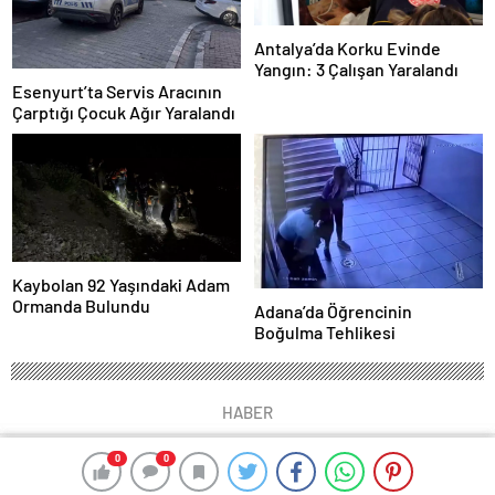
Antalya’da Korku Evinde
Yangın: 3 Çalışan Yaralandı
Esenyurt’ta Servis Aracının
Çarptığı Çocuk Ağır Yaralandı
Kaybolan 92 Yaşındaki Adam
Ormanda Bulundu
Adana’da Öğrencinin
Boğulma Tehlikesi
HABER
0
0
0
0