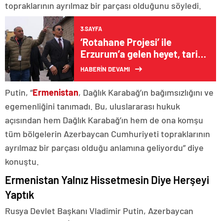
topraklarının ayrılmaz bir parçası olduğunu söyledi.
3.SAYFA
‘Rotahane Projesi’ ile
Erzurum’a gelen heyet, tarihi
ve turistik yerleri gezdi
HABERİN DEVAMI
Putin, “
Ermenistan
, Dağlık Karabağ’ın bağımsızlığını ve
egemenliğini tanımadı. Bu, uluslararası hukuk
açısından hem Dağlık Karabağ’ın hem de ona komşu
tüm bölgelerin Azerbaycan Cumhuriyeti topraklarının
ayrılmaz bir parçası olduğu anlamına geliyordu” diye
konuştu.
Ermenistan Yalnız Hissetmesin Diye Herşeyi
Yaptık
Rusya Devlet Başkanı Vladimir Putin, Azerbaycan