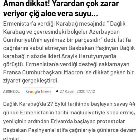
Aman dikkat! Yarardan çok zarar
veriyor çiğ aloe vera suyu…
Ermenistan'a verdiği Karabağ mesajında “ Dağlık
Karabağ ve çevresindeki bölgeler Azerbaycan
Cumhuriyeti'nin ayrılmaz bir parçasıdır” dedi. İstifa
çağrılarını kabul etmeyen Başbakan Paşinyan Dağlık
karabağ'ın sözde lideri Arayik Harutyunyan'la
görüştü. Ermenistan'a verdiği desteği saklamayan
Fransa Cumhurbaşkanı Macron ise dikkat çeken bir
ziyaret gerçekleştirdi.
27 Kasım 2020 17:12
ABONE OL
News
Dağlık Karabağ’da 27 Eylül tarihinde başlayan savaş 44
günde Ermenistan’ın tarihi mağlubiyetiyle sona ermiş,
yenilginin ardından Erivan’da başlayan protestolar
Başbakan Paşinyan’a istifa çağrılarıyla günlerce devam
etmişti.