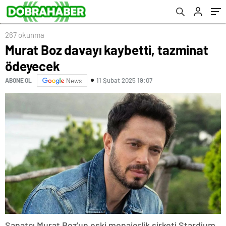
267 okunma
Murat Boz davayı kaybetti, tazminat
ödeyecek
11 Şubat 2025 19:07
ABONE OL
News
Sanatçı Murat Boz’un eski menajerlik şirketi Stardium