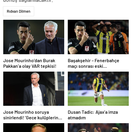
Rıdvan Dilmen
Jose Mourinho’dan Burak
Başakşehir – Fenerbahçe
Pakkan’a olay VAR tepkisi!
maçı sonrası eski
hakemlerden penaltı ve gol
iptali çıkışı! ‘2 kırmızı kartı
atladı’
Dusan Tadic: Ajax’a imza
Jose Mourinho soruya
atmadım
sinirlendi! ‘Gece kulüplerine
gidip keyif alıyorum’