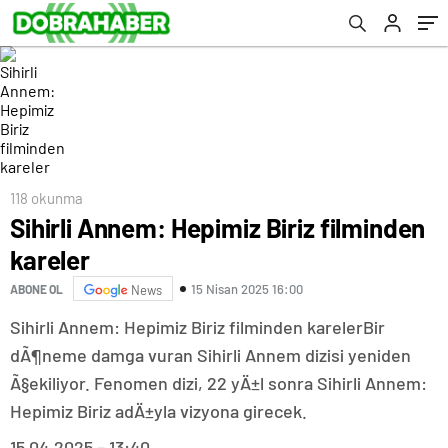
118 okunma
Sihirli Annem: Hepimiz Biriz filminden
kareler
15 Nisan 2025 16:00
ABONE OL
News
Sihirli Annem: Hepimiz Biriz filminden karelerBir
dÃ¶neme damga vuran Sihirli Annem dizisi yeniden
Ã§ekiliyor. Fenomen dizi, 22 yÄ±l sonra Sihirli Annem:
Hepimiz Biriz adÄ±yla vizyona girecek.
15.04.2025 – 13:40