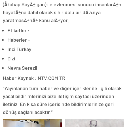
(Åžahap SayÄ±lgan) ile evlenmesi sonucu insanlarÄ±n
hayatÄ±na dahil olarak sihir dolu bir dÃ¼nya
yaratmasÄ±nÄ± konu alÄ±yor.
Etiketler :
Haberler –
İnci Türkay
Dizi
Nevra Serezli
Haber Kaynak : NTV.COM.TR
“Yayınlanan tüm haber ve diğer içerikler ile ilgili olarak
yasal bildirimlerinizi bize iletişim sayfası üzerinden
iletiniz. En kısa süre içerisinde bildirimlerinize geri
dönüş sağlanılacaktır.”