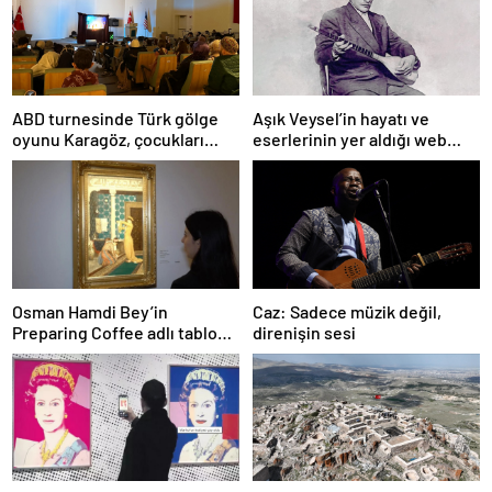
ABD turnesinde Türk gölge
Aşık Veysel’in hayatı ve
oyunu Karagöz, çocukları
eserlerinin yer aldığı web
büyüledi
portalı hizmete girdi
Osman Hamdi Bey’in
Caz: Sadece müzik değil,
Preparing Coffee adlı tablosu
direnişin sesi
75 milyon liraya satışa
sunuldu