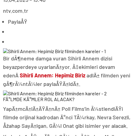
ntv.com.tr
PaylaÅŸ
Bir dÃ¶neme damga vuran Sihirli Annem dizisi
beyazperdeye uyarlanÄ±yor. Ã‡ekimleri devam
edenÂ
Sihirli Annem: Hepimiz Biriz
adlÄ± filmden yeni
gÃ¶rÃ¼ntÃ¼ler paylaÅŸÄ±ldÄ±.
FÄ°LMDE KÄ°MLER ROL ALACAK?
YapÄ±mcÄ±lÄ±ÄŸÄ±nÄ± Poll Films’in Ã¼stlendiÄŸi
filmde orijinal kadrodan Ä°nci TÃ¼rkay, Nevra Serezli,
Åžahap SayÄ±lgan, GÃ¼l Onat gibi isimler yer alacak.