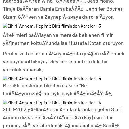
Kadroda AyÅŸen Ä°nci, SÃ¼eda Ã‡il, Jess Molho,
Tiraje BaÅŸaran Damla ErsubaÅŸÄ±, Jennifer Boyner,
Gizem GÃ¼ven ve Zeynep Ã–zkaya da rol alÄ±yor.
Ã‡ekimleri baÅŸlayan ve merakla beklenen filmin
yÃ¶netmen koltuÄŸunda ise Mustafa Kotan oturuyor.
Periler ve fanilerin dÃ¼nyasÄ±nda geÃ§en eÄŸlenceli
ve duygusal hikaye, izleyicilere nostalji dolu bir
yolculuk sunacak.
Merakla beklenen filmden ilk kare “Biz
baÅŸlÄ±yoruzâ€¦” notuyla paylaÅŸÄ±lmÄ±ÅŸtÄ±.
2003-2012 yÄ±llarÄ± arasÄ±nda ekranlara gelen Sihiri
Annem dizisi; BetÃ¼ÅŸ (Ä°nci TÃ¼rkay) isimli bir
perinin, eÅŸi vefat eden iki Ã§ocuk babasÄ± SadÄ±k