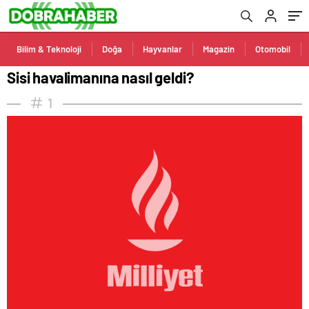
Bilim & Teknoloji
Doğa
Hayvanlar
Magazin
Otomobil
Sisi havalimanına nasıl geldi?
1