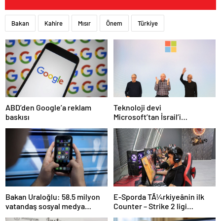
Bakan
Kahire
Mısır
Önem
Türkiye
Teknoloji devi
ABD’den Google’a reklam
Microsoft’tan İsrail’i
baskısı
sevindirecek haber
E-Sporda TÃ¼rkiyeânin ilk
Bakan Uraloğlu: 58.5 milyon
Counter – Strike 2 ligi
vatandaş sosyal medya
kurulacak
kullanıyor