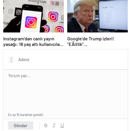
Instagram’dan canlı yayın
Google’de Trump izleri!
yasağı: 16 yaş altı kullanıcılar
“EÅitlik”
için yeni kurallar açıklandı
ilkesiÂ rafaÂ kaldÄ±rÄ±lÄ±yor,
iÅe alÄ±m sÃ¼reci deÄiÅiyor
En az 10 karakter gerekli
Gönder