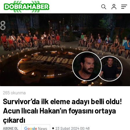
265 okunma
Survivor’da ilk eleme adayı belli oldu!
Acun Ilıcalı Hakan’ın foyasını ortaya
çıkardı
23 Şubat 2024 00:48
ABONE OL
News