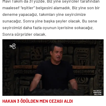
Mavi Takım da 31 yüzde. Biz yine seyirciler tarafından
maalesef “eşitler” belgesini alamadık. Biz yine son bir
deneme yapacağız, takımları yine seyircimize
sunacağız. Sonra yine başka şeyler olacak. Bu sene
seyircimizi daha fazla oyunun içerisine sokacağız.
Sonra sürprizler olacak.
HAKAN 3 ÖDÜLDEN MEN CEZASI ALDI