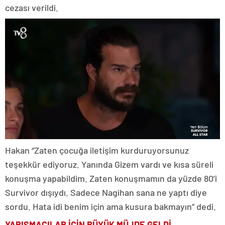
cezası verildi.
Hakan “Zaten çocuğa iletişim kurduruyorsunuz
teşekkür ediyoruz. Yanında Gizem vardı ve kısa süreli
konuşma yapabildim. Zaten konuşmamın da yüzde 80’i
Survivor dışıydı. Sadece Nagihan sana ne yaptı diye
sordu. Hata idi benim için ama kusura bakmayın” dedi.
YARIŞMACILAR İÇİN BÜYÜK MÜJDE GELDİ