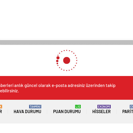
berleri anlık güncel olarak e-posta adresiniz üzerinden takip
ebilirsiniz.
K
TAHMİNİ
LİG
EKONOMİ
E
R
HAVA DURUMU
PUAN DURUMU
HISSELER
PARI