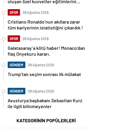
oluşan özel kuvvetler eğitimlerini
başlattı.
SPOR
08 Ağustos 2026
Cristiano Ronaldo’nun akıllara zarar
tüm kariyerinin istatistiğini çıkardık !
SPOR
08 Ağustos 2026
Galatasaray’a kötü haber! Monaco’dan
flaş Onyekuru kararı.
GÜNDEM
08 Ağustos 2026
Trump’tan seçim sonrası ilk mülakat
GÜNDEM
08 Ağustos 2026
Avusturya başbakanı Sebastian Kurz
ile ilgili bilinmeyenler
KATEGORİNİN POPÜLERLERİ