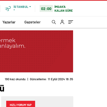
İMSAK'A
İSTANBUL
02:00
KALAN SÜRE
°
Yazarlar
Gazeteler
190 kez okundu
|
Güncelleme: 11 Eylül 2024 18:35
dü
HIZLI YORUM YAP