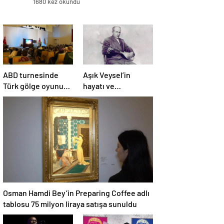
1680 kez okundu
ABD turnesinde
Aşık Veysel’in
Türk gölge oyunu
hayatı ve
Karagöz, çocukları
eserlerinin yer
büyüledi
aldığı web portalı
hizmete girdi
Osman Hamdi Bey’in Preparing Coffee adlı
tablosu 75 milyon liraya satışa sunuldu