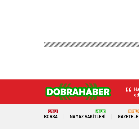
Ha
ed
CANLI
ANLIK
GÜNLÜ
BORSA
NAMAZ VAKITLERI
GAZETELE