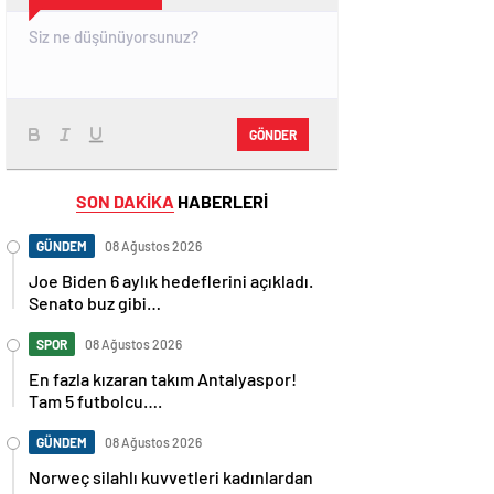
GÖNDER
SON DAKİKA
HABERLERİ
GÜNDEM
08 Ağustos 2026
Joe Biden 6 aylık hedeflerini açıkladı.
Senato buz gibi…
SPOR
08 Ağustos 2026
En fazla kızaran takım Antalyaspor!
Tam 5 futbolcu….
GÜNDEM
08 Ağustos 2026
Norweç silahlı kuvvetleri kadınlardan