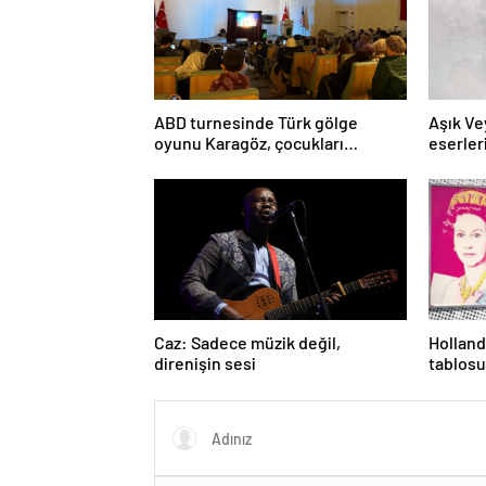
ABD turnesinde Türk gölge
Aşık Ve
oyunu Karagöz, çocukları
eserler
büyüledi
hizmete
Caz: Sadece müzik değil,
Holland
direnişin sesi
tablosu
eseri ç