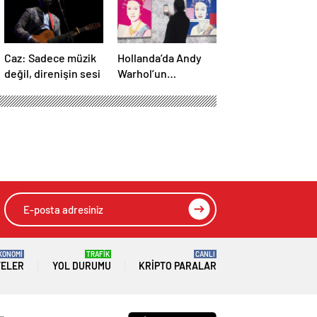
Caz: Sadece müzik
Hollanda’da Andy
değil, direnişin sesi
Warhol’un
tablosunun da
olduğu 46 sanat
eseri çöpe atıldı
KONOMİ
TRAFİK
CANLI
TELER
YOL DURUMU
KRIPTO PARALAR