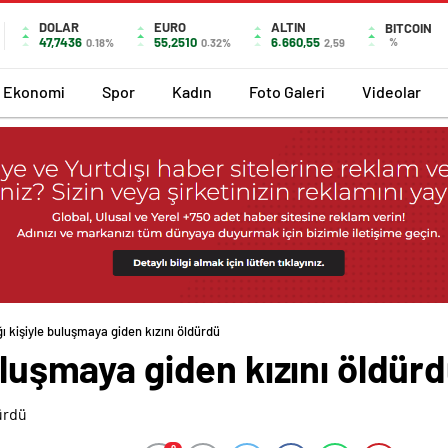
DOLAR
EURO
ALTIN
BITCOIN
47,7436
55,2510
6.660,55
%
0.18%
0.32%
2,59
Ekonomi
Spor
Kadın
Foto Galeri
Videolar
ğı kişiyle buluşmaya giden kızını öldürdü
uluşmaya giden kızını öldür