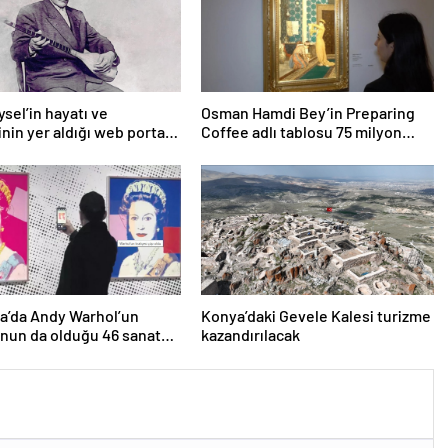
ysel’in hayatı ve
Osman Hamdi Bey’in Preparing
inin yer aldığı web portalı
Coffee adlı tablosu 75 milyon
 girdi
liraya satışa sunuldu
a’da Andy Warhol’un
Konya’daki Gevele Kalesi turizme
nun da olduğu 46 sanat
kazandırılacak
öpe atıldı