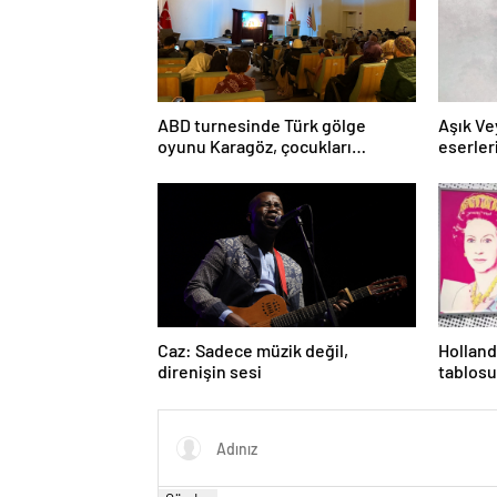
ABD turnesinde Türk gölge
Aşık Ve
oyunu Karagöz, çocukları
eserler
büyüledi
hizmete
Caz: Sadece müzik değil,
Holland
direnişin sesi
tablosu
eseri ç