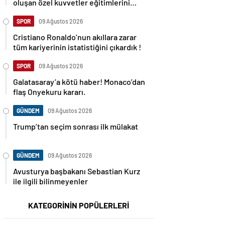
oluşan özel kuvvetler eğitimlerini
başlattı.
SPOR
09 Ağustos 2026
Cristiano Ronaldo’nun akıllara zarar
tüm kariyerinin istatistiğini çıkardık !
SPOR
09 Ağustos 2026
Galatasaray’a kötü haber! Monaco’dan
flaş Onyekuru kararı.
GÜNDEM
09 Ağustos 2026
Trump’tan seçim sonrası ilk mülakat
GÜNDEM
09 Ağustos 2026
Avusturya başbakanı Sebastian Kurz
ile ilgili bilinmeyenler
KATEGORİNİN POPÜLERLERİ