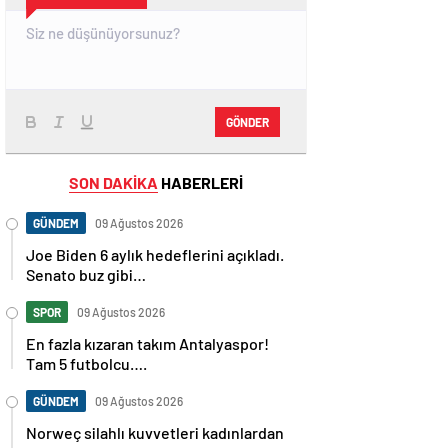
GÖNDER
SON DAKİKA
HABERLERİ
GÜNDEM
09 Ağustos 2026
Joe Biden 6 aylık hedeflerini açıkladı.
Senato buz gibi…
SPOR
09 Ağustos 2026
En fazla kızaran takım Antalyaspor!
Tam 5 futbolcu….
GÜNDEM
09 Ağustos 2026
Norweç silahlı kuvvetleri kadınlardan