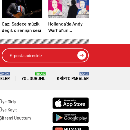
Caz: Sadece müzik
Hollanda’da Andy
değil, direnişin sesi
Warhol’un
tablosunun da
olduğu 46 sanat
eseri çöpe atıldı
KONOMİ
TRAFİK
CANLI
TELER
YOL DURUMU
KRIPTO PARALAR
Üye Giriş
Üye Kayıt
Şifremi Unuttum