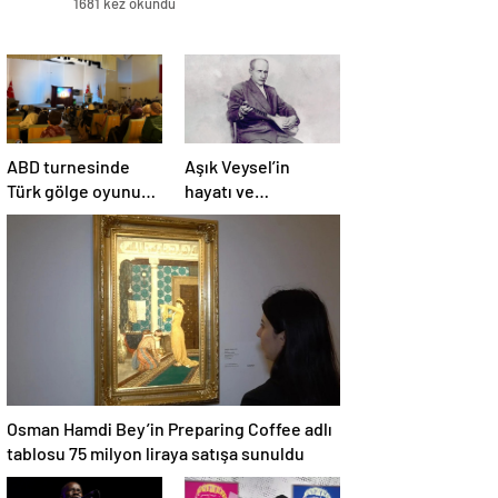
1681 kez okundu
ABD turnesinde
Aşık Veysel’in
Türk gölge oyunu
hayatı ve
Karagöz, çocukları
eserlerinin yer
büyüledi
aldığı web portalı
hizmete girdi
Osman Hamdi Bey’in Preparing Coffee adlı
tablosu 75 milyon liraya satışa sunuldu