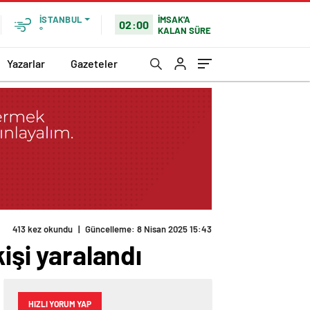
İMSAK'A
İSTANBUL
02:00
KALAN SÜRE
°
Yazarlar
Gazeteler
413 kez okundu
|
Güncelleme: 8 Nisan 2025 15:43
işi yaralandı
HIZLI YORUM YAP