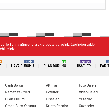
berleri anlık güncel olarak e-posta adresiniz üzerinden takip
ebilirsiniz.
K
TAHMİNİ
LİG
EKONOMİ
E
R
HAVA DURUMU
PUAN DURUMU
HISSELER
PARI
Canlı Borsa
Altınlar
Foto Galeri
Namaz Vakitleri
Dövizler
Video Galeri
Puan Durumu
Hisseler
Yazarlar
Örnek Burç Yorumu
Kripto Paralar
Gazeteler