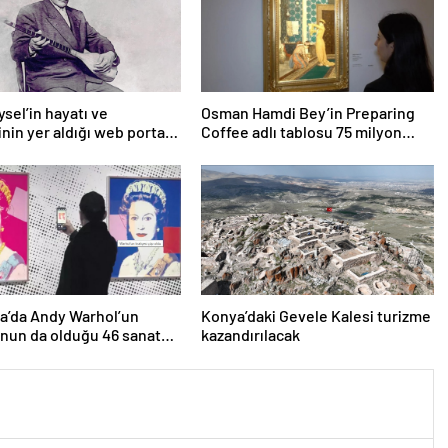
ysel’in hayatı ve
Osman Hamdi Bey’in Preparing
inin yer aldığı web portalı
Coffee adlı tablosu 75 milyon
 girdi
liraya satışa sunuldu
a’da Andy Warhol’un
Konya’daki Gevele Kalesi turizme
nun da olduğu 46 sanat
kazandırılacak
öpe atıldı