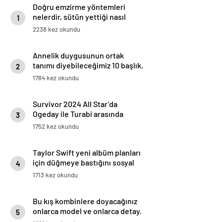
Doğru emzirme yöntemleri
nelerdir, sütün yettiği nasıl
1
anlaşılır?
2238 kez okundu
Annelik duygusunun ortak
tanımı diyebileceğimiz 10 başlık.
2
1784 kez okundu
Survivor 2024 All Star’da
Ogeday ile Turabi arasında
3
gerginlik tırmandı! Adaya veda
1752 kez okundu
eden isim belli oldu
Taylor Swift yeni albüm planları
için düğmeye bastığını sosyal
4
medyadan duyurdu!
1713 kez okundu
Bu kış kombinlere doyacağınız
onlarca model ve onlarca detay.
5