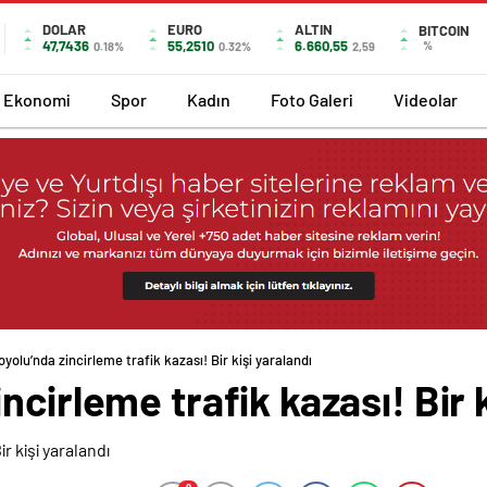
DOLAR
EURO
ALTIN
BITCOIN
47,7436
55,2510
6.660,55
%
0.18%
0.32%
2,59
Ekonomi
Spor
Kadın
Foto Galeri
Videolar
yolu’nda zincirleme trafik kazası! Bir kişi yaralandı
cirleme trafik kazası! Bir k