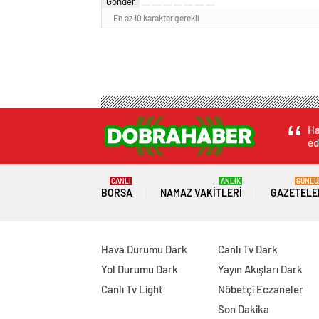
Gönder
En az 10 karakter gerekli
Ha
ed
CANLI
ANLIK
GÜNLÜ
BORSA
NAMAZ VAKITLERI
GAZETELE
Hava Durumu Dark
Canlı Tv Dark
Yol Durumu Dark
Yayın Akışları Dark
Canlı Tv Light
Nöbetçi Eczaneler
Son Dakika