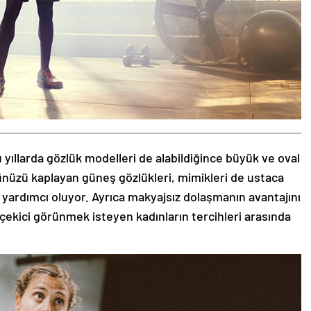
 yıllarda gözlük modelleri de alabildiğince büyük ve oval
zünüzü kaplayan güneş gözlükleri, mimikleri de ustaca
 yardımcı oluyor. Ayrıca makyajsız dolaşmanın avantajını
 çekici görünmek isteyen kadınların tercihleri arasında