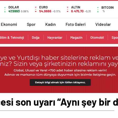
DOLAR
EURO
ALTIN
BITCOIN
47,5993
54,9666
6.475,70
%
0.06%
-0.11%
-0,31
Ekonomi
Spor
Kadın
Foto Galeri
Videolar
Bilim & Teknoloji
Doğa
Hayvanlar
Magazin
Otomobil
Spo
esi son uyarı “Aynı şey bir 