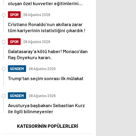
oluşan özel kuvvetler eğitimlerini
başlattı.
SPOR
06 Ağustos 2026
Cristiano Ronaldo’nun akıllara zarar
tüm kariyerinin istatistiğini çıkardık !
SPOR
06 Ağustos 2026
Galatasaray’a kötü haber! Monaco’dan
flaş Onyekuru kararı.
GÜNDEM
06 Ağustos 2026
Trump’tan seçim sonrası ilk mülakat
GÜNDEM
06 Ağustos 2026
Avusturya başbakanı Sebastian Kurz
ile ilgili bilinmeyenler
KATEGORİNİN POPÜLERLERİ