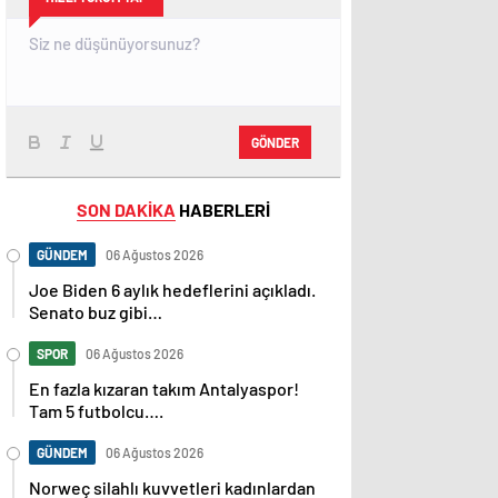
GÖNDER
SON DAKİKA
HABERLERİ
GÜNDEM
06 Ağustos 2026
Joe Biden 6 aylık hedeflerini açıkladı.
Senato buz gibi…
SPOR
06 Ağustos 2026
En fazla kızaran takım Antalyaspor!
Tam 5 futbolcu….
GÜNDEM
06 Ağustos 2026
Norweç silahlı kuvvetleri kadınlardan