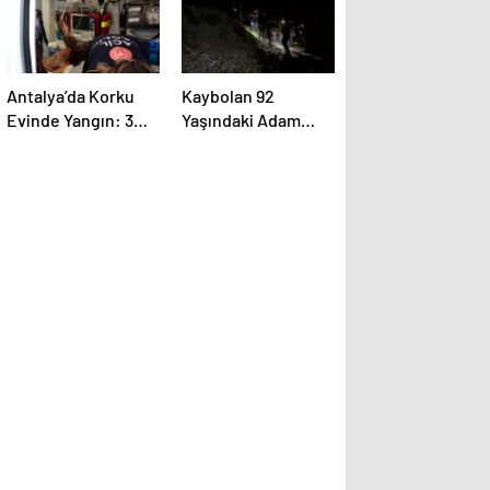
Antalya’da Korku
Kaybolan 92
Evinde Yangın: 3
Yaşındaki Adam
Çalışan Yaralandı
Ormanda Bulundu