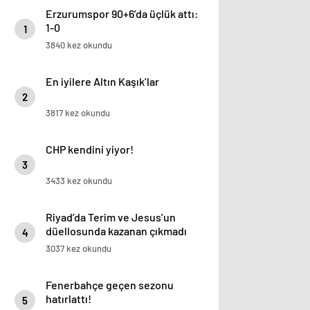
Erzurumspor 90+6’da üçlük attı:
1-0
1
3840 kez okundu
En iyilere Altın Kaşık’lar
2
3817 kez okundu
CHP kendini yiyor!
3
3433 kez okundu
Riyad’da Terim ve Jesus’un
düellosunda kazanan çıkmadı
4
3037 kez okundu
Fenerbahçe geçen sezonu
hatırlattı!
5