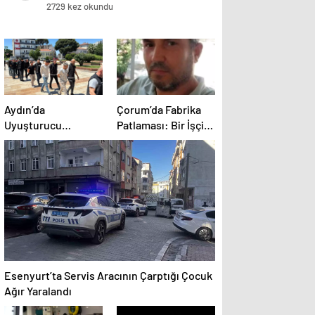
2729 kez okundu
Aydın’da
Çorum’da Fabrika
Uyuşturucu
Patlaması: Bir İşçi
Operasyonu: 15
Hayatını Kaybetti
Tutuklama
Esenyurt’ta Servis Aracının Çarptığı Çocuk
Ağır Yaralandı