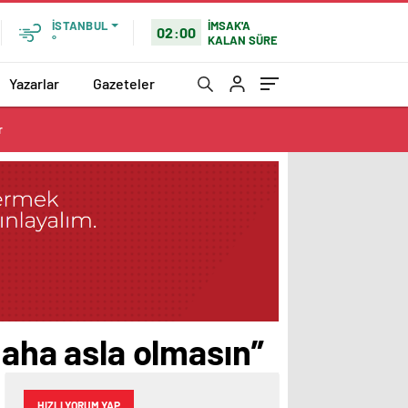
İMSAK'A
İSTANBUL
02:00
KALAN SÜRE
°
Yazarlar
Gazeteler
r
daha asla olmasın”
HIZLI YORUM YAP