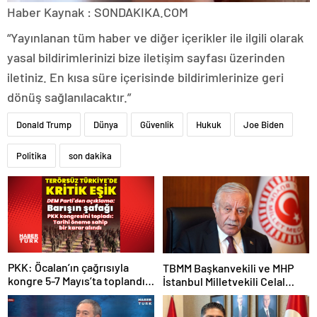
Haber Kaynak : SONDAKIKA.COM
“Yayınlanan tüm haber ve diğer içerikler ile ilgili olarak
yasal bildirimlerinizi bize iletişim sayfası üzerinden
iletiniz. En kısa süre içerisinde bildirimlerinize geri
dönüş sağlanılacaktır.”
Donald Trump
Dünya
Güvenlik
Hukuk
Joe Biden
Politika
son dakika
PKK: Öcalan’ın çağrısıyla
TBMM Başkanvekili ve MHP
kongre 5-7 Mayıs’ta toplandı!
İstanbul Milletvekili Celal
Tarihi bir karar alındı!
Adan: Kan ve kin devri
kapanmıştır