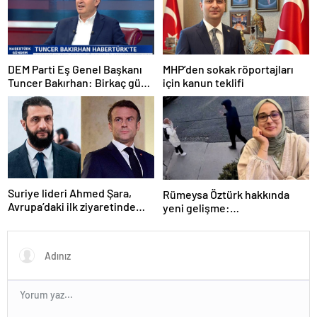
DEM Parti Eş Genel Başkanı
MHP’den sokak röportajları
Tuncer Bakırhan: Birkaç gün
için kanun teklifi
içerisinde kongre kararları
açıklanacak
Suriye lideri Ahmed Şara,
Rümeysa Öztürk hakkında
Avrupa’daki ilk ziyaretinde
yeni gelişme:
Macron ile görüşecek
Avukatları naklinin
geciktirilmemesini istedi