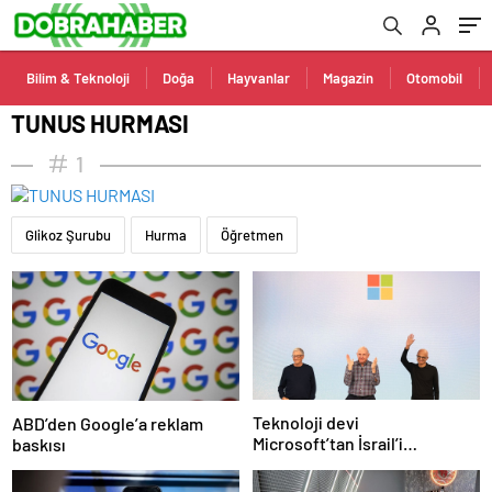
Bilim & Teknoloji
Doğa
Hayvanlar
Magazin
Otomobil
TUNUS HURMASI
1
Glikoz Şurubu
Hurma
Öğretmen
Teknoloji devi
ABD’den Google’a reklam
Microsoft’tan İsrail’i
baskısı
sevindirecek haber