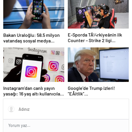
E-Sporda TÃ¼rkiyeânin ilk
Bakan Uraloğlu: 58.5 milyon
Counter – Strike 2 ligi
vatandaş sosyal medya
kurulacak
kullanıyor
Instagram’dan canlı yayın
Google’de Trump izleri!
yasağı: 16 yaş altı kullanıcılar
“EÅitlik”
için yeni kurallar açıklandı
ilkesiÂ rafaÂ kaldÄ±rÄ±lÄ±yor,
iÅe alÄ±m sÃ¼reci deÄiÅiyor