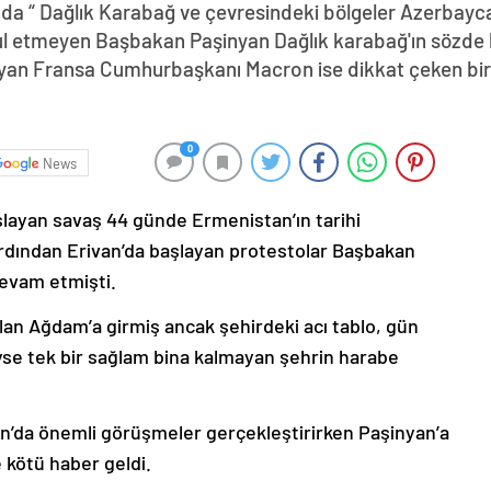
da “ Dağlık Karabağ ve çevresindeki bölgeler Azerbayca
abul etmeyen Başbakan Paşinyan Dağlık karabağ'ın sözde 
yan Fransa Cumhurbaşkanı Macron ise dikkat çeken bir z
0
News
şlayan savaş 44 günde Ermenistan’ın tarihi
ardından Erivan’da başlayan protestolar Başbakan
devam etmişti.
lan Ağdam’a girmiş ancak şehirdeki acı tablo, gün
deyse tek bir sağlam bina kalmayan şehrin harabe
’da önemli görüşmeler gerçekleştirirken Paşinyan’a
 kötü haber geldi.