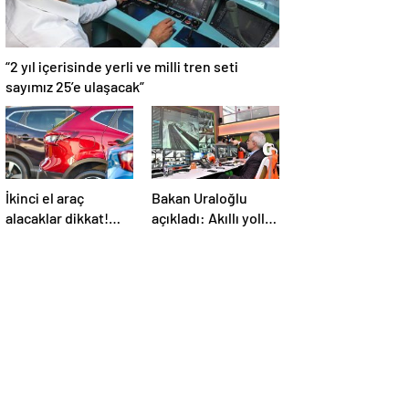
“2 yıl içerisinde yerli ve milli tren seti
sayımız 25’e ulaşacak”
İkinci el araç
Bakan Uraloğlu
alacaklar dikkat!
açıkladı: Akıllı yollar
Bayramdan sonra
geliyor
fiyatlar artacak mı?
İşte cevabı…