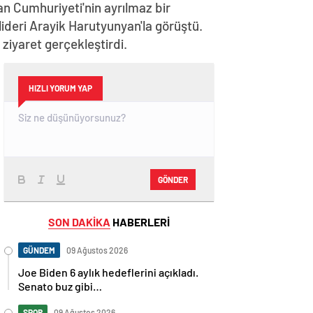
n Cumhuriyeti'nin ayrılmaz bir
lideri Arayik Harutyunyan'la görüştü.
iyaret gerçekleştirdi.
HIZLI YORUM YAP
GÖNDER
SON DAKİKA
HABERLERİ
GÜNDEM
09 Ağustos 2026
Joe Biden 6 aylık hedeflerini açıkladı.
Senato buz gibi…
SPOR
09 Ağustos 2026