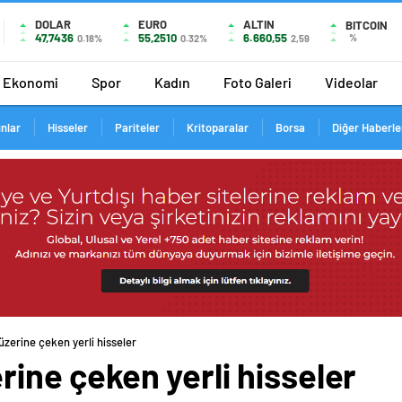
DOLAR
EURO
ALTIN
BITCOIN
47,7436
55,2510
6.660,55
%
0.18%
0.32%
2,59
Ekonomi
Spor
Kadın
Foto Galeri
Videolar
ınlar
Hisseler
Pariteler
Kritoparalar
Borsa
Diğer Haberle
 üzerine çeken yerli hisseler
erine çeken yerli hisseler