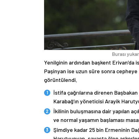
Burası yukarı
Yenilginin ardından başkent Erivan’da i
Paşinyan ise uzun süre sonra cepheye s
görüntülendi.
İstifa çağrılarına direnen Başbakan
Karabağ’ın yöneticisi Arayik Haruty
İkilinin buluşmasına dair yapılan a
ve normal yaşamın başlaması masaya
Şimdiye kadar 25 bin Ermeninin Dağ
Harutyunyan, savaşta ölen askerleri