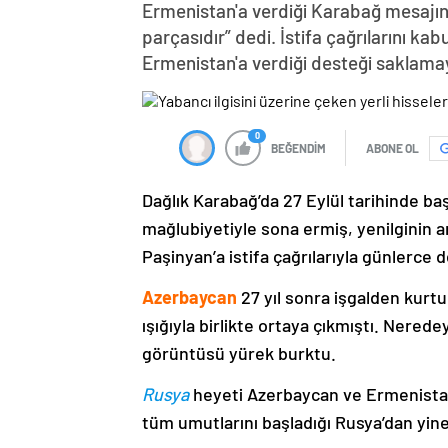
Ermenistan'a verdiği Karabağ mesajın
parçasıdır” dedi. İstifa çağrılarını k
Ermenistan'a verdiği desteği saklama
0
BEĞENDİM
ABONE OL
Dağlık Karabağ’da 27 Eylül tarihinde ba
mağlubiyetiyle sona ermiş, yenilginin 
Paşinyan’a istifa çağrılarıyla günlerce 
Azerbaycan
27 yıl sonra işgalden kurtu
ışığıyla birlikte ortaya çıkmıştı. Nere
görüntüsü yürek burktu.
Rusya
heyeti Azerbaycan ve Ermenistan
tüm umutlarını başladığı Rusya’dan yine