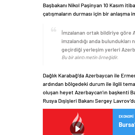
Başbakanı Nikol Paşinyan 10 Kasım itib
çatışmaların durması için bir anlaşma i
İmzalanan ortak bildiriye göre
imzalandığı anda bulundukları n
geçirdiği yerleşim yerleri Aze
Bu bir alıntı metin örneğidir.
Dağlık Karabağ’da Azerbaycan ile Erme
ardından bölgedeki durum ile ilgili t
oluşan heyet Azerbaycan’ın başkenti B
Rusya Dışişleri Bakanı Sergey Lavrov’d
EKONOMI
Bursa’