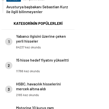
Avusturya başbakanı Sebastian Kurz
ile ilgili bilinmeyenler
KATEGORİNİN POPÜLERLERİ
Yabancı ilgisini üzerine çeken
yerli hisseler
1
64237 kez okundu
15 hisse hedef fiyatını yükseltti
2
11766 kez okundu
HSBC, havacılık hisselerini
mercek altına aldı
3
2165 kez okundu
Motorine 10 kuruş zam