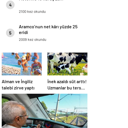
4
2100 kez okundu
Aramco’nun net kârı yüzde 25
eridi
5
2009 kez okundu
Alman ve İngiliz
İnek azaldı süt arttı!
talebi zirve yaptı
Uzmanlar bu ters
orantının sebebini
açıkladı