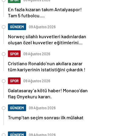
En fazla kızaran takım Antalyaspor!
Tam 5 futbolcu….
GÜNDEM
09 Ağustos 2026
Norweç silahlı kuvvetleri kadınlardan
oluşan özel kuvvetler eğitimlerini
başlattı.
SPOR
09 Ağustos 2026
Cristiano Ronaldo’nun akıllara zarar
tüm kariyerinin istatistiğini çıkardık !
SPOR
09 Ağustos 2026
Galatasaray’a kötü haber! Monaco’dan
flaş Onyekuru kararı.
GÜNDEM
09 Ağustos 2026
Trump’tan seçim sonrası ilk mülakat
GÜNDEM
09 Ağustos 2026