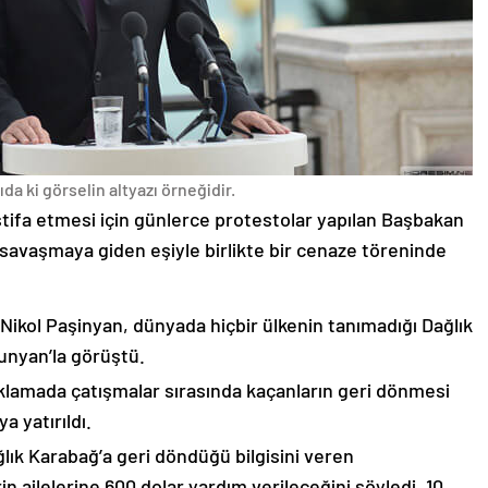
da ki görselin altyazı örneğidir.
stifa etmesi için günlerce protestolar yapılan Başbakan
avaşmaya giden eşiyle birlikte bir cenaze töreninde
 Nikol Paşinyan, dünyada hiçbir ülkenin tanımadığı Dağlık
unyan’la görüştü.
çıklamada çatışmalar sırasında kaçanların geri dönmesi
 yatırıldı.
lık Karabağ’a geri döndüğü bilgisini veren
n ailelerine 600 dolar yardım verileceğini söyledi. 10