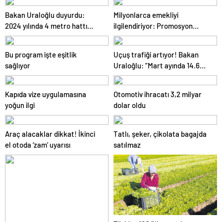
şartlar…
Bakan Uraloğlu duyurdu:
Milyonlarca emekliyi
2024 yılında 4 metro hattı
ilgilendiriyor: Promosyon
açıldı
ödemeleri 20 bin TL’yi aşar mı?
İşte cevabı
Bu program işte eşitlik
Uçuş trafiği artıyor! Bakan
sağlıyor
Uraloğlu: “Mart ayında 14.6
milyon yolcu uçakla seyahat
etti”
Kapıda vize uygulamasına
Otomotiv ihracatı 3,2 milyar
yoğun ilgi
dolar oldu
Araç alacaklar dikkat! İkinci
Tatlı, şeker, çikolata bagajda
el otoda ‘zam’ uyarısı
satılmaz