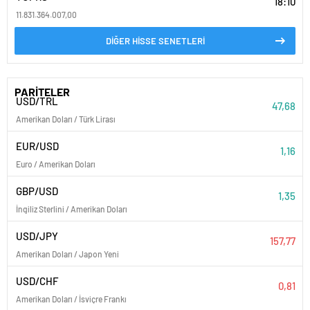
18:10
11.831.364.007,00
DİĞER HİSSE SENETLERİ
PARİTELER
USD/TRL
47,68
Amerikan Doları / Türk Lirası
EUR/USD
1,16
Euro / Amerikan Doları
GBP/USD
1,35
İngiliz Sterlini / Amerikan Doları
USD/JPY
157,77
Amerikan Doları / Japon Yeni
USD/CHF
0,81
Amerikan Doları / İsviçre Frankı