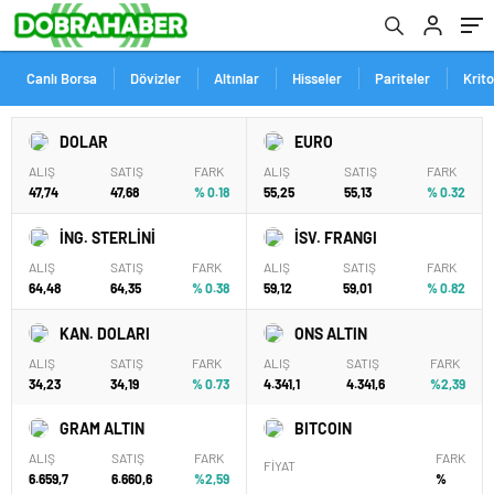
Canlı Borsa
Dövizler
Altınlar
Hisseler
Pariteler
Krit
DOLAR
EURO
ALIŞ
SATIŞ
FARK
ALIŞ
SATIŞ
FARK
47,74
47,68
% 0.18
55,25
55,13
% 0.32
İNG. STERLİNİ
İSV. FRANGI
ALIŞ
SATIŞ
FARK
ALIŞ
SATIŞ
FARK
64,48
64,35
% 0.38
59,12
59,01
% 0.82
KAN. DOLARI
ONS ALTIN
ALIŞ
SATIŞ
FARK
ALIŞ
SATIŞ
FARK
34,23
34,19
% 0.73
4.341,1
4.341,6
%2,39
GRAM ALTIN
BITCOIN
ALIŞ
SATIŞ
FARK
FARK
FİYAT
6.659,7
6.660,6
%2,59
%