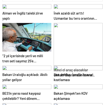
Alman ve İngiliz talebi zirve
İnek azaldı süt arttı!
yaptı
Uzmanlar bu ters orantının
sebebini açıkladı
“2 yıl içerisinde yerli ve milli
tren seti sayımız 25’e
ulaşacak”
İkinci el araç alacaklar
Bakan Uraloğlu açıkladı: Akıllı
Son dakika: İsrail’e ihracat
dikkat! Bayramdan sonra
yollar geliyor
kısıtlaması
fiyatlar artacak mı? İşte
cevabı…
BES’in yarısı nasıl kayıpsız
Bakan Şimşek’ten KDV
çekilebilir? Yeni dönem
açıklaması
temmuzda başlıyor, işte