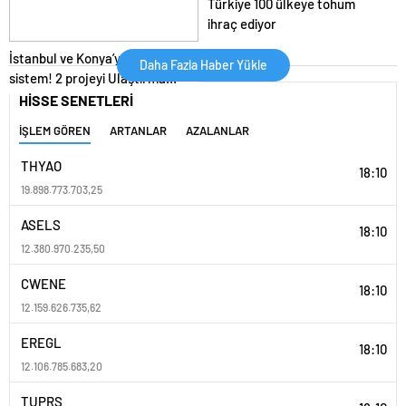
Türkiye 100 ülkeye tohum
ihraç ediyor
İstanbul ve Konya’ya yeni raylı
Daha Fazla Haber Yükle
sistem! 2 projeyi Ulaştırma
Bakanlığı üstlendi
HİSSE SENETLERİ
İŞLEM GÖREN
ARTANLAR
AZALANLAR
THYAO
18:10
19.898.773.703,25
ASELS
18:10
12.380.970.235,50
CWENE
18:10
12.159.626.735,62
EREGL
18:10
12.106.785.683,20
TUPRS