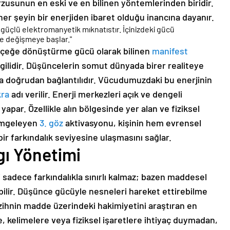
usunun en eski ve en bilinen yöntemlerinden biridir.
er şeyin bir enerjiden ibaret olduğu inancına dayanır.
n güçlü elektromanyetik mıknatıstır. İçinizdeki gücü
de değişmeye başlar."
gerçeğe dönüştürme gücü olarak bilinen
manifest
lgilidir. Düşüncelerin somut dünyada birer realiteye
a doğrudan bağlantılıdır. Vücudumuzdaki bu enerjinin
kra
adı verilir. Enerji merkezleri açık ve dengeli
apar. Özellikle alın bölgesinde yer alan ve fiziksel
simgeleyen
3. göz
aktivasyonu, kişinin hem evrensel
ir farkındalık seviyesine ulaşmasını sağlar.
gı Yönetimi
i sadece farkındalıkla sınırlı kalmaz; bazen maddesel
bilir. Düşünce gücüyle nesneleri hareket ettirebilme
 zihnin madde üzerindeki hakimiyetini araştıran en
de, kelimelere veya fiziksel işaretlere ihtiyaç duymadan,