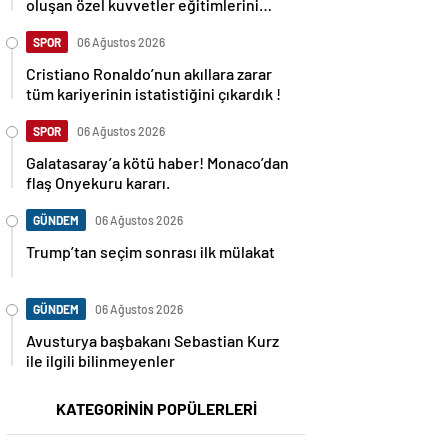
oluşan özel kuvvetler eğitimlerini
başlattı.
SPOR
06 Ağustos 2026
Cristiano Ronaldo’nun akıllara zarar
tüm kariyerinin istatistiğini çıkardık !
SPOR
06 Ağustos 2026
Galatasaray’a kötü haber! Monaco’dan
flaş Onyekuru kararı.
GÜNDEM
06 Ağustos 2026
Trump’tan seçim sonrası ilk mülakat
GÜNDEM
06 Ağustos 2026
Avusturya başbakanı Sebastian Kurz
ile ilgili bilinmeyenler
KATEGORİNİN POPÜLERLERİ