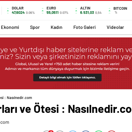
DOLAR
EURO
ALTIN
BITCOIN
47,6024
55,0511
6.531,03
%
0.06%
0.07%
0,54
Ekonomi
Spor
Kadın
Foto Galeri
Videolar
tesi : Nasılnedir.com
rları ve Ötesi : Nasılnedir.c