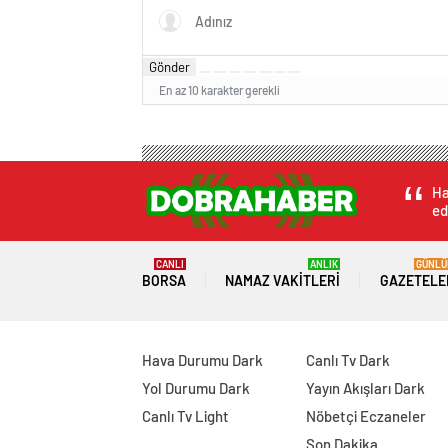
Gönder
En az 10 karakter gerekli
Ha
ed
CANLI
ANLIK
GÜNLÜ
BORSA
NAMAZ VAKITLERI
GAZETELE
Hava Durumu Dark
Canlı Tv Dark
Yol Durumu Dark
Yayın Akışları Dark
Canlı Tv Light
Nöbetçi Eczaneler
Son Dakika