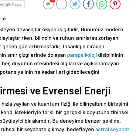
0
News
uluk
 bekleyen devasa bir okyanus gibidir. Günümüz modern
laylaştırırken, bilincin ve ruhun sınırlarını zorlayan
r geçen gün artırmaktadır. İnsanlığın sıradan
in sınır çizgilerinde dolaşan
parapsikoloji
disiplininin
, beş duyunun ötesindeki algıları ve açıklanamayan
otansiyelinin ne kadar ileri gidebileceğini
irmesi ve Evrensel Enerji
 hızla yayılan ve kuantum fiziği ile bilinçaltının birleşimi
n kendi istekleriyle farklı bir gerçeklik boyutuna zihinsel
n büyüleyici bir akımdır. Bu deneyime benzer şekilde,
 ruhsal bir seyahate çıkmayı hedefleyen
astral seyahat