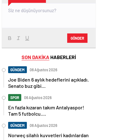
GÖNDER
SON DAKİKA
HABERLERİ
GÜNDEM
06 Ağustos 2026
Joe Biden 6 aylık hedeflerini açıkladı.
Senato buz gibi…
SPOR
06 Ağustos 2026
En fazla kızaran takım Antalyaspor!
Tam 5 futbolcu….
GÜNDEM
06 Ağustos 2026
Norweç silahlı kuvvetleri kadınlardan