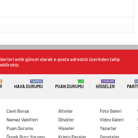
berleri anlık güncel olarak e-posta adresiniz üzerinden takip
ebilirsiniz.
K
TAHMİNİ
LİG
EKONOMİ
E
R
HAVA DURUMU
PUAN DURUMU
HISSELER
PARI
Canlı Borsa
Altınlar
Foto Galeri
Namaz Vakitleri
Dövizler
Video Galeri
Puan Durumu
Hisseler
Yazarlar
Örnek Burç Yorumu
Kripto Paralar
Gazeteler