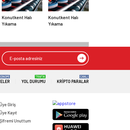
Konutkent Halı
Konutkent Halı
Yıkama
Yıkama
KONOMİ
TRAFİK
CANLI
TELER
YOL DURUMU
KRIPTO PARALAR
Üye Giriş
Üye Kayıt
Şifremi Unuttum