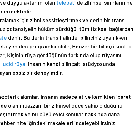
 ve duygu aktarımı olan
telepati
de zihinsel sınırların ne
e sermektedir.
ralamak için zihni sessizleştirmek ve derin bir trans
suz potansiyelin hüküm sürdüğü, tüm fiziksel bağlardan
ate
denir. Bu derin trans halinde, bilinciniz uyanıkken
a yeniden programlanabilir. Benzer bir bilinçli kontrol
r. Kişinin rüya gördüğünün farkında olup rüyasını
n
lucid rüya
, insanın kendi bilinçaltı stüdyosunda
ayan eşsiz bir deneyimdir.
zoterik akımlar, insanın sadece et ve kemikten ibaret
linde olan muazzam bir zihinsel güce sahip olduğunu
i keşfetmek ve bu büyüleyici konular hakkında daha
 rehber niteliğindeki makaleleri inceleyebilirsiniz.