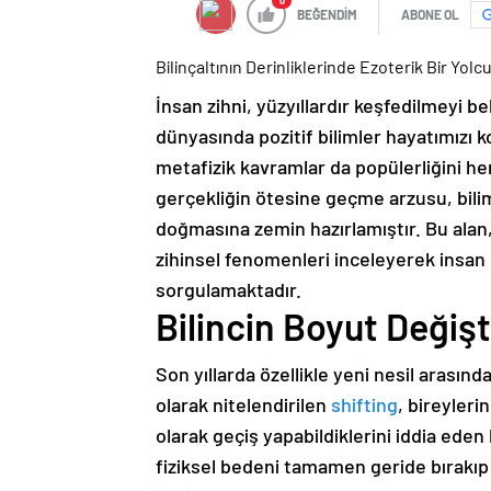
0
BEĞENDİM
ABONE OL
Bilinçaltının Derinliklerinde Ezoterik Bir Yolc
İnsan zihni, yüzyıllardır keşfedilmeyi
dünyasında pozitif bilimler hayatımızı ko
metafizik kavramlar da popülerliğini he
gerçekliğin ötesine geçme arzusu, bilim
doğmasına zemin hazırlamıştır. Bu alan
zihinsel fenomenleri inceleyerek insan p
sorgulamaktadır.
Bilincin Boyut Değişt
Son yıllarda özellikle yeni nesil arasında
olarak nitelendirilen
shifting
, bireyleri
olarak geçiş yapabildiklerini iddia ede
fiziksel bedeni tamamen geride bırakıp