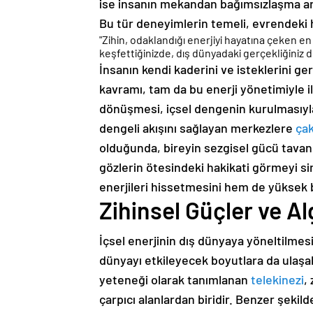
ise insanın mekandan bağımsızlaşma arz
Bu tür deneyimlerin temeli, evrendeki h
"Zihin, odaklandığı enerjiyi hayatına çeken e
keşfettiğinizde, dış dünyadaki gerçekliğiniz 
İnsanın kendi kaderini ve isteklerini 
kavramı, tam da bu enerji yönetimiyle i
dönüşmesi, içsel dengenin kurulmasıyl
dengeli akışını sağlayan merkezlere
ça
olduğunda, bireyin sezgisel gücü tavan y
gözlerin ötesindeki hakikati görmeyi 
enerjileri hissetmesini hem de yüksek b
Zihinsel Güçler ve Al
İçsel enerjinin dış dünyaya yöneltilmes
dünyayı etkileyecek boyutlara da ulaşa
yeteneği olarak tanımlanan
telekinezi
,
çarpıcı alanlardan biridir. Benzer şekil