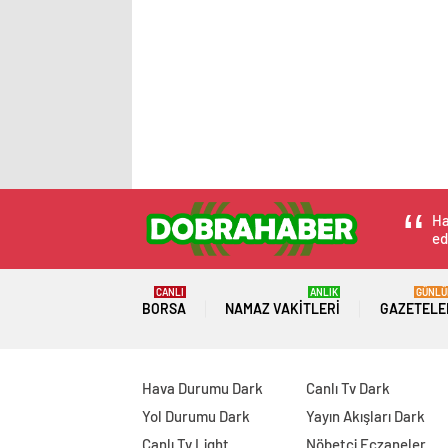
Ha
ed
CANLI
ANLIK
GÜNLÜ
BORSA
NAMAZ VAKITLERI
GAZETELE
Hava Durumu Dark
Canlı Tv Dark
Yol Durumu Dark
Yayın Akışları Dark
Canlı Tv Light
Nöbetçi Eczaneler