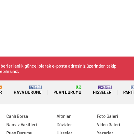
berleri anlık güncel olarak e-posta adresiniz üzerinden takip
ebilirsiniz.
K
TAHMİNİ
LİG
EKONOMİ
E
R
HAVA DURUMU
PUAN DURUMU
HISSELER
PARI
Canlı Borsa
Altınlar
Foto Galeri
Namaz Vakitleri
Dövizler
Video Galeri
Puan Durumu
Hisseler
Yazarlar