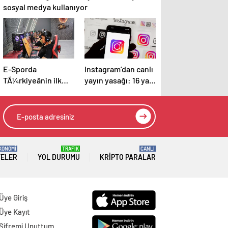
sosyal medya kullanıyor
E-Sporda
Instagram’dan canlı
TÃ¼rkiyeânin ilk
yayın yasağı: 16 yaş
Counter – Strike 2
altı kullanıcılar için
ligi kurulacak
yeni kurallar
açıklandı
KONOMİ
TRAFİK
CANLI
TELER
YOL DURUMU
KRIPTO PARALAR
Üye Giriş
Üye Kayıt
Şifremi Unuttum