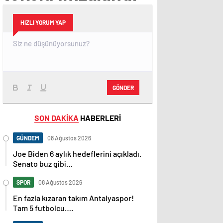
HIZLI YORUM YAP
GÖNDER
SON DAKİKA
HABERLERİ
GÜNDEM
08 Ağustos 2026
Joe Biden 6 aylık hedeflerini açıkladı.
Senato buz gibi…
SPOR
08 Ağustos 2026
En fazla kızaran takım Antalyaspor!
Tam 5 futbolcu….