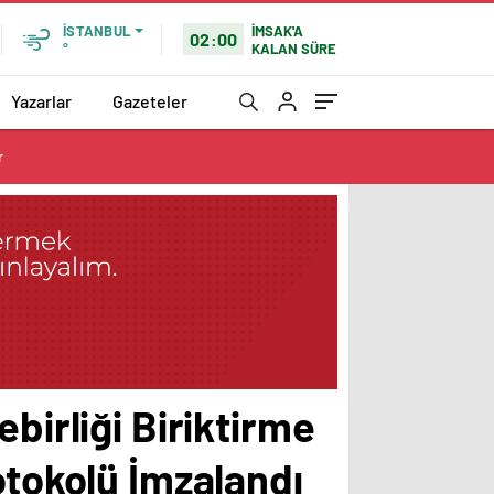
İMSAK'A
İSTANBUL
02:00
KALAN SÜRE
°
Yazarlar
Gazeteler
r
birliği Biriktirme
otokolü İmzalandı