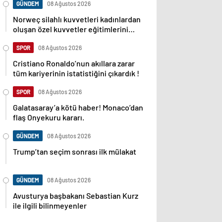
GÜNDEM
08 Ağustos 2026
Norweç silahlı kuvvetleri kadınlardan
oluşan özel kuvvetler eğitimlerini
başlattı.
SPOR
08 Ağustos 2026
Cristiano Ronaldo’nun akıllara zarar
tüm kariyerinin istatistiğini çıkardık !
SPOR
08 Ağustos 2026
Galatasaray’a kötü haber! Monaco’dan
flaş Onyekuru kararı.
GÜNDEM
08 Ağustos 2026
Trump’tan seçim sonrası ilk mülakat
GÜNDEM
08 Ağustos 2026
Avusturya başbakanı Sebastian Kurz
ile ilgili bilinmeyenler