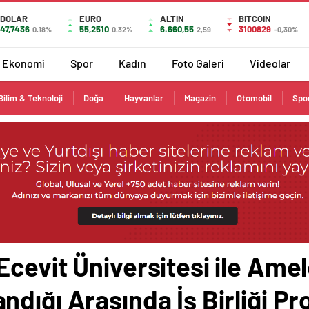
DOLAR
EURO
ALTIN
BITCOIN
47,7436
55,2510
6.660,55
3100829
0.18%
0.32%
2,59
-0,30%
Ekonomi
Spor
Kadın
Foto Galeri
Videolar
Bilim & Teknoloji
Doğa
Hayvanlar
Magazin
Otomobil
Spo
cevit Üniversitesi ile Amele
dığı Arasında İş Birliği Pr