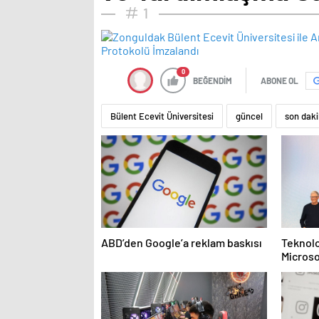
1
0
BEĞENDİM
ABONE OL
Bülent Ecevit Üniversitesi
güncel
son dak
ABD’den Google’a reklam baskısı
Teknolo
Microso
haber