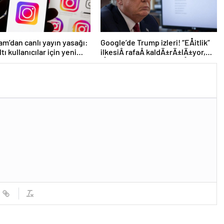
am’dan canlı yayın yasağı:
Google’de Trump izleri! “EÅitlik”
ltı kullanıcılar için yeni
ilkesiÂ rafaÂ kaldÄ±rÄ±lÄ±yor,
 açıklandı
iÅe alÄ±m sÃ¼reci deÄiÅiyor