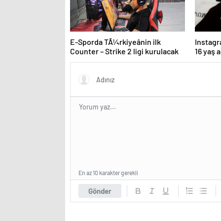
E-Sporda TÃ¼rkiyeânin ilk
Instagr
Counter – Strike 2 ligi kurulacak
16 yaş a
kurallar
En az 10 karakter gerekli
Gönder