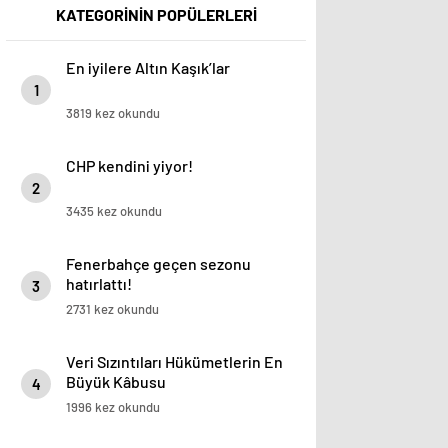
KATEGORİNİN POPÜLERLERİ
En iyilere Altın Kaşık’lar
1
3819 kez okundu
CHP kendini yiyor!
2
3435 kez okundu
Fenerbahçe geçen sezonu
hatırlattı!
3
2731 kez okundu
Veri Sızıntıları Hükümetlerin En
Büyük Kâbusu
4
1996 kez okundu