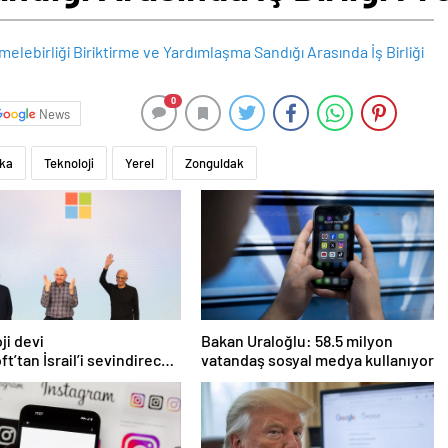
0
News
ika
Teknoloji
Yerel
Zonguldak
ji devi
Bakan Uraloğlu: 58.5 milyon
ft’tan İsrail’i sevindirecek
vatandaş sosyal medya kullanıyor