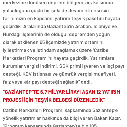
merkezine dönüşen deprem bölgemizin, kalkınma
yolculuğuna güçlü bir şekilde devam etmesi için
tarihimizin en kapsamlı yatırım teşvik paketini hayata
geçirdik. Aralarında Gaziantep’in Araban, İslahiye ve
Nurdağı ilçelerinin de olduğu, depremden yoğun
olarak etkilenen 65 ilçemizde yatırım ortamını
iyileştirmek ve istihdam sağlamak üzere ‘Cazibe
Merkezleri Programı’nı hayata geçirdik. Yatırımlara
kurumlar vergisi indirimi, SGK primi işveren ve işçi payı
desteği, KDV istisnası ve gümrük vergisi muafiyeti,
faiz veya kâr payı desteği sağladık” dedi.
“GAZİANTEP’TE 6,7 MİLYAR LİRAYI AŞAN 12 YATIRIM
PROJESİ İÇİN TEŞVİK BELGESİ DÜZENLEDİK”
Cazibe Merkezleri Programı kapsamında Gaziantep’e
yönelik yatırımlar hakkında da bilgi veren Bakan Kacır,
“Program kapsamında Gaziantep’te bin 105