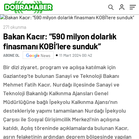
271 okunma
Bakan Kacır: “590 milyon dolarlık
finasmanı KOBİ’lere sunduk”
11 Mart 2024 00:42
ABONE OL
News
Bir dizi ziyaret, program ve açılışa katılmak için
Gaziantep’te bulunan Sanayi ve Teknoloji Bakanı
Mehmet Fatih Kacır, Nurdağı ilçesinde Sanayi ve
Teknoloji Bakanlığı Kalkınma Ajansları Genel
Müdürlüğüne bağlı İpekyolu Kalkınma Ajansı’nın
destekleriyle yapımı tamamlanan Nurdağı İpekyolu
Çarşısı ile Sosyal Girişimcilik Merkezi’nin açılışına
katıldı. Açılış töreninde açıklamalarda bulunan Kacır,
asrın felaketinin ardından deprem bölgesinde yapılan