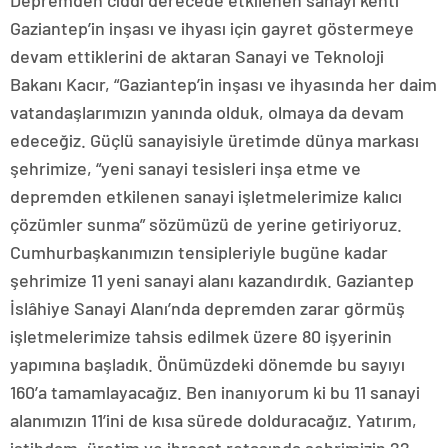
Depremden ciddi derecede etkilenen sanayi kenti
Gaziantep’in inşası ve ihyası için gayret göstermeye
devam ettiklerini de aktaran Sanayi ve Teknoloji
Bakanı Kacır, “Gaziantep’in inşası ve ihyasında her daim
vatandaşlarımızın yanında olduk, olmaya da devam
edeceğiz. Güçlü sanayisiyle üretimde dünya markası
şehrimize, “yeni sanayi tesisleri inşa etme ve
depremden etkilenen sanayi işletmelerimize kalıcı
çözümler sunma” sözümüzü de yerine getiriyoruz.
Cumhurbaşkanımızın tensipleriyle bugüne kadar
şehrimize 11 yeni sanayi alanı kazandırdık. Gaziantep
İslâhiye Sanayi Alanı’nda depremden zarar görmüş
işletmelerimize tahsis edilmek üzere 80 işyerinin
yapımına başladık. Önümüzdeki dönemde bu sayıyı
160’a tamamlayacağız. Ben inanıyorum ki bu 11 sanayi
alanımızın 11’ini de kısa sürede dolduracağız. Yatırım,