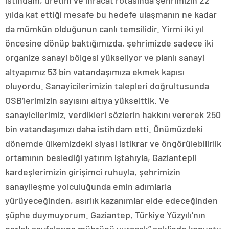
istihdam, üretim ve ihracat rotasında şehrimizin 22
yılda kat ettiği mesafe bu hedefe ulaşmanın ne kadar
da mümkün olduğunun canlı temsilidir. Yirmi iki yıl
öncesine dönüp baktığımızda, şehrimizde sadece iki
organize sanayi bölgesi yükseliyor ve planlı sanayi
altyapımız 53 bin vatandaşımıza ekmek kapısı
oluyordu. Sanayicilerimizin talepleri doğrultusunda
OSB’lerimizin sayısını altıya yükselttik. Ve
sanayicilerimiz, verdikleri sözlerin hakkını vererek 250
bin vatandaşımızı daha istihdam etti. Önümüzdeki
dönemde ülkemizdeki siyasi istikrar ve öngörülebilirlik
ortamının beslediği yatırım iştahıyla, Gaziantepli
kardeşlerimizin girişimci ruhuyla, şehrimizin
sanayileşme yolculuğunda emin adımlarla
yürüyeceğinden, asırlık kazanımlar elde edeceğinden
şüphe duymuyorum. Gaziantep, Türkiye Yüzyılı’nın