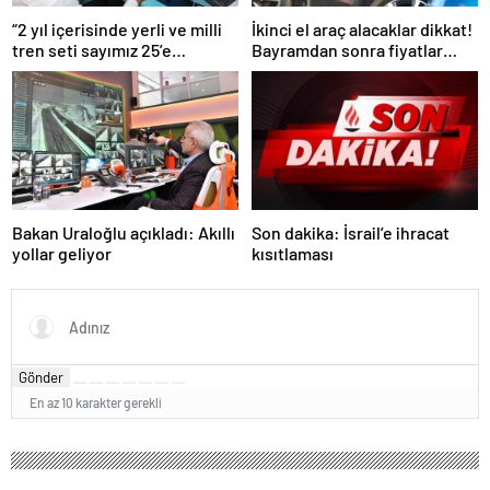
“2 yıl içerisinde yerli ve milli
İkinci el araç alacaklar dikkat!
tren seti sayımız 25’e
Bayramdan sonra fiyatlar
ulaşacak”
artacak mı? İşte cevabı…
Bakan Uraloğlu açıkladı: Akıllı
Son dakika: İsrail’e ihracat
yollar geliyor
kısıtlaması
Gönder
En az 10 karakter gerekli