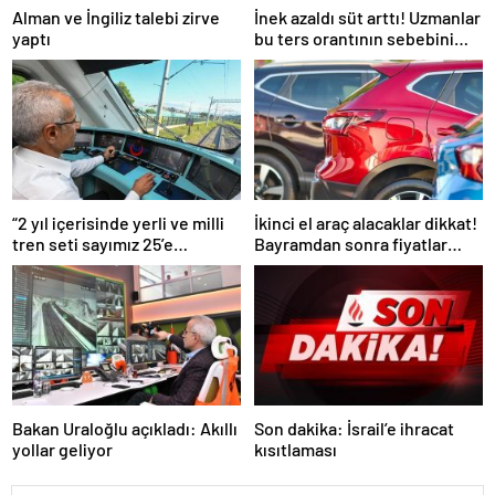
Alman ve İngiliz talebi zirve
İnek azaldı süt arttı! Uzmanlar
yaptı
bu ters orantının sebebini
açıkladı
“2 yıl içerisinde yerli ve milli
İkinci el araç alacaklar dikkat!
tren seti sayımız 25’e
Bayramdan sonra fiyatlar
ulaşacak”
artacak mı? İşte cevabı…
Bakan Uraloğlu açıkladı: Akıllı
Son dakika: İsrail’e ihracat
yollar geliyor
kısıtlaması