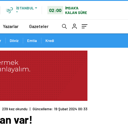
İMSAK'A
İSTANBUL
02:00
KALAN SÜRE
°
Yazarlar
Gazeteler
r
Döviz
Emtia
Kredi
an var!