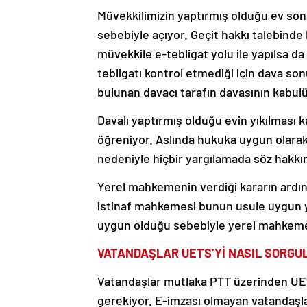
Müvekkilimizin yaptırmış olduğu ev son
sebebiyle açıyor. Geçit hakkı talebin
müvekkile e-tebligat yolu ile yapılsa d
tebligatı kontrol etmediği için dava so
bulunan davacı tarafın davasının kabulü
Davalı yaptırmış olduğu evin yıkılması 
öğreniyor. Aslında hukuka uygun olarak 
nedeniyle hiçbir yargılamada söz hakkı
Yerel mahkemenin verdiği kararın ardın
istinaf mahkemesi bunun usule uygun y
uygun olduğu sebebiyle yerel mahkemen
VATANDAŞLAR UETS’Yİ NASIL SORGUL
Vatandaşlar mutlaka PTT üzerinden UETS
gerekiyor. E-imzası olmayan vatandaşla