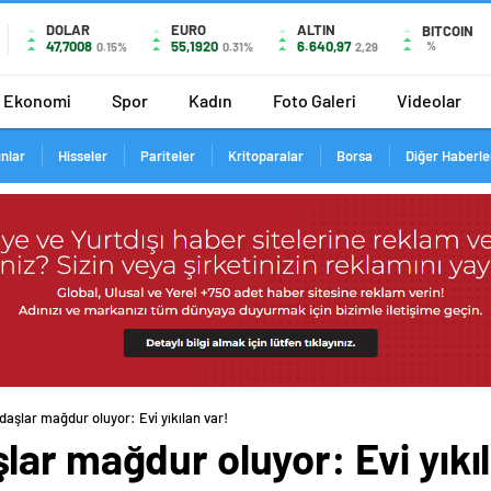
DOLAR
EURO
ALTIN
BITCOIN
47,7008
55,1920
6.640,97
%
0.15%
0.31%
2,29
Ekonomi
Spor
Kadın
Foto Galeri
Videolar
ınlar
Hisseler
Pariteler
Kritoparalar
Borsa
Diğer Haberle
aşlar mağdur oluyor: Evi yıkılan var!
ar mağdur oluyor: Evi yıkıl