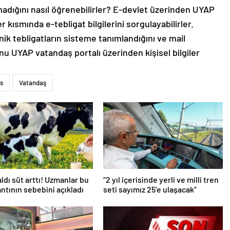
lmadığını nasıl öğrenebilirler? E-devlet üzerinden UYAP
r kısmında e-tebligat bilgilerini sorgulayabilirler.
ik tebligatların sisteme tanımlandığını ve mail
nu UYAP vatandaş portalı üzerinden kişisel bilgiler
s
Vatandaş
aldı süt arttı! Uzmanlar bu
“2 yıl içerisinde yerli ve milli tren
antının sebebini açıkladı
seti sayımız 25’e ulaşacak”