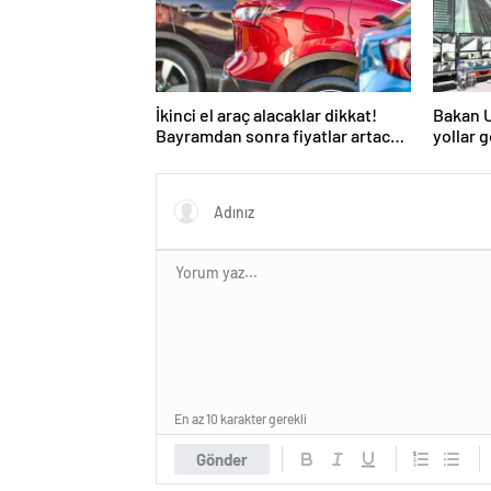
İkinci el araç alacaklar dikkat!
Bakan Ur
Bayramdan sonra fiyatlar artacak
yollar g
mı? İşte cevabı…
En az 10 karakter gerekli
Gönder