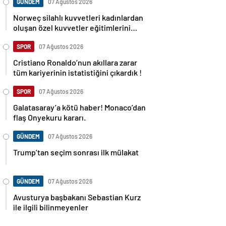
GÜNDEM
07 Ağustos 2026
Norweç silahlı kuvvetleri kadınlardan
oluşan özel kuvvetler eğitimlerini
başlattı.
SPOR
07 Ağustos 2026
Cristiano Ronaldo’nun akıllara zarar
tüm kariyerinin istatistiğini çıkardık !
SPOR
07 Ağustos 2026
Galatasaray’a kötü haber! Monaco’dan
flaş Onyekuru kararı.
GÜNDEM
07 Ağustos 2026
Trump’tan seçim sonrası ilk mülakat
GÜNDEM
07 Ağustos 2026
Avusturya başbakanı Sebastian Kurz
ile ilgili bilinmeyenler