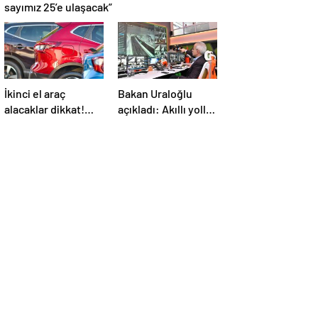
sayımız 25’e ulaşacak”
İkinci el araç
Bakan Uraloğlu
alacaklar dikkat!
açıkladı: Akıllı yollar
Bayramdan sonra
geliyor
fiyatlar artacak mı?
İşte cevabı…