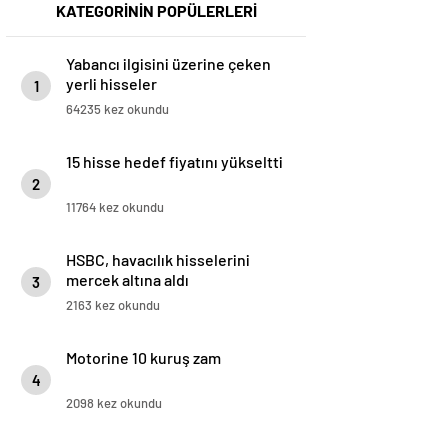
KATEGORİNİN POPÜLERLERİ
Yabancı ilgisini üzerine çeken
yerli hisseler
1
64235 kez okundu
15 hisse hedef fiyatını yükseltti
2
11764 kez okundu
HSBC, havacılık hisselerini
mercek altına aldı
3
2163 kez okundu
Motorine 10 kuruş zam
4
2098 kez okundu