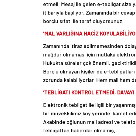
etmeli. Mesaj ile gelen e-tebligat size 
itibarıyla başlıyor. Zamanında bir cevap
borçlu sıfatı ile taraf oluyorsunuz.
‘MAL VARLIĞINA HACİZ KOYULABİLİYO
Zamanında itiraz edilmemesinden dolayı 
mağdur olmaması için mutlaka elektronik
Hukukta süreler çok önemli, geciktirildi
Borçlu olmayan kişiler de e-tebligatla
zorunda kalabiliyorlar. Hem mail hem de 
‘TEBLİGATI KONTROL ETMEDİ, DAVAYI
Elektronik tebligat ile ilgili bir yaşan
bir müvekkilimiz köy yerinde ikamet ediy
Akabinde oğlunun mail adresi ve telefo
tebligattan haberdar olmamış.