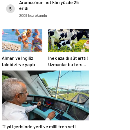
Aramco’nun net kârı yüzde 25
eridi
5
2008 kez okundu
Alman ve İngiliz
İnek azaldı süt arttı!
talebi zirve yaptı
Uzmanlar bu ters
orantının sebebini
açıkladı
“2 yıl içerisinde yerli ve milli tren seti