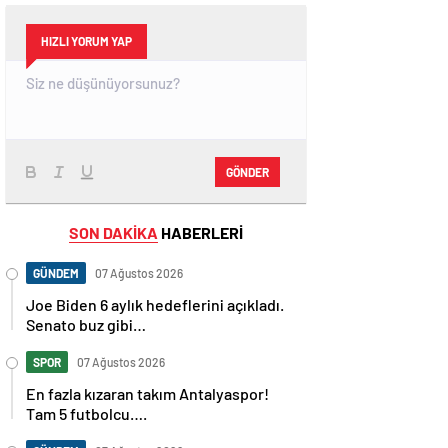
HIZLI YORUM YAP
GÖNDER
SON DAKİKA
HABERLERİ
GÜNDEM
07 Ağustos 2026
Joe Biden 6 aylık hedeflerini açıkladı.
Senato buz gibi…
SPOR
07 Ağustos 2026
En fazla kızaran takım Antalyaspor!
Tam 5 futbolcu….