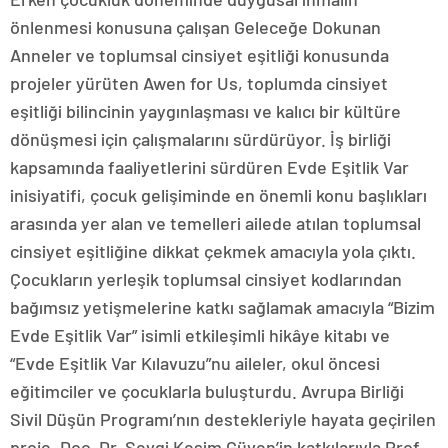
önlenmesi konusuna çalışan Geleceğe Dokunan
Anneler ve toplumsal cinsiyet eşitliği konusunda
projeler yürüten Awen for Us, toplumda cinsiyet
eşitliği bilincinin yaygınlaşması ve kalıcı bir kültüre
dönüşmesi için çalışmalarını sürdürüyor. İş birliği
kapsamında faaliyetlerini sürdüren Evde Eşitlik Var
inisiyatifi, çocuk gelişiminde en önemli konu başlıkları
arasında yer alan ve temelleri ailede atılan toplumsal
cinsiyet eşitliğine dikkat çekmek amacıyla yola çıktı.
Çocukların yerleşik toplumsal cinsiyet kodlarından
bağımsız yetişmelerine katkı sağlamak amacıyla “Bizim
Evde Eşitlik Var” isimli etkileşimli hikâye kitabı ve
“Evde Eşitlik Var Kılavuzu”nu aileler, okul öncesi
eğitimciler ve çocuklarla buluşturdu. Avrupa Birliği
Sivil Düşün Programı’nın destekleriyle hayata geçirilen
proje, Doç. Dr. Sevgi Kesim Güven’in katkılarıyla Prof.