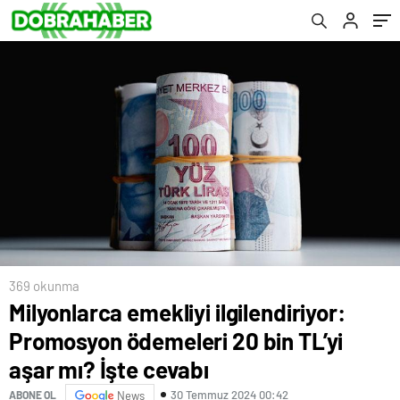
İşte cevabı
369 okunma
Milyonlarca emekliyi ilgilendiriyor:
Promosyon ödemeleri 20 bin TL’yi
aşar mı? İşte cevabı
30 Temmuz 2024 00:42
ABONE OL
News