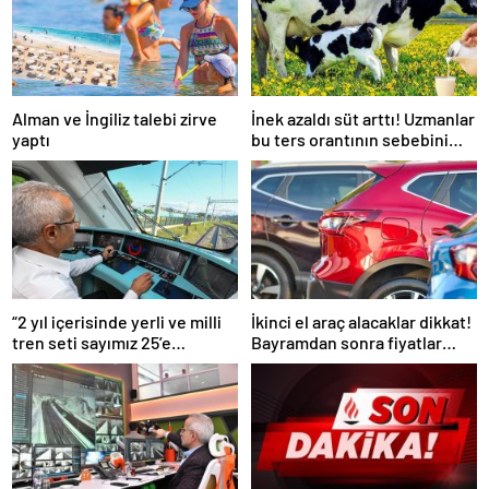
Alman ve İngiliz talebi zirve
İnek azaldı süt arttı! Uzmanlar
yaptı
bu ters orantının sebebini
açıkladı
“2 yıl içerisinde yerli ve milli
İkinci el araç alacaklar dikkat!
tren seti sayımız 25’e
Bayramdan sonra fiyatlar
ulaşacak”
artacak mı? İşte cevabı…