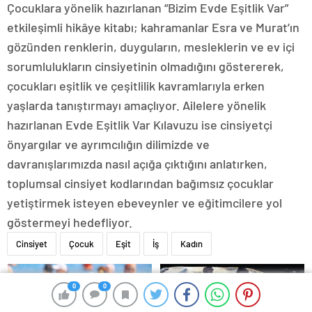
Çocuklara yönelik hazırlanan “Bizim Evde Eşitlik Var”
etkileşimli hikâye kitabı; kahramanlar Esra ve Murat’ın
gözünden renklerin, duyguların, mesleklerin ve ev içi
sorumlulukların cinsiyetinin olmadığını göstererek,
çocukları eşitlik ve çeşitlilik kavramlarıyla erken
yaşlarda tanıştırmayı amaçlıyor. Ailelere yönelik
hazırlanan Evde Eşitlik Var Kılavuzu ise cinsiyetçi
önyargılar ve ayrımcılığın dilimizde ve
davranışlarımızda nasıl açığa çıktığını anlatırken,
toplumsal cinsiyet kodlarından bağımsız çocuklar
yetiştirmek isteyen ebeveynler ve eğitimcilere yol
göstermeyi hedefliyor.
Cinsiyet
Çocuk
Eşit
İş
Kadın
0
0
0
0