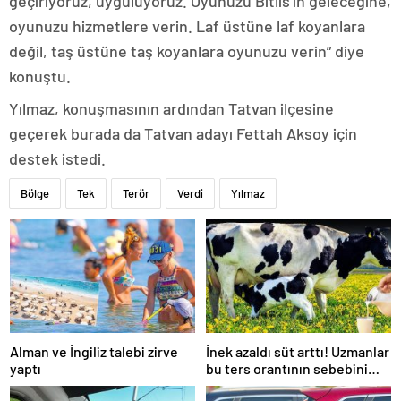
geçiriyoruz, uyguluyoruz. Oyunuzu Bitlis’in geleceğine,
oyunuzu hizmetlere verin. Laf üstüne laf koyanlara
değil, taş üstüne taş koyanlara oyunuzu verin” diye
konuştu.
Yılmaz, konuşmasının ardından Tatvan ilçesine
geçerek burada da Tatvan adayı Fettah Aksoy için
destek istedi.
Bölge
Tek
Terör
Verdi
Yılmaz
Alman ve İngiliz talebi zirve
İnek azaldı süt arttı! Uzmanlar
yaptı
bu ters orantının sebebini
açıkladı