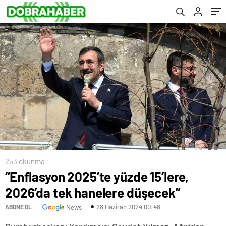
253 okunma
“Enflasyon 2025’te yüzde 15’lere,
2026’da tek hanelere düşecek”
28 Haziran 2024 00:48
ABONE OL
News