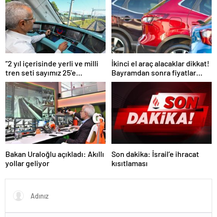
“2 yıl içerisinde yerli ve milli
İkinci el araç alacaklar dikkat!
tren seti sayımız 25’e
Bayramdan sonra fiyatlar
ulaşacak”
artacak mı? İşte cevabı…
Bakan Uraloğlu açıkladı: Akıllı
Son dakika: İsrail’e ihracat
yollar geliyor
kısıtlaması