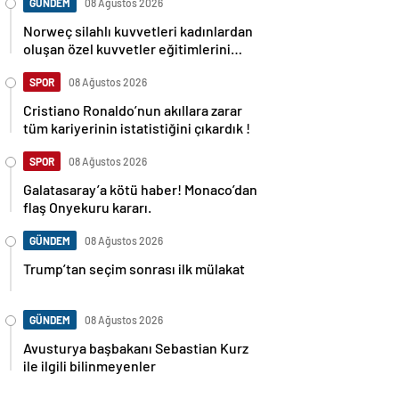
GÜNDEM
08 Ağustos 2026
Norweç silahlı kuvvetleri kadınlardan
oluşan özel kuvvetler eğitimlerini
başlattı.
SPOR
08 Ağustos 2026
Cristiano Ronaldo’nun akıllara zarar
tüm kariyerinin istatistiğini çıkardık !
SPOR
08 Ağustos 2026
Galatasaray’a kötü haber! Monaco’dan
flaş Onyekuru kararı.
GÜNDEM
08 Ağustos 2026
Trump’tan seçim sonrası ilk mülakat
GÜNDEM
08 Ağustos 2026
Avusturya başbakanı Sebastian Kurz
ile ilgili bilinmeyenler