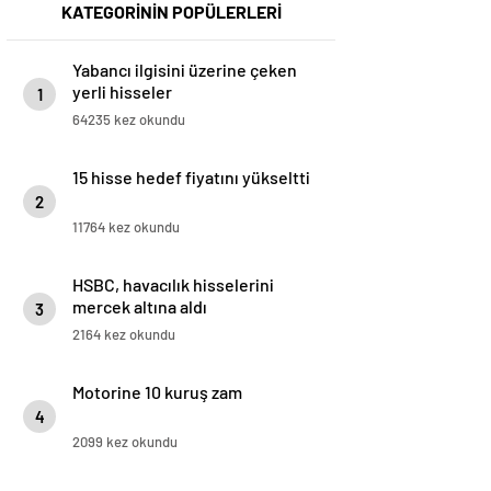
KATEGORİNİN POPÜLERLERİ
Yabancı ilgisini üzerine çeken
yerli hisseler
1
64235 kez okundu
15 hisse hedef fiyatını yükseltti
2
11764 kez okundu
HSBC, havacılık hisselerini
mercek altına aldı
3
2164 kez okundu
Motorine 10 kuruş zam
4
2099 kez okundu