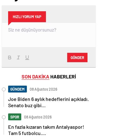
HIZLI YORUM YAP
GÖNDER
SON DAKİKA
HABERLERİ
GÜNDEM
08 Ağustos 2026
Joe Biden 6 aylık hedeflerini açıkladı.
Senato buz gibi…
SPOR
08 Ağustos 2026
En fazla kızaran takım Antalyaspor!
Tam 5 futbolcu….