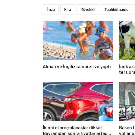
İmza
Kira
Müvekkil
Taahhütname
Alman ve İngiliz talebi zirve yaptı
İnek az
ters or
İkinci el araç alacaklar dikkat!
Bakan Ur
Bayramdan sonra fiyatlar artacak
yollar g