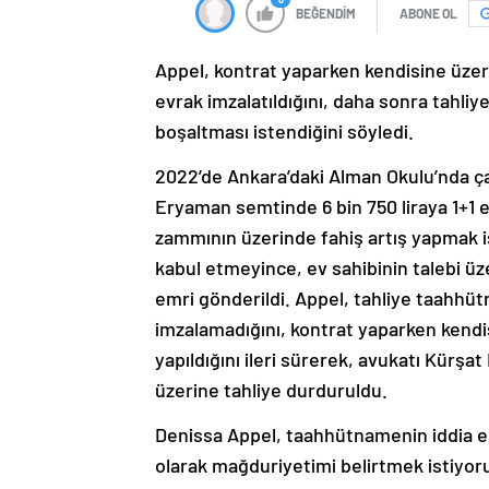
BEĞENDİM
ABONE OL
Appel, kontrat yaparken kendisine üzer
evrak imzalatıldığını, daha sonra tahl
boşaltması istendiğini söyledi.
2022’de Ankara’daki Alman Okulu’nda ça
Eryaman semtinde 6 bin 750 liraya 1+1 ev 
zammının üzerinde fahiş artış yapmak ist
kabul etmeyince, ev sahibinin talebi üz
emri gönderildi. Appel, tahliye taahhü
imzalamadığını, kontrat yaparken kendi
yapıldığını ileri sürerek, avukatı Kürşat
üzerine tahliye durduruldu.
Denissa Appel, taahhütnamenin iddia ed
olarak mağduriyetimi belirtmek istiyo