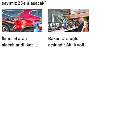
sayımız 25’e ulaşacak”
İkinci el araç
Bakan Uraloğlu
alacaklar dikkat!
açıkladı: Akıllı yollar
Bayramdan sonra
geliyor
fiyatlar artacak mı?
İşte cevabı…