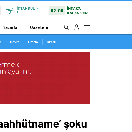
İMSAK'A
İSTANBUL
02:00
KALAN SÜRE
°
Yazarlar
Gazeteler
r
Döviz
Emtia
Kredi
 ‘taahhütname’ şoku