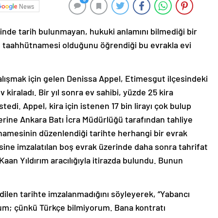
News
inde tarih bulunmayan, hukuki anlamını bilmediği bir
iye taahhütnamesi olduğunu öğrendiği bu evrakla evi
lışmak için gelen Denissa Appel, Etimesgut ilçesindeki
kiraladı. Bir yıl sonra ev sahibi, yüzde 25 kira
edi. Appel, kira için istenen 17 bin lirayı çok bulup
erine Ankara Batı İcra Müdürlüğü tarafından tahliye
tnamesinin düzenlendiği tarihte herhangi bir evrak
sine imzalatılan boş evrak üzerinde daha sonra tahrifat
 Kaan Yıldırım aracılığıyla itirazda bulundu. Bunun
ilen tarihte imzalanmadığını söyleyerek, “Yabancı
rum; çünkü Türkçe bilmiyorum. Bana kontratı