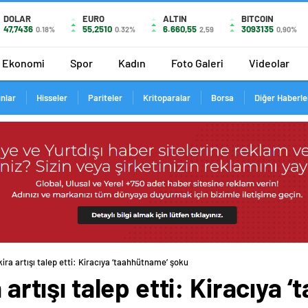
DOLAR
EURO
ALTIN
BITCOIN
47,7436
55,2510
6.660,55
3093135
0.18%
0.32%
2,59
0,90%
Ekonomi
Spor
Kadın
Foto Galeri
Videolar
ınlar
Hisseler
Pariteler
Kritoparalar
Borsa
Diğer Haberle
kira artışı talep etti: Kiracıya ‘taahhütname’ şoku
a artışı talep etti: Kiracıya