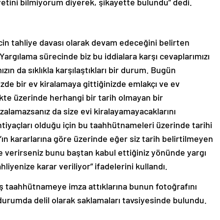
etini bilmiyorum diyerek, şikayette bulundu” dedi.
ecin tahliye davası olarak devam edeceğini belirten
 Yargılama sürecinde biz bu iddialara karşı cevaplarımızı
zın da sıklıkla karşılaştıkları bir durum. Bugün
de bir ev kiralamaya gittiğinizde emlakçı ve ev
likte üzerinde herhangi bir tarih olmayan bir
zalamazsanız da size evi kiralayamayacaklarını
htiyaçları olduğu için bu taahhütnameleri üzerinde tarihi
’ın kararlarına göre üzerinde eğer siz tarih belirtilmeyen
e verirseniz bunu baştan kabul ettiğiniz yönünde yargı
liyenize karar veriliyor” ifadelerini kullandı.
 boş taahhütnameye imza attıklarına bunun fotoğrafını
 durumda delil olarak saklamaları tavsiyesinde bulundu.