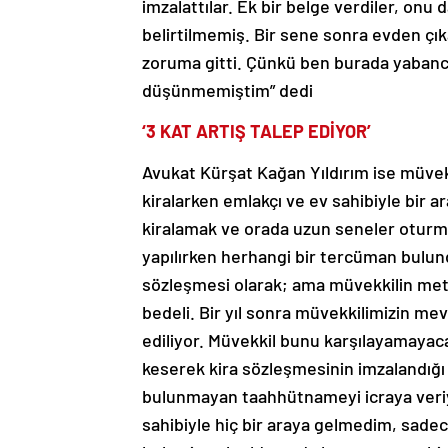
imzalattılar. Ek bir belge verdiler, onu 
belirtilmemiş. Bir sene sonra evden çı
zoruma gitti. Çünkü ben burada yabancı
düşünmemiştim” dedi
‘3 KAT ARTIŞ TALEP EDİYOR’
Avukat Kürşat Kağan Yıldırım ise müvekk
kiralarken emlakçı ve ev sahibiyle bir ar
kiralamak ve orada uzun seneler oturma
yapılırken herhangi bir tercüman bulund
sözleşmesi olarak; ama müvekkilin metin
bedeli. Bir yıl sonra müvekkilimizin mevc
ediliyor. Müvekkil bunu karşılayamayaca
keserek kira sözleşmesinin imzalandığı
bulunmayan taahhütnameyi icraya veriyo
sahibiyle hiç bir araya gelmedim, sadece