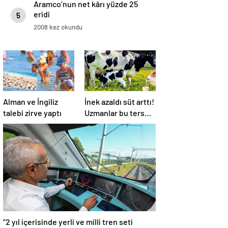
Aramco’nun net kârı yüzde 25
eridi
5
2008 kez okundu
Alman ve İngiliz
İnek azaldı süt arttı!
talebi zirve yaptı
Uzmanlar bu ters
orantının sebebini
açıkladı
“2 yıl içerisinde yerli ve milli tren seti