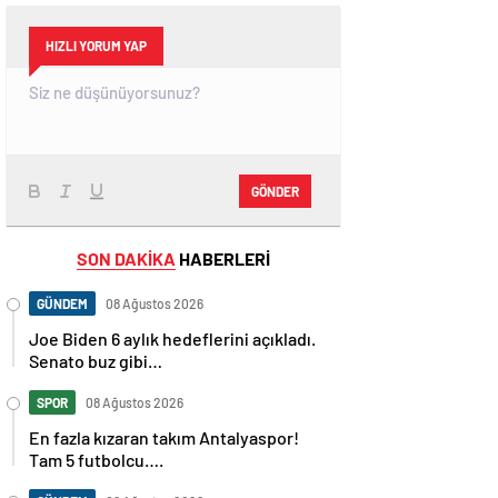
HIZLI YORUM YAP
GÖNDER
SON DAKİKA
HABERLERİ
GÜNDEM
08 Ağustos 2026
Joe Biden 6 aylık hedeflerini açıkladı.
Senato buz gibi…
SPOR
08 Ağustos 2026
En fazla kızaran takım Antalyaspor!
Tam 5 futbolcu….