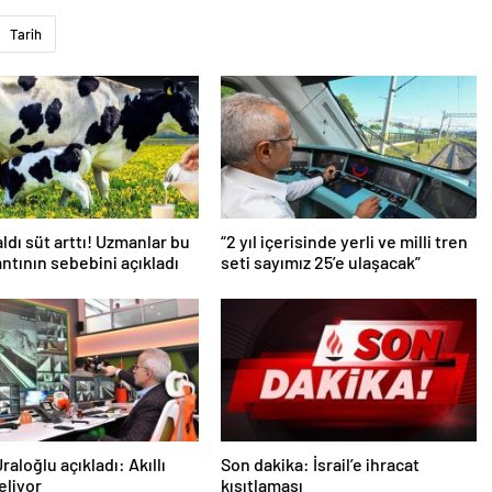
Tarih
aldı süt arttı! Uzmanlar bu
“2 yıl içerisinde yerli ve milli tren
antının sebebini açıkladı
seti sayımız 25’e ulaşacak”
aloğlu açıkladı: Akıllı
Son dakika: İsrail’e ihracat
eliyor
kısıtlaması