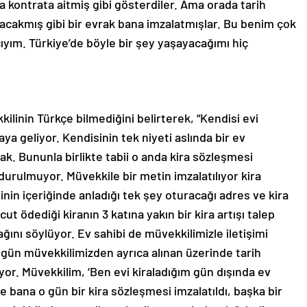
da kontrata aitmiş gibi gösterdiler. Ama orada tarih
kacakmış gibi bir evrak bana imzalatmışlar. Bu benim çok
yım. Türkiye’de böyle bir şey yaşayacağımı hiç
ilinin Türkçe bilmediğini belirterek, “Kendisi evi
aya geliyor. Kendisinin tek niyeti aslında bir ev
k. Bununla birlikte tabii o anda kira sözleşmesi
urulmuyor. Müvekkile bir metin imzalatılıyor kira
in içeriğinde anladığı tek şey oturacağı adres ve kira
ut ödediği kiranın 3 katına yakın bir kira artışı talep
ğını söylüyor. Ev sahibi de müvekkilimizle iletişimi
 gün müvekkilimizden ayrıca alınan üzerinde tarih
r. Müvekkilim, ‘Ben evi kiraladığım gün dışında ev
 bana o gün bir kira sözleşmesi imzalatıldı, başka bir