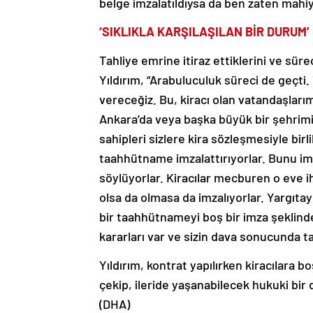
belge imzalatıldıysa da ben zaten mahiy
‘SIKLIKLA KARŞILAŞILAN BİR DURUM’
Tahliye emrine itiraz ettiklerini ve sür
Yıldırım, “Arabuluculuk süreci de geçti.
vereceğiz. Bu, kiracı olan vatandaşlarımı
Ankara’da veya başka büyük bir şehrimiz
sahipleri sizlere kira sözleşmesiyle bir
taahhütname imzalattırıyorlar. Bunu im
söylüyorlar. Kiracılar mecburen o eve i
olsa da olmasa da imzalıyorlar. Yargıtay
bir taahhütnameyi boş bir imza şeklind
kararları var ve sizin dava sonucunda tah
Yıldırım, kontrat yapılırken kiracılara
çekip, ileride yaşanabilecek hukuki bir
(DHA)