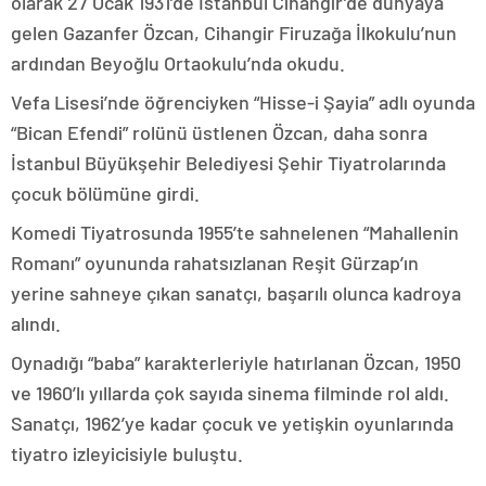
olarak 27 Ocak 1931’de İstanbul Cihangir’de dünyaya
gelen Gazanfer Özcan, Cihangir Firuzağa İlkokulu’nun
ardından Beyoğlu Ortaokulu’nda okudu.
Vefa Lisesi’nde öğrenciyken “Hisse-i Şayia” adlı oyunda
“Bican Efendi” rolünü üstlenen Özcan, daha sonra
İstanbul Büyükşehir Belediyesi Şehir Tiyatrolarında
çocuk bölümüne girdi.
Komedi Tiyatrosunda 1955’te sahnelenen “Mahallenin
Romanı” oyununda rahatsızlanan Reşit Gürzap’ın
yerine sahneye çıkan sanatçı, başarılı olunca kadroya
alındı.
Oynadığı “baba” karakterleriyle hatırlanan Özcan, 1950
ve 1960’lı yıllarda çok sayıda sinema filminde rol aldı.
Sanatçı, 1962’ye kadar çocuk ve yetişkin oyunlarında
tiyatro izleyicisiyle buluştu.