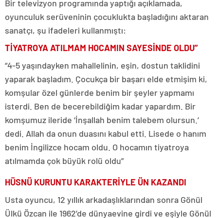
Bir televizyon programında yaptığı açıklamada,
oyunculuk serüveninin çocuklukta başladığını aktaran
sanatçı, şu ifadeleri kullanmıştı:
TİYATROYA ATILMAM HOCAMIN SAYESİNDE OLDU”
“4-5 yaşındayken mahallelinin, eşin, dostun taklidini
yaparak başladım. Çocukça bir başarı elde etmişim ki,
komşular özel günlerde benim bir şeyler yapmamı
isterdi. Ben de becerebildiğim kadar yapardım. Bir
komşumuz ileride ‘İnşallah benim talebem olursun.’
dedi. Allah da onun duasını kabul etti. Lisede o hanım
benim İngilizce hocam oldu. O hocamın tiyatroya
atılmamda çok büyük rolü oldu”
HÜSNÜ KURUNTU KARAKTERİYLE ÜN KAZANDI
Usta oyuncu, 12 yıllık arkadaşlıklarından sonra Gönül
Ülkü Özcan ile 1962’de dünyaevine girdi ve eşiyle Gönül