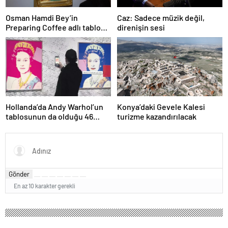
Osman Hamdi Bey’in
Caz: Sadece müzik değil,
Preparing Coffee adlı tablosu
direnişin sesi
75 milyon liraya satışa
sunuldu
Hollanda’da Andy Warhol’un
Konya’daki Gevele Kalesi
tablosunun da olduğu 46
turizme kazandırılacak
sanat eseri çöpe atıldı
Gönder
En az 10 karakter gerekli