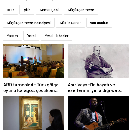
İftar
İyilik
Kemal Çebi
Küçükçekmece
Küçükçekmece Belediyesi
Kültür Sanat
son dakika
Yaşam
Yerel
Yerel Haberler
ABD turnesinde Türk gölge
Aşık Veysel’in hayatı ve
oyunu Karagöz, çocukları
eserlerinin yer aldığı web
büyüledi
portalı hizmete girdi