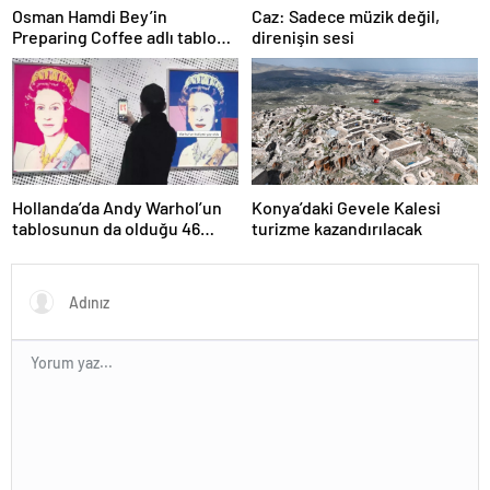
Osman Hamdi Bey’in
Caz: Sadece müzik değil,
Preparing Coffee adlı tablosu
direnişin sesi
75 milyon liraya satışa
sunuldu
Hollanda’da Andy Warhol’un
Konya’daki Gevele Kalesi
tablosunun da olduğu 46
turizme kazandırılacak
sanat eseri çöpe atıldı