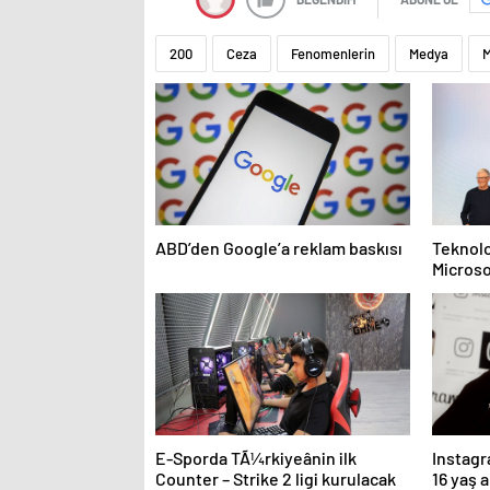
200
Ceza
Fenomenlerin
Medya
M
ABD’den Google’a reklam baskısı
Teknolo
Microso
haber
E-Sporda TÃ¼rkiyeânin ilk
Instagr
Counter – Strike 2 ligi kurulacak
16 yaş a