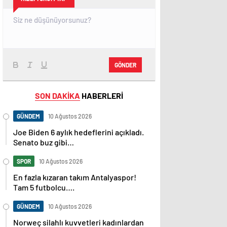
GÖNDER
SON DAKİKA
HABERLERİ
GÜNDEM
10 Ağustos 2026
Joe Biden 6 aylık hedeflerini açıkladı.
Senato buz gibi…
SPOR
10 Ağustos 2026
En fazla kızaran takım Antalyaspor!
Tam 5 futbolcu….
GÜNDEM
10 Ağustos 2026
Norweç silahlı kuvvetleri kadınlardan