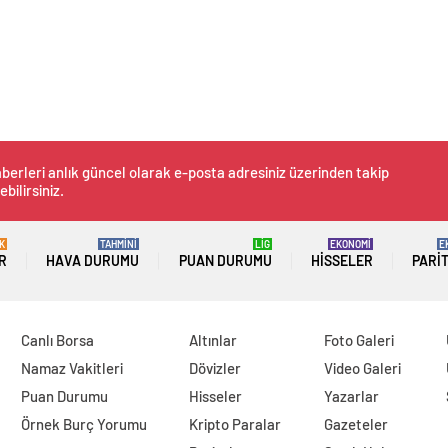
berleri anlık güncel olarak e-posta adresiniz üzerinden takip
ebilirsiniz.
K
TAHMİNİ
LİG
EKONOMİ
E
R
HAVA DURUMU
PUAN DURUMU
HISSELER
PARI
Canlı Borsa
Altınlar
Foto Galeri
Namaz Vakitleri
Dövizler
Video Galeri
Puan Durumu
Hisseler
Yazarlar
Örnek Burç Yorumu
Kripto Paralar
Gazeteler