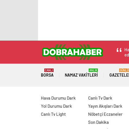
Ha
ed
CANLI
ANLIK
GÜNLÜ
BORSA
NAMAZ VAKITLERI
GAZETELE
Hava Durumu Dark
Canlı Tv Dark
Yol Durumu Dark
Yayın Akışları Dark
Canlı Tv Light
Nöbetçi Eczaneler
Son Dakika