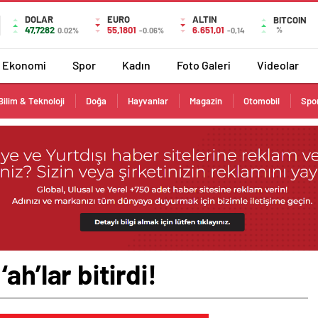
DOLAR
EURO
ALTIN
BITCOIN
47,7282
55,1801
6.651,01
%
0.02%
-0.06%
-0,14
Ekonomi
Spor
Kadın
Foto Galeri
Videolar
Bilim & Teknoloji
Doğa
Hayvanlar
Magazin
Otomobil
Spo
ah’lar bitirdi!