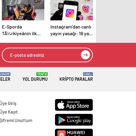
E-Sporda
Instagram’dan canlı
TÃ¼rkiyeânin ilk
yayın yasağı: 16 yaş
Counter – Strike 2
altı kullanıcılar için
ligi kurulacak
yeni kurallar
açıklandı
KONOMİ
TRAFİK
CANLI
TELER
YOL DURUMU
KRIPTO PARALAR
Üye Giriş
Üye Kayıt
Şifremi Unuttum