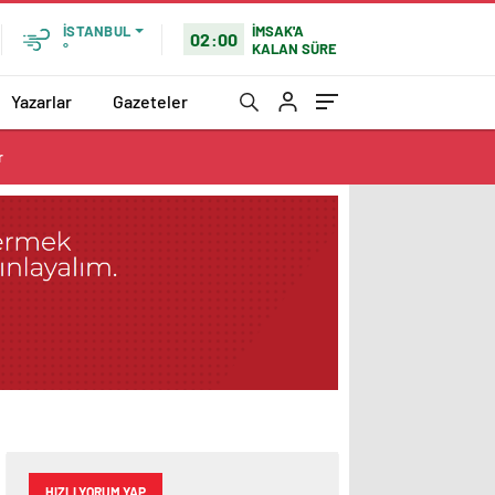
İMSAK'A
İSTANBUL
02:00
KALAN SÜRE
°
Yazarlar
Gazeteler
r
HIZLI YORUM YAP