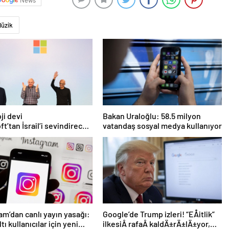
News
üzik
ji devi
Bakan Uraloğlu: 58.5 milyon
ft’tan İsrail’i sevindirecek
vatandaş sosyal medya kullanıyor
am’dan canlı yayın yasağı:
Google’de Trump izleri! “EÅitlik”
ltı kullanıcılar için yeni
ilkesiÂ rafaÂ kaldÄ±rÄ±lÄ±yor,