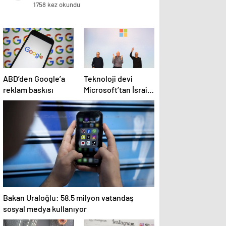
1758 kez okundu
ABD’den Google’a
Teknoloji devi
reklam baskısı
Microsoft’tan İsrail’i
sevindirecek haber
Bakan Uraloğlu: 58.5 milyon vatandaş
sosyal medya kullanıyor