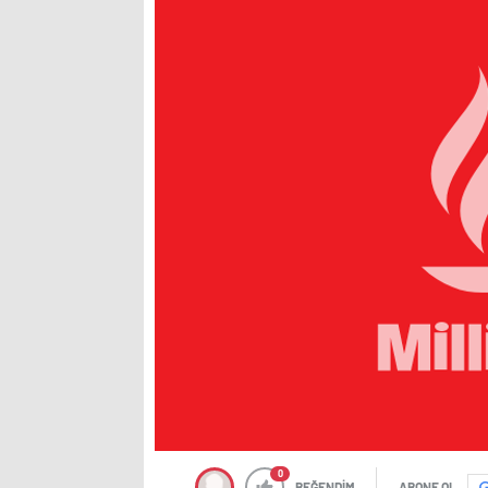
0
BEĞENDİM
ABONE OL