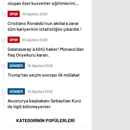
oluşan özel kuvvetler eğitimlerini
başlattı.
SPOR
10 Ağustos 2026
Cristiano Ronaldo’nun akıllara zarar
tüm kariyerinin istatistiğini çıkardık !
SPOR
10 Ağustos 2026
Galatasaray’a kötü haber! Monaco’dan
flaş Onyekuru kararı.
GÜNDEM
10 Ağustos 2026
Trump’tan seçim sonrası ilk mülakat
GÜNDEM
10 Ağustos 2026
Avusturya başbakanı Sebastian Kurz
ile ilgili bilinmeyenler
KATEGORİNİN POPÜLERLERİ