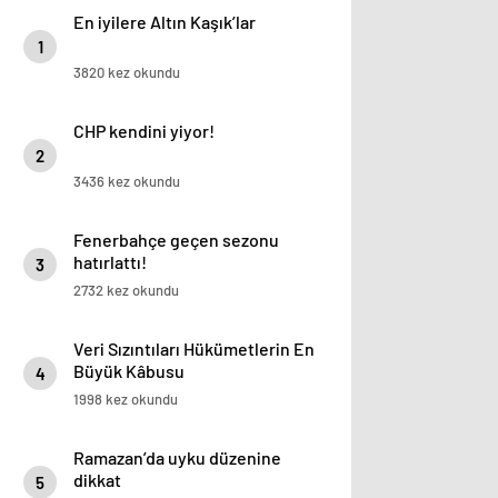
En iyilere Altın Kaşık’lar
1
3820 kez okundu
CHP kendini yiyor!
2
3436 kez okundu
Fenerbahçe geçen sezonu
hatırlattı!
3
2732 kez okundu
Veri Sızıntıları Hükümetlerin En
Büyük Kâbusu
4
1998 kez okundu
Ramazan’da uyku düzenine
dikkat
5