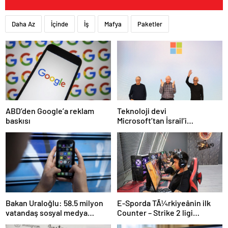
Daha Az
İçinde
İş
Mafya
Paketler
Teknoloji devi
ABD’den Google’a reklam
Microsoft’tan İsrail’i
baskısı
sevindirecek haber
E-Sporda TÃ¼rkiyeânin ilk
Bakan Uraloğlu: 58.5 milyon
Counter – Strike 2 ligi
vatandaş sosyal medya
kurulacak
kullanıyor