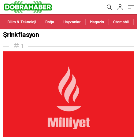
Bilim & Teknoloji
Doğa
Hayvanlar
Magazin
Otomobil
Şrinkflasyon
1