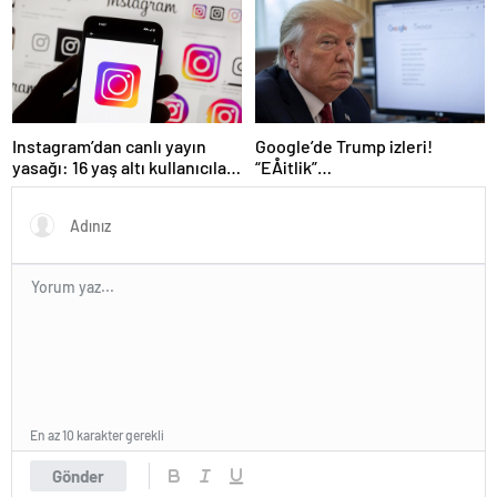
Instagram’dan canlı yayın
Google’de Trump izleri!
yasağı: 16 yaş altı kullanıcılar
“EÅitlik”
için yeni kurallar açıklandı
ilkesiÂ rafaÂ kaldÄ±rÄ±lÄ±yor,
iÅe alÄ±m sÃ¼reci deÄiÅiyor
En az 10 karakter gerekli
Gönder