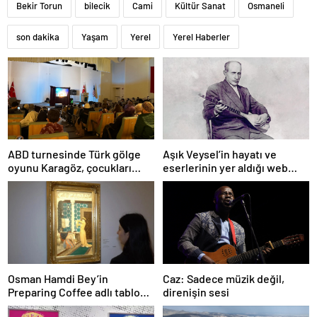
Bekir Torun
bilecik
Cami
Kültür Sanat
Osmaneli
son dakika
Yaşam
Yerel
Yerel Haberler
ABD turnesinde Türk gölge
Aşık Veysel’in hayatı ve
oyunu Karagöz, çocukları
eserlerinin yer aldığı web
büyüledi
portalı hizmete girdi
Osman Hamdi Bey’in
Caz: Sadece müzik değil,
Preparing Coffee adlı tablosu
direnişin sesi
75 milyon liraya satışa