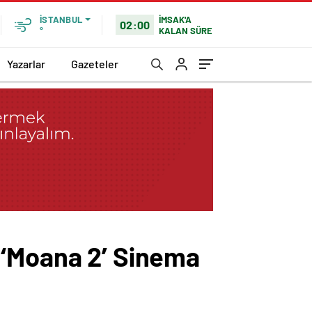
İMSAK'A
İSTANBUL
02:00
KALAN SÜRE
°
Yazarlar
Gazeteler
 ‘Moana 2’ Sinema