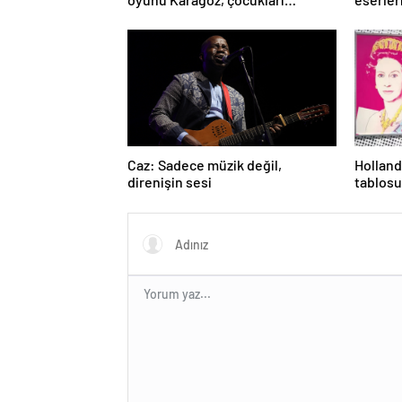
büyüledi
hizmete
Caz: Sadece müzik değil,
Holland
direnişin sesi
tablosu
eseri ç