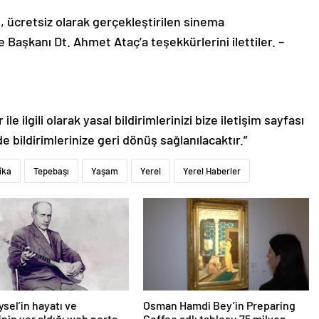
e, ücretsiz olarak gerçekleştirilen sinema
Başkanı Dt. Ahmet Ataç’a teşekkürlerini ilettiler. –
le ilgili olarak yasal bildirimlerinizi bize iletişim sayfası
de bildirimlerinize geri dönüş sağlanılacaktır.”
ika
Tepebaşı
Yaşam
Yerel
Yerel Haberler
ysel’in hayatı ve
Osman Hamdi Bey’in Preparing
inin yer aldığı web portalı
Coffee adlı tablosu 75 milyon