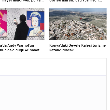
 girdi
liraya satışa sunuldu
a’da Andy Warhol’un
Konya’daki Gevele Kalesi turizme
nun da olduğu 46 sanat
kazandırılacak
öpe atıldı