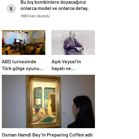
Bu kış kombinlere doyacağınız
onlarca model ve onlarca detay.
5
1680 kez okundu
ABD turnesinde
Aşık Veysel’in
Türk gölge oyunu
hayatı ve
Karagöz, çocukları
eserlerinin yer
büyüledi
aldığı web portalı
hizmete girdi
Osman Hamdi Bey’in Preparing Coffee adlı