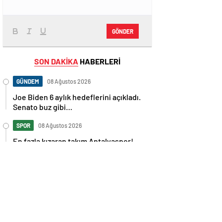
GÖNDER
SON DAKİKA
HABERLERİ
GÜNDEM
08 Ağustos 2026
Joe Biden 6 aylık hedeflerini açıkladı.
Senato buz gibi…
SPOR
08 Ağustos 2026
En fazla kızaran takım Antalyaspor!
Tam 5 futbolcu….
GÜNDEM
08 Ağustos 2026
Norweç silahlı kuvvetleri kadınlardan
oluşan özel kuvvetler eğitimlerini
başlattı.
SPOR
08 Ağustos 2026