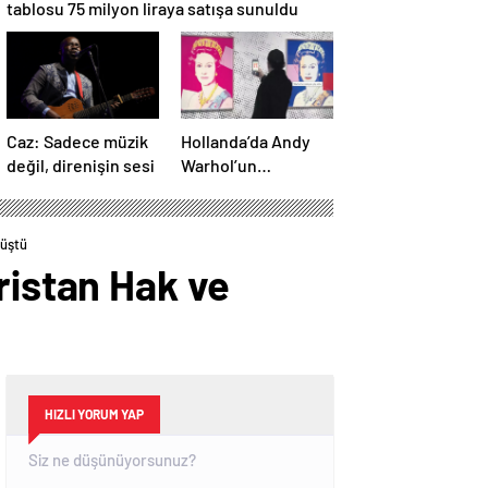
tablosu 75 milyon liraya satışa sunuldu
Caz: Sadece müzik
Hollanda’da Andy
değil, direnişin sesi
Warhol’un
tablosunun da
olduğu 46 sanat
eseri çöpe atıldı
rüştü
ristan Hak ve
HIZLI YORUM YAP