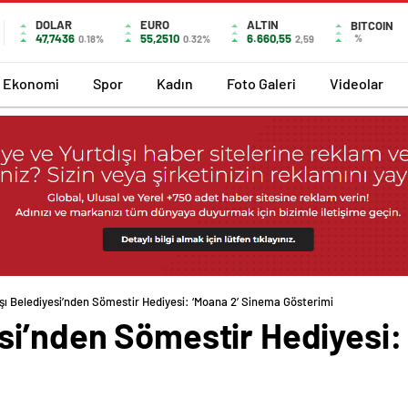
DOLAR
EURO
ALTIN
BITCOIN
47,7436
55,2510
6.660,55
%
0.18%
0.32%
2,59
Ekonomi
Spor
Kadın
Foto Galeri
Videolar
ı Belediyesi’nden Sömestir Hediyesi: ‘Moana 2’ Sinema Gösterimi
si’nden Sömestir Hediyesi: