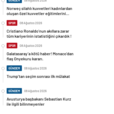
GÜNDEM
08 Ağustos 2026
Norweç silahlı kuvvetleri kadınlardan
oluşan özel kuvvetler eğitimlerini
başlattı.
SPOR
08 Ağustos 2026
Cristiano Ronaldo’nun akıllara zarar
tüm kariyerinin istatistiğini çıkardık !
SPOR
08 Ağustos 2026
Galatasaray’a kötü haber! Monaco’dan
flaş Onyekuru kararı.
GÜNDEM
08 Ağustos 2026
Trump’tan seçim sonrası ilk mülakat
GÜNDEM
08 Ağustos 2026
Avusturya başbakanı Sebastian Kurz
ile ilgili bilinmeyenler