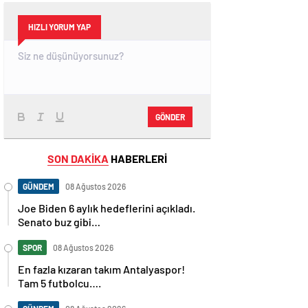
HIZLI YORUM YAP
GÖNDER
SON DAKİKA
HABERLERİ
GÜNDEM
08 Ağustos 2026
Joe Biden 6 aylık hedeflerini açıkladı.
Senato buz gibi…
SPOR
08 Ağustos 2026
En fazla kızaran takım Antalyaspor!
Tam 5 futbolcu….