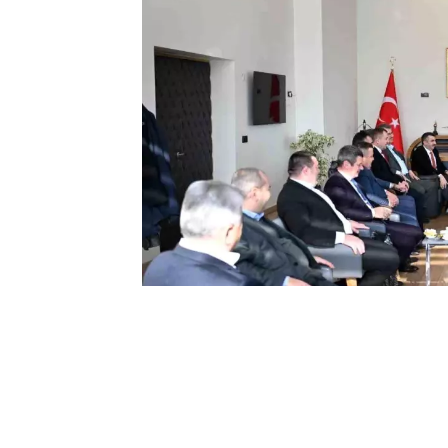
0
BEĞENDİM
ABONE OL