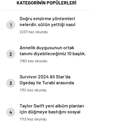
KATEGORİNİN POPÜLERLERİ
Doğru emzirme yöntemleri
nelerdir, sütün yettiği nasıl
1
anlaşılır?
2237 kez okundu
Annelik duygusunun ortak
tanımı diyebileceğimiz 10 başlık.
2
1783 kez okundu
Survivor 2024 All Star’da
Ogeday ile Turabi arasında
3
gerginlik tırmandı! Adaya veda
1751 kez okundu
eden isim belli oldu
Taylor Swift yeni albüm planları
için düğmeye bastığını sosyal
4
medyadan duyurdu!
1713 kez okundu