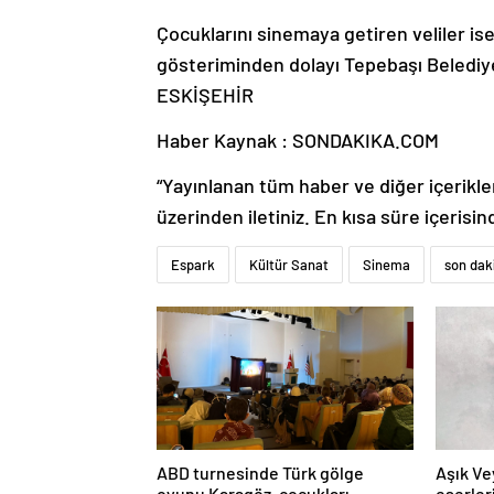
Çocuklarını sinemaya getiren veliler is
gösteriminden dolayı Tepebaşı Belediye 
ESKİŞEHİR
Haber Kaynak : SONDAKIKA.COM
“Yayınlanan tüm haber ve diğer içerikler i
üzerinden iletiniz. En kısa süre içerisin
Espark
Kültür Sanat
Sinema
son dak
ABD turnesinde Türk gölge
Aşık Ve
oyunu Karagöz, çocukları
eserler