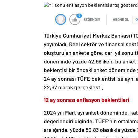
0
BEĞENDİM
ABONE OL
Türkiye Cumhuriyet Merkez Bankası (TCMB
yayımladı. Reel sektör ve finansal sektö
oluşturulan ankete göre, cari yıl sonu 
döneminde yüzde 42,96 iken, bu anket 
beklentisi bir önceki anket döneminde 
24 ay sonrası TÜFE beklentisi ise aynı
22,67 olarak gerçekleşti.
12 ay sonrası enflasyon beklentileri
2024 yılı Mart ayı anket döneminde, katıl
değerlendirildiğinde, TÜFE’nin ortalama
aralığında, yüzde 50,83 olasılıkla yüzde 