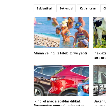
Beklentileri
Beklentisi
Katılımcıları
Ol
Alman ve İngiliz talebi zirve yaptı
İnek az
ters or
İkinci el araç alacaklar dikkat!
Bakan Ur
Bayramdan sonra fiyatlar artacak
yollar g