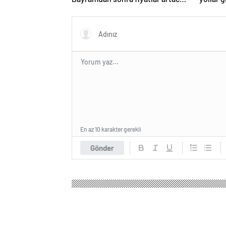
mı? İşte cevabı…
En az 10 karakter gerekli
Gönder