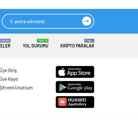
KONOMİ
TRAFİK
CANLI
TELER
YOL DURUMU
KRIPTO PARALAR
Üye Giriş
Üye Kayıt
Şifremi Unuttum