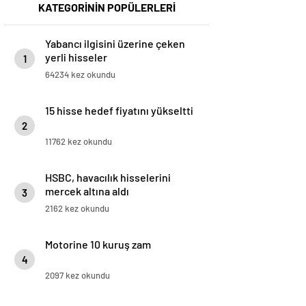
KATEGORİNİN POPÜLERLERİ
Yabancı ilgisini üzerine çeken
yerli hisseler
1
64234 kez okundu
15 hisse hedef fiyatını yükseltti
2
11762 kez okundu
HSBC, havacılık hisselerini
mercek altına aldı
3
2162 kez okundu
Motorine 10 kuruş zam
4
2097 kez okundu