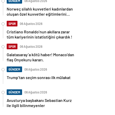
GÜNDEM
06 Ağustos 2026
Norweç silahlı kuvvetleri kadınlardan
oluşan özel kuvvetler eğitimlerini
başlattı.
SPOR
06 Ağustos 2026
Cristiano Ronaldo’nun akıllara zarar
tüm kariyerinin istatistiğini çıkardık !
SPOR
06 Ağustos 2026
Galatasaray’a kötü haber! Monaco’dan
flaş Onyekuru kararı.
GÜNDEM
06 Ağustos 2026
Trump’tan seçim sonrası ilk mülakat
GÜNDEM
06 Ağustos 2026
Avusturya başbakanı Sebastian Kurz
ile ilgili bilinmeyenler