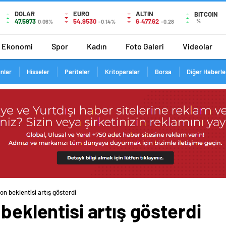
DOLAR
EURO
ALTIN
BITCOIN
47,5973
54,9530
6.477,62
%
0.06%
-0.14%
-0,28
Ekonomi
Spor
Kadın
Foto Galeri
Videolar
ınlar
Hisseler
Pariteler
Kritoparalar
Borsa
Diğer Haberle
on beklentisi artış gösterdi
beklentisi artış gösterdi