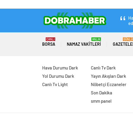
Ha
ed
CANLI
ANLIK
GÜNLÜ
BORSA
NAMAZ VAKITLERI
GAZETELE
Hava Durumu Dark
Canlı Tv Dark
Yol Durumu Dark
Yayın Akışları Dark
Canlı Tv Light
Nöbetçi Eczaneler
Son Dakika
smm panel