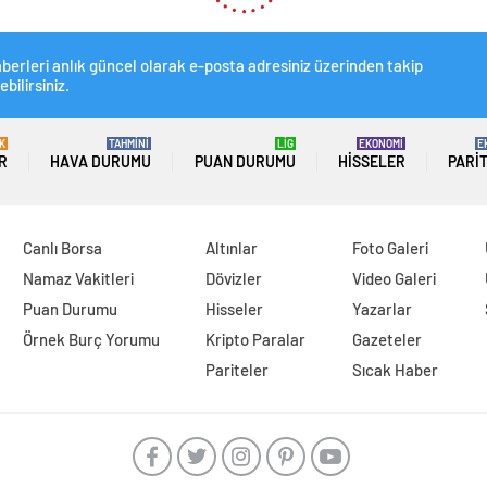
berleri anlık güncel olarak e-posta adresiniz üzerinden takip
ebilirsiniz.
K
TAHMİNİ
LİG
EKONOMİ
E
R
HAVA DURUMU
PUAN DURUMU
HISSELER
PARI
Canlı Borsa
Altınlar
Foto Galeri
Namaz Vakitleri
Dövizler
Video Galeri
Puan Durumu
Hisseler
Yazarlar
Örnek Burç Yorumu
Kripto Paralar
Gazeteler
Pariteler
Sıcak Haber