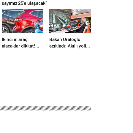
sayımız 25’e ulaşacak”
İkinci el araç
Bakan Uraloğlu
alacaklar dikkat!
açıkladı: Akıllı yollar
Bayramdan sonra
geliyor
fiyatlar artacak mı?
İşte cevabı…