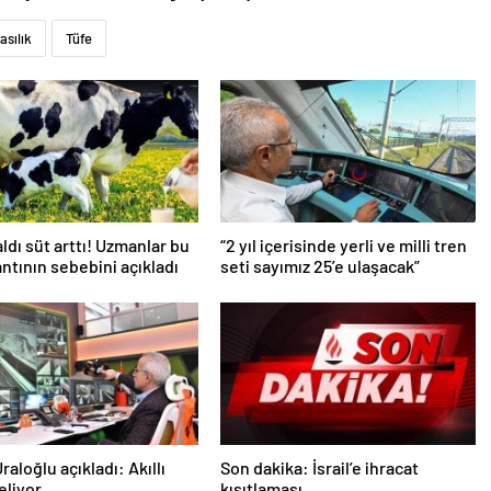
asılık
Tüfe
aldı süt arttı! Uzmanlar bu
“2 yıl içerisinde yerli ve milli tren
antının sebebini açıkladı
seti sayımız 25’e ulaşacak”
aloğlu açıkladı: Akıllı
Son dakika: İsrail’e ihracat
eliyor
kısıtlaması