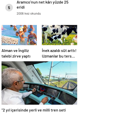
Aramco’nun net kârı yüzde 25
eridi
5
2006 kez okundu
Alman ve İngiliz
İnek azaldı süt arttı!
talebi zirve yaptı
Uzmanlar bu ters
orantının sebebini
açıkladı
“2 yıl içerisinde yerli ve milli tren seti