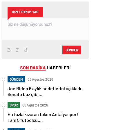
HIZLI YORUM YAP
GÖNDER
SON DAKİKA
HABERLERİ
GÜNDEM
06 Ağustos 2026
Joe Biden 6 aylık hedeflerini açıkladı.
Senato buz gibi…
SPOR
06 Ağustos 2026
En fazla kızaran takım Antalyaspor!
Tam 5 futbolcu….